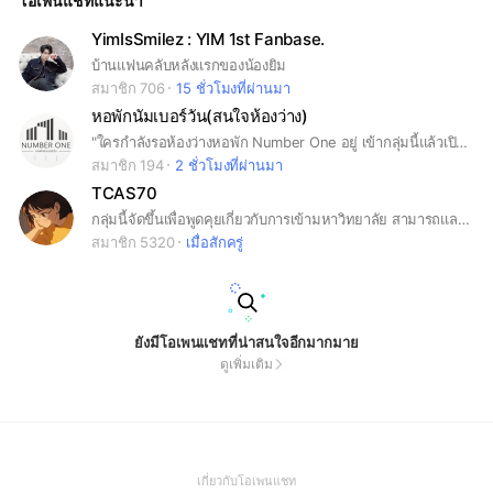
โอเพนแชทแนะนำ
YimIsSmilez : YIM 1st Fanbase.
บ้านแฟนคลับหลังแรกของน้องยิม
สมาชิก 706
15 ชั่วโมงที่ผ่านมา
หอพักนัมเบอร์วัน(สนใจห้องว่าง)
​"ใครกำลังรอห้องว่างหอพัก Number One อยู่ เข้ากลุ่มนี้แล้วเปิดแจ้งเตือนไว้เลย! ​ ทันทีที่มีห้องว่างหลุดมา ทางหอพักจะโพสต์แจ้งลงในกลุ่มนี้ทันทีค่ะ สิทธิ์จะเป็นของ 'คนที่พิมพ์คำว่า สนใจ เป็นคนแรก' เท่านั้น (ใครไวกว่าได้ห้องไปเลย!) ​ เมื่อได้คิวเป็นคนแรกแล้ว ให้รีบทักไลน์ส่วนตัวของทางหอพักมาทันที เพื่อทำเรื่องเอกสารและดำเนินการจองตามขั้นตอนต่อไปค่ะ ​ ทางหอจะยึดหน้าจอ LINE OpenChat ของฝั่งแอดมิน (ทางหอพัก) เป็นหลัก เพราะบางทีเน็ตของคนเล่นอาจจะช้าเร็วไม่เท่ากัน ทำให้หน้าจอเห็นตัวเองขึ้นก่อน มารอลุ้นห้องว่างไปด้วยกันนะคะ ขอให้โชคดีได้ห้องที่เล็งไว้ค่ะทุกคน " ขอความกรุณางดฝากร้าน งดแชร์ลิงก์ลูกโซ่/พนัน เพื่อความสะอาดของห้องแชทนะคะ"
สมาชิก 194
2 ชั่วโมงที่ผ่านมา
TCAS70
กลุ่มนี้จัดขึ้นเพื่อพูดคุยเกี่ยวกับการเข้ามหาวิทยาลัย สามารถแลกเปลี่ยนข้อมูลและความรู้ได้เลยค่ะ #dek70 #dek71 #dek72 #เด็กซิ่ว
สมาชิก 5320
เมื่อสักครู่
ยังมีโอเพนแชทที่น่าสนใจอีกมากมาย
ดูเพิ่มเติม
(Open
เกี่ยวกับโอเพนแชท