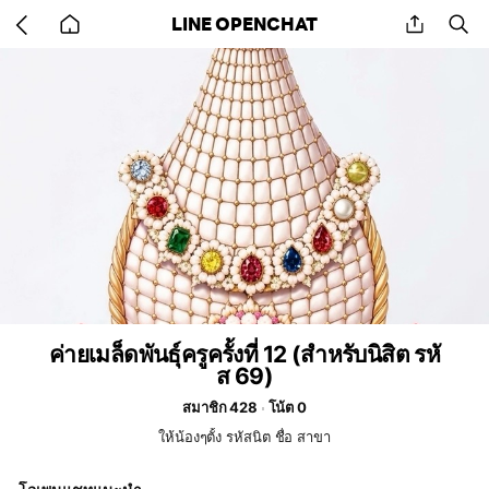
Go
share
se
LINE OPENCHAT
back
to
home
ค่ายเมล็ดพันธุ์ครูครั้งที่ 12 (สำหรับนิสิต รหั
ส 69)
สมาชิก 428
โน้ต 0
ให้น้องๆตั้ง รหัสนิต ชื่อ สาขา