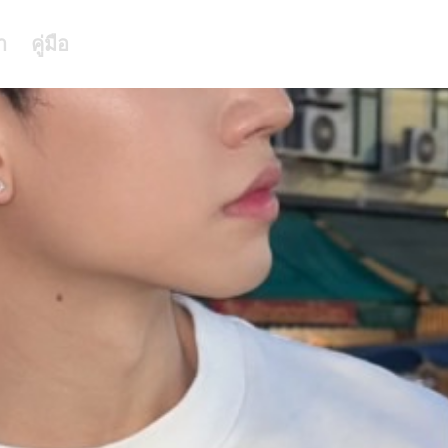
า
คู่มือ