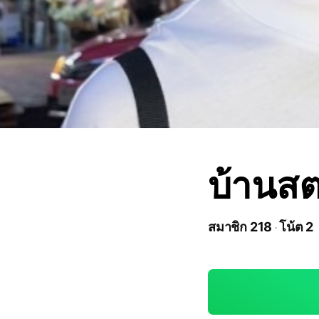
บ้านสต
สมาชิก 218
โน้ต 2