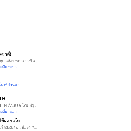
จลาตี้)
โอเพ่นแชทสำหรับพูดคุย แจ้งข่าวสารการไลฟ์และกิจกรรมต่างๆของโจ้และเพื่อนๆ 💖
มงที่ผ่านมา
วโมงที่ผ่านมา
 TH
บ้าน Andrew Official TH เป็นหลัก โดย มีผู้ดูเเลเป็นตัวแอนดริวเพียงผู้เดียว
มงที่ผ่านมา
ี๋ขึ้นคอนโด
โปรเจคเพื่อส่งโหวตบีมให้ถึงฝั่งฝัน #บีมv6 #บอกอ