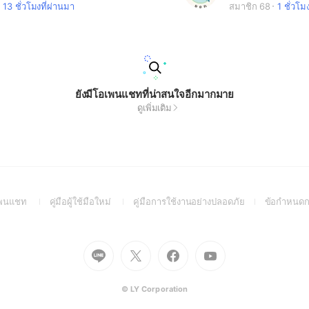
13 ชั่วโมงที่ผ่านมา
สมาชิก 68
1 ชั่วโม
ยังมีโอเพนแชทที่น่าสนใจอีกมากมาย
ดูเพิ่มเติม
(Open
(Open
(Open
อเพนแชท
คู่มือผู้ใช้มือใหม่
คู่มือการใช้งานอย่างปลอดภัย
ข้อกำหนดก
in
in
in
a
a
a
new
new
new
Go
Go
Go
Go
window)
window)
window)
to
to
to
to
Line
X
Facebook
Youtube
(Open
(Open
(Open
(Open
© LY Corporation
in
in
in
in