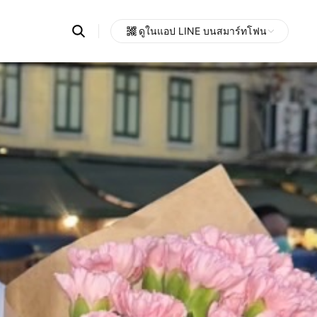
Search
ดูในแอป LINE บนสมาร์ทโฟน
OpenChats
Open
or
search
messages
area