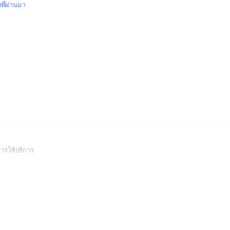
งที่ผ่านมา
(Open
ารใช้บริการ
in
a
new
window)