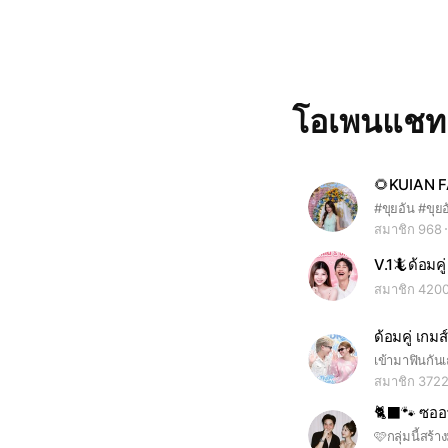
โอเพนแช
🌻KUIAN F
สมาชิก 968
V.1🦎ด้อมคู่
สมาชิก 420
ด้อมคู่ เกม
สมาชิก 372
🐈‍⬛🐾 ซออ