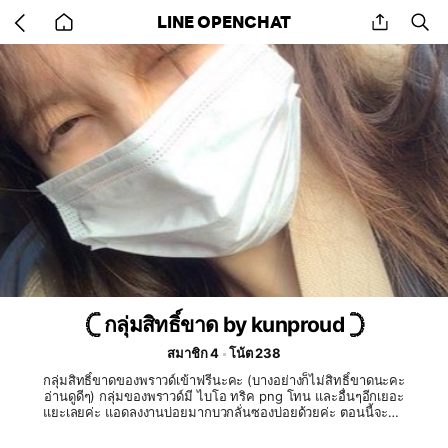
Go
share
se
LINE OPENCHAT
back
to
home
𓊆 กลุ่มสิทธิ์ขาด by kunproud 𓊇
สมาชิก 4
โน้ต 238
กลุ่มสิทธิ์ขาดของพราวด์เข้าฟรีนะคะ (บางอย่างก็ไม่สิทธิ์ขาดนะคะ
อ่านดูดีๆ) กลุ่มของพราวด์มี ไบโอ ทริค png โทน และอื่นๆอีกเยอะ
แยะเลยค่ะ แอดลงงานบ่อยมากบวกลั่นซองบ่อยด้วยค่ะ ตอนนี้จะลั่น
ซองตอนครบ 40 คนนะคะ