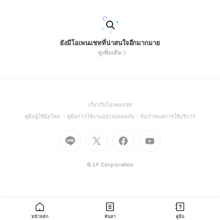
ยังมีโอเพนแชทที่น่าสนใจอีกมากมาย
ดูเพิ่มเติม
(Open
เกี่ยวกับโอเพนแชท
in
(Open
(Open
(Open
คู่มือผู้ใช้มือใหม่
คู่มือการใช้งานอย่างปลอดภัย
ข้อกำหนดการใช้บริการ
a
in
in
in
Go
Go
Go
new
Go
a
a
a
to
to
to
window)
to
new
new
new
Line
X
Facebook
Youtube
window)
window)
window)
(Open
(Open
(Open
(Open
© LY Corporation
in
in
in
in
a
a
a
a
new
new
new
new
window)
window)
window)
window)
หน้าหลัก
ค้นหา
คู่มือ