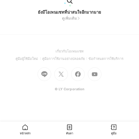
ยังมีโอเพนแชทที่น่าสนใจอีกมากมาย
ดูเพิ่มเติม
(Open
เกี่ยวกับโอเพนแชท
in
(Open
(Open
(Open
คู่มือผู้ใช้มือใหม่
คู่มือการใช้งานอย่างปลอดภัย
ข้อกำหนดการใช้บริการ
a
in
in
in
Go
Go
Go
new
Go
a
a
a
to
to
to
window)
to
new
new
new
Line
X
Facebook
Youtube
window)
window)
window)
(Open
(Open
(Open
(Open
© LY Corporation
in
in
in
in
a
a
a
a
new
new
new
new
window)
window)
window)
window)
หน้าหลัก
ค้นหา
คู่มือ