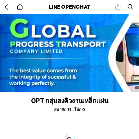
Go
share
se
LINE OPENCHAT
back
to
home
GPT กลุ่มลงคิวงานเหล็กแผ่น
สมาชิก 11
โน้ต 0