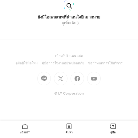
ยังมีโอเพนแชทที่น่าสนใจอีกมากมาย
ดูเพิ่มเติม
(Open
เกี่ยวกับโอเพนแชท
in
(Open
(Open
(Open
คู่มือผู้ใช้มือใหม่
คู่มือการใช้งานอย่างปลอดภัย
ข้อกำหนดการใช้บริการ
a
in
in
in
Go
Go
Go
new
Go
a
a
a
to
to
to
window)
to
new
new
new
Line
X
Facebook
Youtube
window)
window)
window)
(Open
(Open
(Open
(Open
© LY Corporation
in
in
in
in
a
a
a
a
new
new
new
new
window)
window)
window)
window)
หน้าหลัก
ค้นหา
คู่มือ