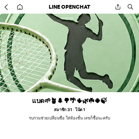
Go
share
se
LINE OPENCHAT
back
to
home
แบด🌱🪴🌲🌳🌴🌵🌿☘️🍀🍃
สมาชิก 31
โน้ต 1
รบกวนช่วยเปลี่ยนชื่อ ใส่ห้องชั้น เลขก็ชื้อนะครับ