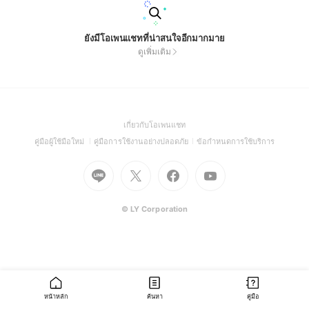
ยังมีโอเพนแชทที่น่าสนใจอีกมากมาย
ดูเพิ่มเติม
(Open
เกี่ยวกับโอเพนแชท
in
(Open
(Open
(Open
คู่มือผู้ใช้มือใหม่
คู่มือการใช้งานอย่างปลอดภัย
ข้อกำหนดการใช้บริการ
a
in
in
in
Go
Go
Go
new
Go
a
a
a
to
to
to
window)
to
new
new
new
Line
X
Facebook
Youtube
window)
window)
window)
(Open
(Open
(Open
(Open
© LY Corporation
in
in
in
in
a
a
a
a
new
new
new
new
window)
window)
window)
window)
หน้าหลัก
ค้นหา
คู่มือ