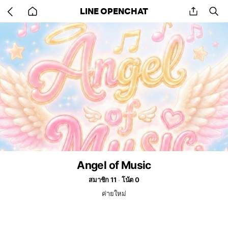
Go
share
se
LINE OPENCHAT
back
to
home
Angel of Music
สมาชิก 11
โน้ต 0
ค่ายใหม่