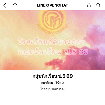
Go
share
se
LINE OPENCHAT
back
to
home
กลุ่มนักเรียน ป.5 69
สมาชิก 9
โน้ต 0
โรงเรียนวัดบางกระ