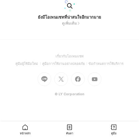
ยังมีโอเพนแชทที่น่าสนใจอีกมากมาย
ดูเพิ่มเติม
(Open
เกี่ยวกับโอเพนแชท
in
(Open
(Open
(Open
คู่มือผู้ใช้มือใหม่
คู่มือการใช้งานอย่างปลอดภัย
ข้อกำหนดการใช้บริการ
a
in
in
in
Go
Go
Go
new
Go
a
a
a
to
to
to
window)
to
new
new
new
Line
X
Facebook
Youtube
window)
window)
window)
(Open
(Open
(Open
(Open
© LY Corporation
in
in
in
in
a
a
a
a
new
new
new
new
window)
window)
window)
window)
หน้าหลัก
ค้นหา
คู่มือ