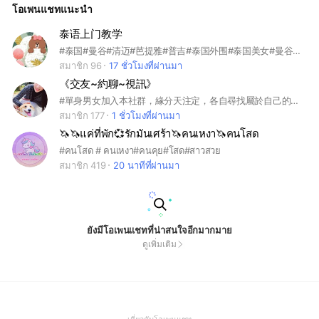
โอเพนแชทแนะนำ
泰语上门教学
#泰国#曼谷#清迈#芭提雅#普吉#泰国外围#泰国美女#曼谷外围#曼谷美女
สมาชิก 96
17 ชั่วโมงที่ผ่านมา
《交友~約聊~視訊》
#單身男女加入本社群，緣分天注定，各自尋找屬於自己的另一半
สมาชิก 177
1 ชั่วโมงที่ผ่านมา
🦄🦄แค่ที่พัก💞รักมันเศร้า🦄คนเหงา🦄คนโสด
#คนโสด # คนเหงา#คนคุย#โสด#สาวสวย
สมาชิก 419
20 นาทีที่ผ่านมา
ยังมีโอเพนแชทที่น่าสนใจอีกมากมาย
ดูเพิ่มเติม