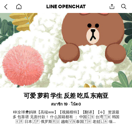
Go
share
se
LINE OPENCHAT
back
to
home
可爱 萝莉 学生 反差 吃瓜 东南亚
สมาชิก 19
โน้ต 0
KK全球🌍妈咪【高端ww】【视频模特】【翻译】【➗】 资源最
多 包靠谱 见面付款！ 什么国籍都有 ； 中国🇨🇳 台湾🇹🇼 韩国
🇰🇷 日本🇯🇵 俄罗斯🇷🇺 越南🇻🇳泰国🇹🇭 老挝🇱🇦 缅甸
🇲🇲 非洲🖤等 🉑视频验证 🉑体检 🏥 🉑去园区 ----------------
咨询客服 @kkqq11234567 合作 / 代理 / 反馈 @kkppll66778