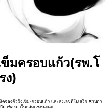
งเข็มครอบแก้ว(รพ.โ
รง)
ดจองคิวฝังเข็ม-ครอบแก้ว และลงเลขที่ใบเสร็จ ❌รบกว
่เกี่ยวข้องมาในกลุ่มแชทนะคะ