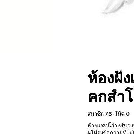
ห้องฝั
คกสำโ
สมาชิก 76
โน้ต 0
ห้องแชทนี้สำหรับลงนั
นไม่ส่งข้อความที่ไม