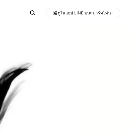
Search
ดูในแอป LINE บนสมาร์ทโฟน
OpenChats
Open
or
search
messages
area