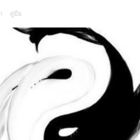
า
คู่มือ