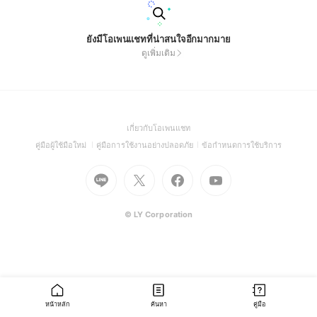
ยังมีโอเพนแชทที่น่าสนใจอีกมากมาย
ดูเพิ่มเติม
(Open
เกี่ยวกับโอเพนแชท
in
(Open
(Open
(Open
คู่มือผู้ใช้มือใหม่
คู่มือการใช้งานอย่างปลอดภัย
ข้อกำหนดการใช้บริการ
a
in
in
in
Go
Go
Go
new
Go
a
a
a
to
to
to
window)
to
new
new
new
Line
X
Facebook
Youtube
window)
window)
window)
(Open
(Open
(Open
(Open
© LY Corporation
in
in
in
in
a
a
a
a
new
new
new
new
window)
window)
window)
window)
หน้าหลัก
ค้นหา
คู่มือ