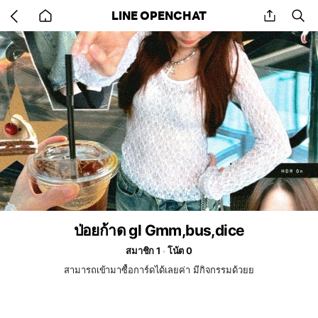
Go
share
se
LINE OPENCHAT
back
to
home
ป่อยก้าด gl Gmm,bus,dice
สมาชิก 1
โน้ต 0
สามารถเข้ามาซื้อการ์ดได้เลยค่า มีกิจกรรมด้วยย