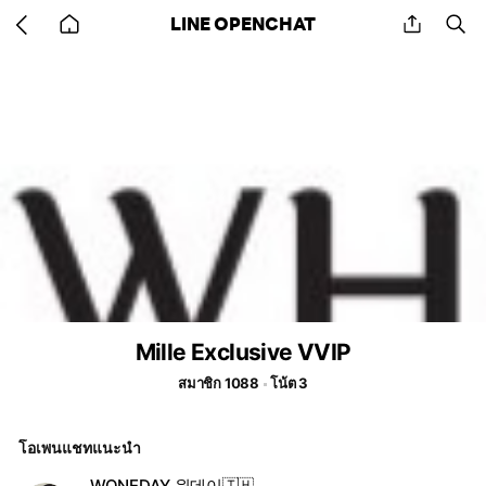
Go
share
se
LINE OPENCHAT
back
to
home
Mille Exclusive VVIP
สมาชิก 1088
โน้ต 3
โอเพนแชทแนะนำ
WONEDAY 원데이🇹🇭