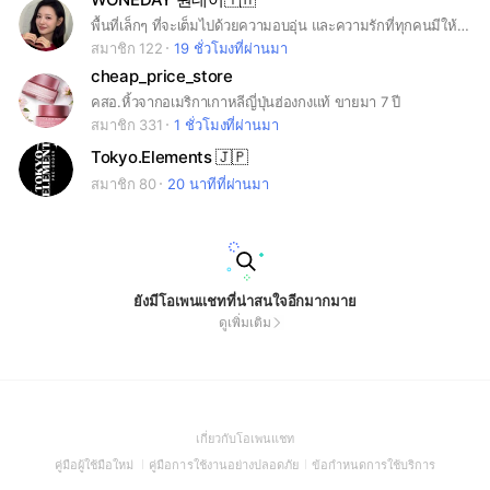
พื้นที่เล็กๆ ที่จะเต็มไปด้วยความอบอุ่น และความรักที่ทุกคนมีให้กับจีวอนนะคะ 🥰 A cozy little space for all things Ji Won 💖 #KIMJIWON #김지원 #คิมจีวอน
สมาชิก 122
19 ชั่วโมงที่ผ่านมา
cheap_price_store
คสอ.หิ้วจากอเมริกาเกาหลีญี่ปุ่นฮ่องกงแท้ ขายมา 7 ปี
สมาชิก 331
1 ชั่วโมงที่ผ่านมา
Tokyo.Elements 🇯🇵
สมาชิก 80
20 นาทีที่ผ่านมา
ยังมีโอเพนแชทที่น่าสนใจอีกมากมาย
ดูเพิ่มเติม
(Open
เกี่ยวกับโอเพนแชท
in
(Open
(Open
(Open
คู่มือผู้ใช้มือใหม่
คู่มือการใช้งานอย่างปลอดภัย
ข้อกำหนดการใช้บริการ
a
in
in
in