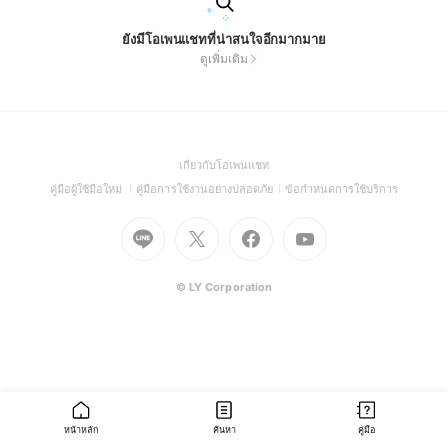
ยังมีโอเพนแชทที่น่าสนใจอีกมากมาย
ดูเพิ่มเติม
(Open
เกี่ยวกับโอเพนแชท
in
(Open
(Open
(Open
คู่มือผู้ใช้มือใหม่
คู่มือการใช้งานอย่างปลอดภัย
ข้อกำหนดการใช้บริการ
a
in
in
in
Go
Go
Go
new
Go
a
a
a
to
to
to
window)
to
new
new
new
Line
X
Facebook
Youtube
window)
window)
window)
(Open
(Open
(Open
(Open
© LY Corporation
in
in
in
in
a
a
a
a
new
new
new
new
window)
window)
window)
window)
หน้าหลัก
ค้นหา
คู่มือ