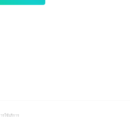
(Open
ารใช้บริการ
in
a