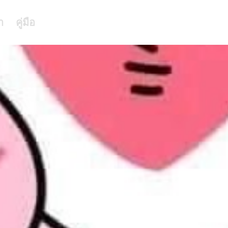
า
คู่มือ