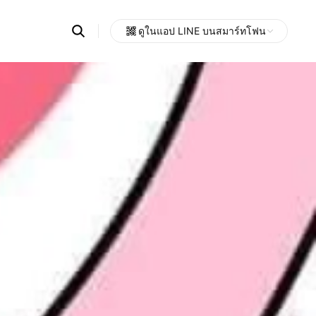
Search
ดูในแอป LINE บนสมาร์ทโฟน
OpenChats
Open
or
search
messages
area