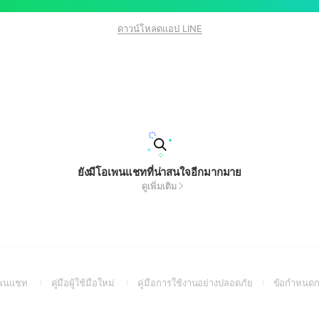
ดาวน์โหลดแอป LINE
ยังมีโอเพนแชทที่น่าสนใจอีกมากมาย
ดูเพิ่มเติม
(Open
(Open
(Open
อเพนแชท
คู่มือผู้ใช้มือใหม่
คู่มือการใช้งานอย่างปลอดภัย
ข้อกำหนดก
in
in
in
a
a
a