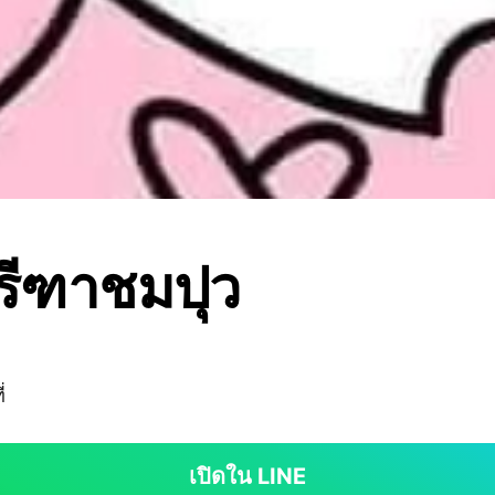
รีฑาชมปุว
่
เปิดใน LINE