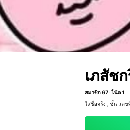
เภสัชก
สมาชิก 67
โน้ต 1
ใส่ชื่อจริง , ชั้น ,เลขที