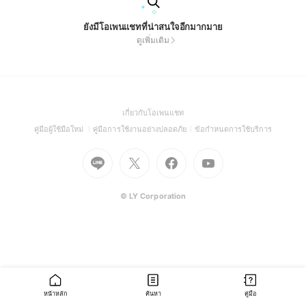
ยังมีโอเพนแชทที่น่าสนใจอีกมากมาย
ดูเพิ่มเติม
(Open
เกี่ยวกับโอเพนแชท
in
(Open
(Open
(Open
คู่มือผู้ใช้มือใหม่
คู่มือการใช้งานอย่างปลอดภัย
ข้อกำหนดการใช้บริการ
a
in
in
in
Go
Go
Go
new
Go
a
a
a
to
to
to
window)
to
new
new
new
Line
X
Facebook
Youtube
window)
window)
window)
(Open
(Open
(Open
(Open
© LY Corporation
in
in
in
in
a
a
a
a
new
new
new
new
window)
window)
window)
window)
หน้าหลัก
ค้นหา
คู่มือ