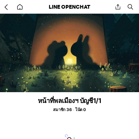
Go
share
se
LINE OPENCHAT
back
to
home
หน้าที่พลเมืองฯ บัญชี1/1
สมาชิก 36
โน้ต 0