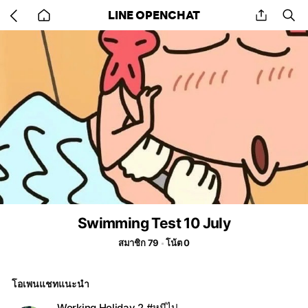
Go
share
se
LINE OPENCHAT
back
to
home
Swimming Test 10 July
สมาชิก 79
โน้ต 0
โอเพนแชทแนะนำ
Working Holiday 2 #หนีไป