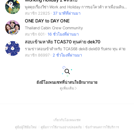
พูดคุยเรื่องวีซ่า Work and Holiday การขอโควต้า หาเพื่อนเดินทางและการใช้ชีวิตในออสเตรเลีย
สมาชิก 22825
37 นาทีที่ผ่านมา
ONE DAY to DAY ONE
Thailand Cabin Crew Community
สมาชิก 601
16 ชั่วโมงที่ผ่านมา
สอบเข้ามหาลัย TCAS70 ทุนค่าย dek70
รวมข่าวสอบเข้าสำหรับ TCAS68 dek8 dek69 รับตรง ทุน ค่าย
สมาชิก 86997
2 ชั่วโมงที่ผ่านมา
ยังมีโอเพนแชทที่น่าสนใจอีกมากมาย
ดูเพิ่มเติม
(Open
เกี่ยวกับโอเพนแชท
in
(Open
(Open
(Open
คู่มือผู้ใช้มือใหม่
คู่มือการใช้งานอย่างปลอดภัย
ข้อกำหนดการใช้บริการ
a
in
in
in