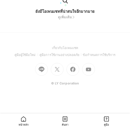
ยังมีโอเพนแชทที่น่าสนใจอีกมากมาย
ดูเพิ่มเติม
(Open
เกี่ยวกับโอเพนแชท
in
(Open
(Open
(Open
คู่มือผู้ใช้มือใหม่
คู่มือการใช้งานอย่างปลอดภัย
ข้อกำหนดการใช้บริการ
a
in
in
in
Go
Go
Go
new
Go
a
a
a
to
to
to
window)
to
new
new
new
Line
X
Facebook
Youtube
window)
window)
window)
(Open
(Open
(Open
(Open
© LY Corporation
in
in
in
in
a
a
a
a
new
new
new
new
window)
window)
window)
window)
หน้าหลัก
ค้นหา
คู่มือ