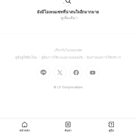
ยังมีโอเพนแชทที่น่าสนใจอีกมากมาย
ดูเพิ่มเติม
(Open
เกี่ยวกับโอเพนแชท
in
(Open
(Open
(Open
คู่มือผู้ใช้มือใหม่
คู่มือการใช้งานอย่างปลอดภัย
ข้อกำหนดการใช้บริการ
a
in
in
in
Go
Go
Go
new
Go
a
a
a
to
to
to
window)
to
new
new
new
Line
X
Facebook
Youtube
window)
window)
window)
(Open
(Open
(Open
(Open
© LY Corporation
in
in
in
in
a
a
a
a
new
new
new
new
window)
window)
window)
window)
หน้าหลัก
ค้นหา
คู่มือ