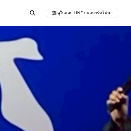
Search
ดูในแอป LINE บนสมาร์ทโฟน
OpenChats
Open
or
search
messages
area