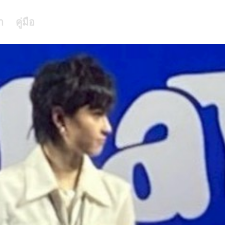
า
คู่มือ