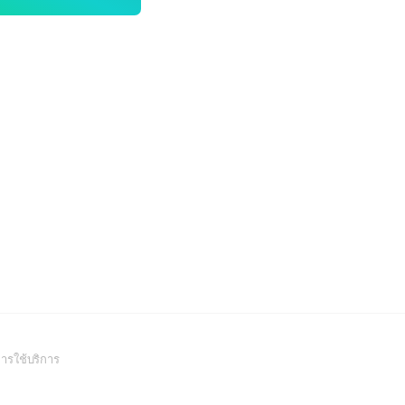
(Open
ารใช้บริการ
in
a