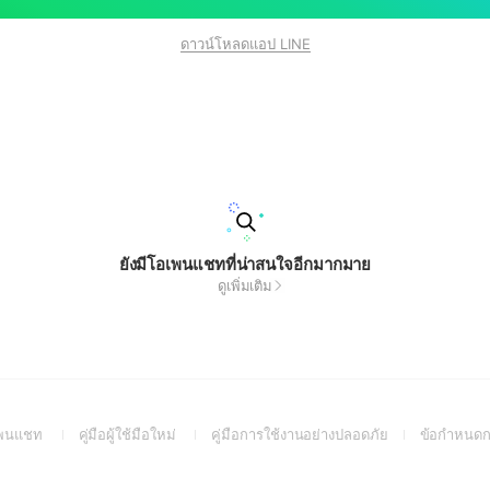
ดาวน์โหลดแอป LINE
ยังมีโอเพนแชทที่น่าสนใจอีกมากมาย
ดูเพิ่มเติม
(Open
(Open
(Open
อเพนแชท
คู่มือผู้ใช้มือใหม่
คู่มือการใช้งานอย่างปลอดภัย
ข้อกำหนดก
in
in
in
a
a
a