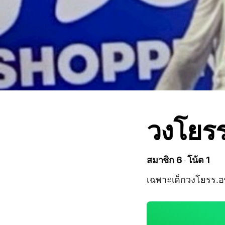
วงโยรร
สมาชิก 6
โน้ต 1
เฉพาะเด็กวงโยรร.อ