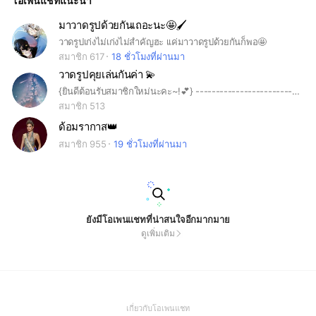
โอเพนแชทแนะนำ
มาวาดรูปด้วยกันเถอะนะ🤩🖌
วาดรูปเก่งไม่เก่งไม่สำคัญฮะ เเค่มาวาดรูปด้วยกันก็พอ🤩
สมาชิก 617
18 ชั่วโมงที่ผ่านมา
วาดรูปคุยเล่นกันค่า 💫
{ยินดีต้อนรับสมาชิกใหม่นะคะ~!💕} -------------------------------------------- ~กฏกติกาอยู่ในโน๊ตเลย~📄 ~มีมารยาทกันหน่อยน้า ไม่งั้นบินน้า~ ~ถ้าแชทเสียงดังสามารถปิดแจ้งเตือนได้ค่า🔇🎶~ ~มีแชทย่อยต่างๆ เพื่อความสะดวกในการพูดคุย🌱~ แปะงาน,คุยเล่น,หาเพื่อนเล่นเกม,ขายของ มีหมดค่ะ! เพราะทางเราสร้างแชทย่อยออกมาต่างหาก แอดที่นี้ใจดีมากก สามารถถามวิธีเข้าโน๊ต วิธีกดออกจากแชท วิธีปิดแจ้งเตือน ครบเลยย~~🦋 {เข้าใจกฏกติกาก่อนเข้าไหมคะ~}
สมาชิก 513
ด้อมรากาส👑
สมาชิก 955
19 ชั่วโมงที่ผ่านมา
ยังมีโอเพนแชทที่น่าสนใจอีกมากมาย
ดูเพิ่มเติม
(Open
เกี่ยวกับโอเพนแชท