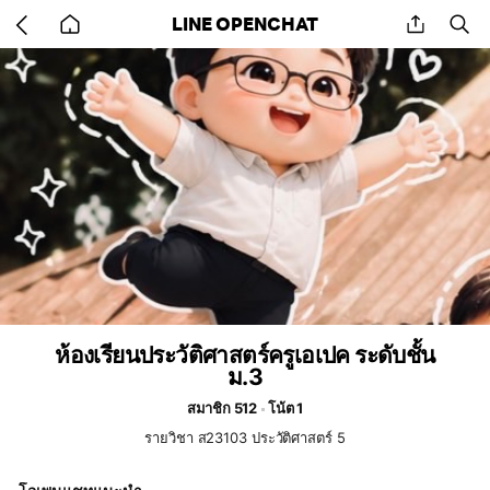
Go
share
se
LINE OPENCHAT
back
to
home
ห้องเรียนประวัติศาสตร์ครูเอเปค ระดับชั้น
ม.3
สมาชิก 512
โน้ต 1
รายวิชา ส23103 ประวัติศาสตร์ 5