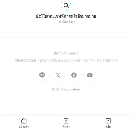
ยังมีโอเพนแชทที่น่าสนใจอีกมากมาย
ดูเพิ่มเติม
(Open
เกี่ยวกับโอเพนแชท
in
(Open
(Open
(Open
คู่มือผู้ใช้มือใหม่
คู่มือการใช้งานอย่างปลอดภัย
ข้อกำหนดการใช้บริการ
a
in
in
in
Go
Go
Go
new
Go
a
a
a
to
to
to
window)
to
new
new
new
Line
X
Facebook
Youtube
window)
window)
window)
(Open
(Open
(Open
(Open
© LY Corporation
in
in
in
in
a
a
a
a
new
new
new
new
window)
window)
window)
window)
หน้าหลัก
ค้นหา
คู่มือ