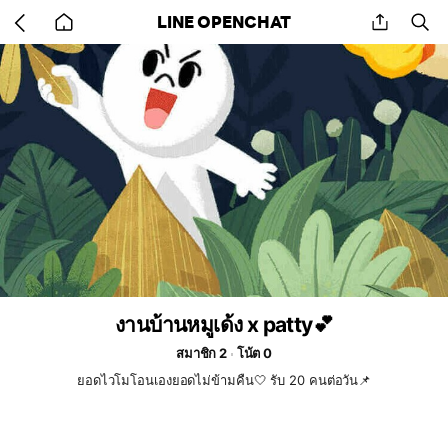
Go
share
se
LINE OPENCHAT
back
to
home
งานบ้านหมูเด้ง x patty💕
สมาชิก 2
โน้ต 0
ยอดไวโมโอนเองยอดไม่ข้ามคืน🤍 รับ 20 คนต่อวัน📌