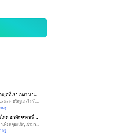
🌸โสดให้สุด💖แล้วหยุดที่เรา เหงา หาเพื่อนคุยเล่น ระบาย ความรัก✨
🥰 ยินดีต้อนรับทุกคนนะคะ✨ ❣️ใส่รูปอะไรก็ได้ที่ไม่ใช่รูปในระบบ❣️ 💓ชื่อที่ใส่อย่าเป็นช่องทางติดต่อน่ะ💓 😘กฎน้อย เพื่อนเยอะ😘 💕💕หาเพื่อน หาแฟน เฮฮา คลายเครียด อยากระบายเรายินดีรับฟัง เข้ามาคุยกันนะคะ❤️❤️
ักครู่
🏠ศาลาพักใจ💔คนโสด อกหัก💔หาเพื่อนคุย💋หาแฟนตอนเหงา🥺
#โสด#เหงา#อกหัก#หาเพื่อนคุย#เชิญเข้ามาคุยกันเยอะๆนะค่ะ🙏🙏 💞ยินดีต้อนรับสมาชิกอายุ15ปีขึ้นไป 💞รบกวนใส่รุปโปรไฟล์จริง เห็นหน้าชัดด้วยนะค่ะ 💞งดพุดจาหยาบคาย ทะลึ่ง ลามกทุกกรณีนะค่ะ 📜📜สำหรับสมาชิกใหม่ที่ยังไม่ทราบกลุ่มเรามี 4ห้องแชทนะค่ะ 🍄🏠ศาลาพักใจ💔คนโสด❣️อกหัก💔หาเพื่อนคุย💌หาแฟนตอนเหงา😿 🍄ห้องดูหนัง. 🍄ห้องเพลง 🍄ห้องคำคม+แคปชั่นโดนใจ♥️ 📢📢📢📢 สมาชิกสามารถกดเข้าไปที่ห้องต่างๆได้เลยนะค่ะ กดสามขีดมุมขวาบน (บน)กดแชทเลือกเข้าห้องได้เลยค่ะ👌🙏
กครู่