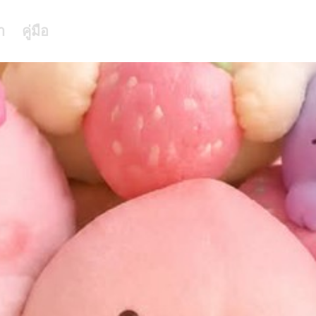
า
คู่มือ