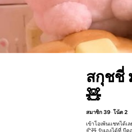
สกุชชี่
🧸
สมาชิก 39
โน้ต 2
เข้าโอเพ้นเเชทได้เลย💗💗 สกุชชี่พร้อมส่ง 🚚🧸 ราคาต่อชิ้น 
🥐🧸 รับเองได้ที่ บีคอนโดอาคาร A ส่งตามหอ+15คั้ป 🧸🧽🥐🧀🧈🥨🍔🍟🍕