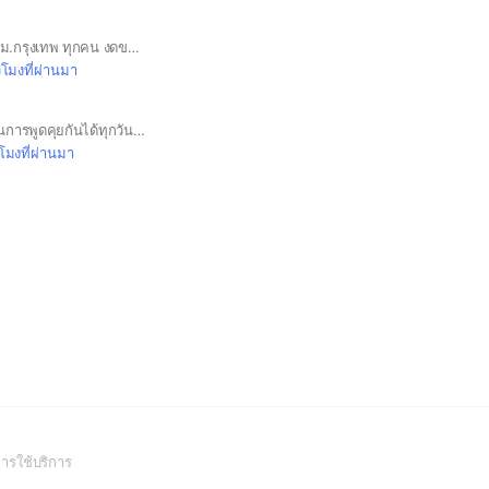
พื้นที่พูดคุยสำหรับเด็กม.กรุงเทพ ทุกคน งดขายของ #ม.กรุงเทพ #BU
วโมงที่ผ่านมา
ฝึกใช้ภาษาอังกฤษผ่านการพูดคุยกันได้ทุกวันฟรี! เรียนภาษาต้องไม่กลัวผิด English, please.
วโมงที่ผ่านมา
(Open
ารใช้บริการ
in