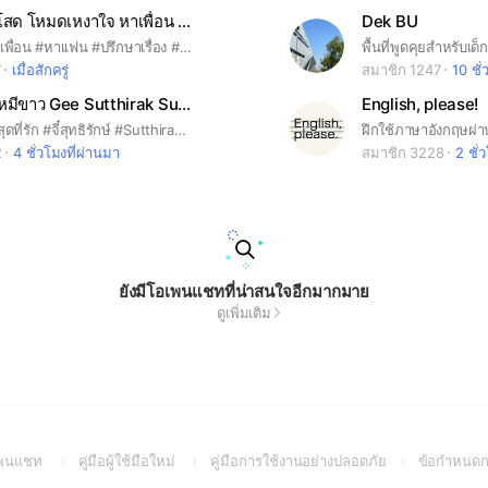
🍄สถานีคนโสด โหมดเหงาใจ หาเพื่อน ปรึกษาปัญหา
Dek BU
#คนโสด #หาเพื่อน #หาเเฟน #ปรึกษาเรื่อง #ความรัก #ปัญหาชีวิต #อกหัก รักคุดตุ้ดเมิน เชิญทางนี้
7
เมื่อสักครู่
สมาชิก 1247
10 ชั่
💙🐻‍❄️ บ้านหมีขาว Gee Sutthirak Subvijitra Fanclub สุดที่รัก
English, please!
กลุ่มคนรัก จี๋ สุดที่รัก #จี๋สุทธิรักษ์ #Sutthirak #อนงค์ #myboo #สุทธิรักษ์ทรัพย์วิจิตร #ภาพยนต์ #พี่จี๋ #จี๋4kings #4kings #Geesutthirak #Gee #สุดที่รัก #หมีขั่วโลก
2
4 ชั่วโมงที่ผ่านมา
สมาชิก 3228
2 ชั่
ยังมีโอเพนแชทที่น่าสนใจอีกมากมาย
ดูเพิ่มเติม
(Open
(Open
(Open
อเพนแชท
คู่มือผู้ใช้มือใหม่
คู่มือการใช้งานอย่างปลอดภัย
ข้อกำหนดก
in
in
in