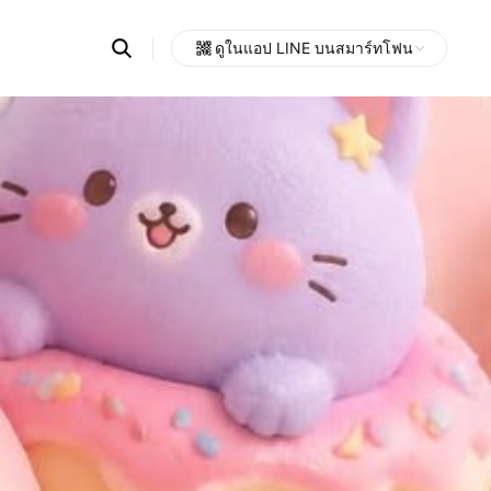
Search
ดูในแอป LINE บนสมาร์ทโฟน
OpenChats
Open
or
search
messages
area