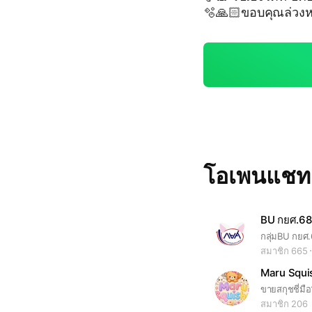
🫧🙏🏻ขอบคุณล่วงห
โอเพนแช
สมาชิก 665
Maru Squi
ขายสกุชชี่มื
สมาชิก 206