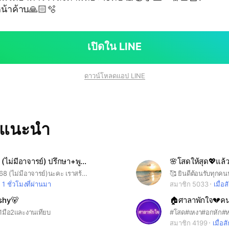
น้าค้าบ🙏🏻🫧
เปิดใน LINE
ดาวน์โหลดแอป LINE
ทแนะนำ
BU กยศ.68 (ไม่มีอาจารย์) ปรึกษา+พูดคุย
กลุ่มBU กยศ.68 (ไม่มีอาจารย์)นะคะ เราสร้างเพื่อให้ปรึกษากันพูดคุยแนะนำเกี่ยวกับกยศ.กัน เราสร้างเพราะว่าหลังจากกลุ่มใหญ่ยุบแล้วไม่อยากรู้สึกโดดเดี่ยวเกินไปสามารถปรึกษากันได้
1 ชั่วโมงที่ผ่านมา
สมาชิก 5033
เมื่อส
shy🐻
อ1มือ2เเละงานเทียบ
สมาชิก 4199
เมื่อสั