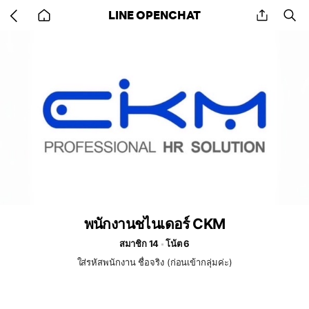
Go
share
se
LINE OPENCHAT
back
to
home
พนักงานชไนเดอร์ CKM
สมาชิก 14
โน้ต 6
ใส่รหัสพนักงาน ชื่อจริง (ก่อนเข้ากลุ่มค่ะ)