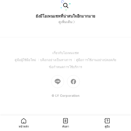
ยังมีโอเพนแชทที่น่าสนใจอีกมากมาย
ดูเพิ่มเติม
(Open
เกี่ยวกับโอเพนแชท
in
(Open
(Open
(Open
คู่มือผู้ใช้มือใหม่
บล็อกอย่างเป็นทางการ
คู่มือการใช้งานอย่างปลอดภัย
a
in
in
in
(Open
ข้อกำหนดการใช้บริการ
new
a
a
a
in
window)
new
Go
new
Go
new
a
window)
to
window)
to
window)
new
Line
Facebook
window)
(Open
(Open
© LY Corporation
in
in
a
a
new
new
window)
window)
หน้าหลัก
ค้นหา
คู่มือ