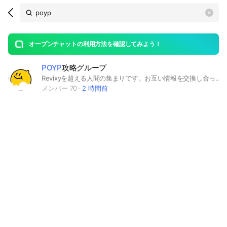
Search
search
OpenChats
area
search
or
Back
rese
messages
オープンチャットの利用方法を確認してみよう！
guide
POYP
攻略グループ
open
Revixyを超える人間の集まりです。お互い情報を交換し合って稼ぎましょう！
メンバー 70
2 時間前