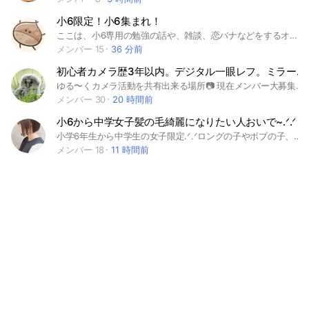
小6限定！小6集まれ！
ここは、小6専用の勉強の話や、雑談、恋バナなどをするオプチャです！ 管理者(ぽむら)も小6です！ ルールは大事なノートみてね！ 即抜け禁止です！ よろしく！ #小学生 #小6 #小学六年生 #小学６年生 #勉強 #恋バナ #雑談
メンバー 15
36 分前
初心者カメラ歴3年以内。デジタル一眼レフ。ミラーレス一眼。フィルムも可。全国。カメラの雑談好き募集。
ゆる〜くカメラ活動を共有出来る場所📷 現在メンバー大募集中♪ (定員30名の少人数予定) 皆さんが快適に過ごせる様、ハウスルールを設けております。予め御理解の上、当OCに参加して頂きますようお願い申し上げます🙇‍♀️ ※16歳未満の方の入室をお断りさせて頂きます。ご了承下さい。 ︎ ✨☆✩⭐︎*ハウスルール*⭐︎︎✩☆✨ 1. たまにでもトークに参加して頂ける方。 (人数制限30名に設定しています) 2. カメラ歴3年以内の方。 (ベテラン勢お断り) 3. ある程度のマナーがある方。 (誹謗中傷、勧誘などの迷惑行為お断り) 4. OC内の情報(撮影場所)は門外不出。 (撮影場所の荒らし防止の為) 5. 2ヶ月間無言の場合はやむおえずご退出させて頂く場合有り。 (人数制限している為、トークに参加して頂ける方優先) 6. デジタル一眼レフカメラ、ミラーレス一眼カメラやフイルム機などを使用している方限定。 (スマホのみ使用者の参加はご遠慮願います) 7. OC内での写真の投稿は1回のメッセージ毎に5枚程度までお願いします。 (トークルームの見やすさを維持するため) 8. 他の参加者が投稿した写真を無断で使用したり、保存をしない事。 (著作権の侵害となります) 9. ルールなどは予告なしに変更される場合がございます。予めご了承願います。 10. 皆で楽しく意見交換などを行いましょう！ ※在籍中にカメラ歴3年を経過した方の在籍有無は個人の判断に委ねます。 ︎ ✨☆✩⭐︎*⸜( * ॑꒳ ॑* )⸝*⭐︎︎✩☆✨ 参加後に、一言挨拶とノートに内にあるプロフィール記入と本人のプロフ画をオリジナル設定お願いします。 (プロフ記入は共通点など話題作りになればと思います) 出戻りは、お断りします。協調性のない方、ルールを守って頂けない方は、強制退出処置を取らせて頂くことがあります。 皆様のご参加お待ちしております♪ Canon/Nikon/SONY/FUJIFILM/OLYMPUS/PENTAX/ キャノン/ニコン/ソニー/富士フィルム/オリンパス/ペンタックス 一眼レフ/ミラーレス一眼
メンバー 30
20 時間前
小6から中学女子髪の毛綺麗になりたい人おいで~.ᐟ.ᐟ
小学6年生から中学生の女子限定.ᐟ.ᐟロングの子やボブの子、ショートボブの子など髪の毛を綺麗になりたい､髪の毛の事について話したい人おいでよ.ᐟ.ᐟ雑談も🙆‍♀️髪の毛切ったら髪の長さ送ったりするのも🙆‍♀️です.ᐟ.ᐟアイロンやる時の順番？とか参考にしたい🤤 、 、 、 、 、 、 、 、 、 、 、 🤤 、 、 、 、 、 、 、 、 、 、 、 🤤 、 、 、 、 、 、 、 、 、 、 、 🤤 、 、 、 、 、 、 、 、 、 、 、 🤤 、 、 、 、 、 、 、 、 、 、 、 初期アイコンの人最近沢山入ってきて全部同じ人なのでは？と思う様な所がいくつかあったのでアイコンは初期以外でお願いします。初期アイコンの方は強制退会します ここ見てない人で初期アイコンになっても強制退会させます
メンバー 18
11 時間前