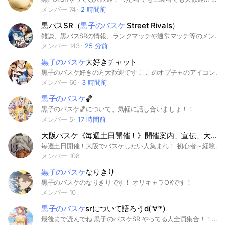
メンバー 74
2 時間前
黒バスSR（
黒子のバスケ
Street Rivals）
雑談、黒バスSRの情報、ランクマッチや通常マッチ等のメンバー募集が出来るグループです！ 敬語使えない人お断り。少しでもトラブルを避けるため、相手を不快にさせるようなタメ口、悪口は禁止です #黒子のバスケ #バスケットボール #黒バスSR #黒子のバスケ好きと繋がりたい #雑談 #敬語
メンバー 143
25 分前
黒子のバスケ
大好きチャット
黒子のバスケ好きの方大歓迎です ここのオプチャのアイコン変えるのは禁止❌ 入室可能条件 黒バスをバカにせず黒バスを一生懸命見てる方や読んでる方 コミュニケーションきちんと取れる方 入室不可 黒バスをバカにする方 コミュニケーションが取れない方
メンバー 66
3 時間前
黒子のバスケ
🏀
黒子のバスケ🏀について、気軽に話し合いましょ！！
メンバー 5
17 時間前
大阪バスケ《毎週土日開催！》開催案内、宣伝、大会案内用
毎週土日開催！大阪でバスケしたい人集まれ！ 初心者～経験者まで興味ある方集まれ！ ⚠️しっかり読まない方は入れないですよ！ 大阪市内バスケサークル 大阪市内のスポーツセンターで開催してます。 🏀下記の方歓迎🏀 ★個人参加のバスケサークルを探してる方。 ★チームを探してる方 ★チームで大会出場したい方 気軽に入って下さい！ 【参加連絡方法】 https://lin.ee/WTIdUv7 ↑ 担当者のLINEに直接繋がります 参加しませんか？ #バスケ#ライト#大阪バスケ#関西バスケ#バスケサークル#バスケしたい#バスケチーム#バスケ初心者#女バス#SLAM DUNK#スラムダンク#黒子のバスケ
メンバー 108
黒子のバスケ
なりきり
黒子のバスケのなりきりです！ オリキャラOKです！
メンバー 10
黒子のバスケ
srについて語ろうd('∀'*)
最後まで読んでね 黒子のバスケSR やってる人全員集合！！初心者歓迎！仲良くしよう！ みんな仲良く賑やかなオプです！ みなさん優しいので、何でも質問してOK 各ポジション専門の人もいるので、アドバイスも出来ます！ カスタム試合もしてます！ ランクを一緒に回ったりもします！ フレンドOK！気軽にどうぞ！ サブオプで雑談も作りました！ 黒子のバスケSR以外の会話もガンガン出来ます！ 仲良くワイワイしてます！ 新しく管理人になりましたわぱ男(俺は光だ)です！ オプの雰囲気をガラッと変えて色んなゲームの話ができるオプにしました！ ファンパレ、黒バス、その他諸々やっているゲームがあれば教えてくれると助かります！