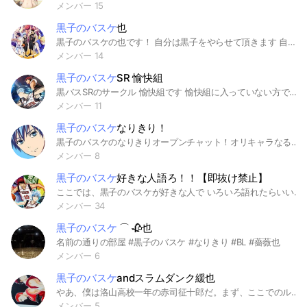
メンバー 15
黒子のバスケ
也
黒子のバスケの也です！ 自分は黒子をやらせて頂きます 自分はまだ黒子のバスケを勉強中ですが、興味の持った方は是非どうぞ！ 必ず未定で入ってきてください。 そうじゃないと、承認しません 何度も言いますが、未定で入ってきて下さい。 後折伽羅は無しです botは気にしないで下さい 在籍伽羅表 : 更新 ◇海常 ・笠松幸男 (青冠) ・黄瀬涼太 (白冠) ◇桐皇 ・桃井さつき (白冠) ・今吉翔一 ◇誠凛 ・火神大我 ・黒子テツヤ ・土田聡史 ・日向順平 ・相田リコ ◇秀徳 ・緑間真太郎 ◇洛山 ・赤司征十郎 (白冠) ◇霧崎第一 ・花宮真 #黒子 #黒子のバスケ #黒バス #黒子のバスケなりきり
メンバー 14
黒子のバスケ
SR 愉快組
黒バスSRのサークル 愉快組です 愉快組に入っていない方でも一緒にプレイや相談などをしましょう！ #黒バス #黒子のバスケ #黒バスSR #黒子のバスケSR #雑談
メンバー 11
黒子のバスケ
なりきり！
黒子のバスケのなりきりオープンチャット！オリキャラなるべくなしで！
メンバー 8
黒子のバスケ
好きな人語ろ！！【即抜け禁止】
ここでは、黒子のバスケが好きな人で いろいろ語れたらいいなと思ってます！ 私の周りには黒バスを好きな人がいないので、 ここで好きな人同士 熱く語りたいなと思って作りました！笑 色んな人と沢山お話したいので 気軽に入って来てください(*´︶`) ！！也きりではありません！！ 【 検索用 】 #黒子のバスケ #黒バス #キセキの世代 #帝光 #誠凛 #海常 #秀徳 #桐皇 #陽泉 #洛山 #アニメ #漫画 #KRBS_SR #Street Rivails #黒子のバスケ #黒子テツヤ #火神大我 #黄瀬涼太 #笠松幸男 #緑間真太郎 #高尾和成 #青峰大輝 #桃井さつき #紫原敦 #氷室辰也 #赤司征十郎 #黛千尋 #虹村修造 #灰崎祥吾 #LAST GAME #EXTRA GAME #Strky #VORPALSWORDS #Jabberwock #ナッシュ・ゴールド・Jr #ジェイソン・シルバー
メンバー 34
黒子のバスケ
⌒ 🥀也
名前の通りの部屋 #黒子のバスケ #なりきり #BL #薔薇也
メンバー 6
黒子のバスケ
andスラムダンク緩也
やあ、僕は洛山高校一年の赤司征十郎だ。まず、ここでのルールをここに記していこうと思う。 まず、キャラ崩壊等はひどすぎない限りいいだろう。オプ初心者も歓迎しよう。荒らしは来てほしくないが、来た場合通報するのでよろしく頼むね。あと、主喧嘩はダメだからね。オリキャラを作る場合はノートに提案文を書いてほしい。主会話は主マをつけるとといいよ。ルールが守れるのなら歓迎しよう。まずは未定で入ってくれ。 黒子のバスケ#黒子のバスケなりきり#スラムダンクなりきり#スラムダンク#なりきり初心者#黒子のバスケ#緩也#なりきり
メンバー 5