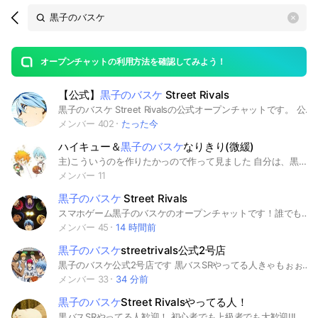
Search
search
OpenChats
area
search
or
Back
rese
messages
オープンチャットの利用方法を確認してみよう！
guide
【公式】
黒子のバスケ
Street Rivals
open
黒子のバスケ Street Rivalsの公式オープンチャットです。 公式サイト：https://www.kurobas-sr.com/ 公式X：https://twitter.com/KRBS_SR
メンバー 402
たった今
ハイキュー＆
黒子のバスケ
なりきり(微緩)
主)こういうのを作りたかっので作って見ました 自分は、黒バスから今吉をやらせていただきます。荒らし即抜けはなしで細かいルールは入ってからお願いします。 折伽羅は、黒バス2人ずつ ハイキュー2人ずつ あ、キャラ表は宛にしないで下さい #黒子のバスケ #ハイキュー
メンバー 11
黒子のバスケ
Street Rivals
スマホゲーム黒子のバスケのオープンチャットです！誰でも大歓迎です🔥 #黒の子バスケ# Street Rivals #黒バスsr #黒バスSR
メンバー 45
14 時間前
黒子のバスケ
streetrivals公式2号店
黒子のバスケ公式2号店です 黒バスSRやってる人きゃもぉぉぉん 即抜けだけはホンマにしないでください #黒子のバスケ#黒バスSR#ゲーム
メンバー 33
34 分前
黒子のバスケ
Street Rivalsやってる人！
黒バスSRやってる人歓迎！ 初心者でも上級者でも大歓迎!!! 普通にゲームに関係ないことや、別ゲーの話しをしたりすることもありますww、なので気軽に来てくださいw 別のオプを宣伝したりするのは辞めてください #黒子のバスケ #黒バス #黒子のバスケSR #黒バスSR