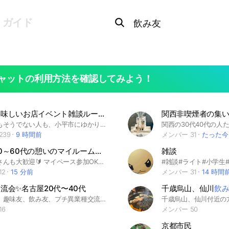
Search
OpenChats
search
ガイド
or
area
messages
search
ャットの利用方法を確認してみよう！
小平市美味しいお店イベント雑談ルーム🍻
小平市民もそうでない人も、小平市にゆかりのある人は全員集合！ 小平の素晴らしいお店や隠れ名スポットをみんなで共有しましょうー！2022/4/10〜 #小平#立川#東大和#東村山#武蔵村山#小金井#西東京#国分寺#国立#府中#多摩#北多摩#アラサー#アラフォー#グルメ#西武新宿線#武蔵野線#西武バス#立川バス#青梅街道#五日市街道#うどん#ラーメン#もつ鍋#ポトフ#たこ焼き#五平餅#落花生#ピーナッツ#ブルーベリー#武蔵野美術大学#津田塾大学#グリーンロード#小平市#リア友#美容#健康#お祭り#飲み会
239
9 時間前
メンバー 31
たった今
🎀愛知50～60代の憩いのマイルーム🏠優しぃ仲間と🩷会話🎶ライトク📣で仲良くなり🍽🍺🎤🎶楽しみましょ
雑談
🔰初心者さんも大歓迎🔰 マイペース参加OKのっ🩷 50代60代の優しい仲間と会楽しむ会話🎵ライブトーク📣楽しみましょっ💗 現在楽しく🎶面白い方募集中🎈爆笑を日々の活力にっ👍キューン部屋でははないからね。50歳以上で愛知限定の特別な部屋で✨✨✨のんびりマッタリ マイペースで雑談トーク一緒に楽しみましょうよ💗オリジナルアイコンで申請して下さい。質問は全て答えてね👏 #愛知 #モーニング#ランチ#ディナー#カフェ#呑み#飲み#カラオケ #雑談#わいわい#楽しい#に#癒し#隙間時間#暇潰し#愚痴#友達#50代#60代#ママ友#趣味#仲間#同年代#アラフォー#アラヒフ#アラカン#和気藹々#情報共有#グルメ#御当地
12
15 分前
メンバー 31
14 時間
流会✨名古屋20代〜40代
千歳烏山、仙川
飲
カフェ友、趣味友、飲み友、プチ異業種交流会です✨定期的にオフ会します❣️情報交換をしたり、新しい友達を作る事で自分の視野を広げましょう😊
16
メンバー 50
京都市民