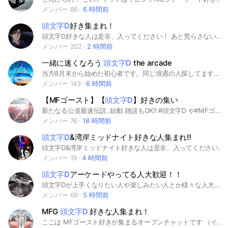
メンバー 86
6 時間前
頭文字D
好き集まれ！
頭文字D好きな人は是非、入ってください！ あと荒らさないでください 最近のオープンチャットは決まりごとが多いですねー 安心してくださいこのオープンチャットは頭文字Dからは話題が離れてしまっても大丈夫です！ アイコンも頭文字Dに関係なくても大丈夫ですよ！ 決まりは荒らさないのと他の人の誹謗中傷を送らないことだけです！ 是非頭文字Dが好きな方は入ってください！ 話しズレてもおけまる！
メンバー 202
2 時間前
一緒に速くなろう
頭文字D
the arcade
当方8月末から始めた初心者です。同じ境遇の人探してます。上級者に手解きもお願いしたいです。 基本的にうちのOCは自由です。 #イニシャルD #頭文字D
メンバー 143
6 時間前
【MFゴースト】【
頭文字D
】好きの集い
新たなる公道最速伝説..始動 雑談もOK‼️ #頭文字D や#MFゴースト が好きな人来て！ #MFG #イニD #しげの秀一#86 #AE86 #ドリフト #雑談
メンバー 76
18 時間前
頭文字D
&湾岸ミッドナイト好きな人集まれ‼️
頭文字D&湾岸ミッドナイト好きな人は是非、入ってください！ あと荒らさないでください 最近のオープンチャットは決まりごとが多いですねー 安心してくださいこのオープンチャットは頭文字D湾岸ミッドナイトからは話題が離れてしまっても大丈夫です！ アイコンも湾岸ミッドナイトに関係なくても大丈夫ですよ！ 決まりは荒らさないのと他の人の誹謗中傷を送らないことだけです！ 是非頭文字D湾岸ミッドナイトが好きな方は入ってください！ 話しズレてもおけまる！
メンバー 19
4 時間前
頭文字D
アーケードやってる人大歓迎！！
頭文字Dが上手くなりたい人や楽しみたい人とか様々な人大歓迎！！雑談もだいたいは大目に見ます！行き過ぎたことは注意してください！みんな楽しくやりましょー！！ #頭文字D#頭文字Dアーケード#イニシャルD
メンバー 69
5 時間前
MFG
頭文字D
好きな人集まれ！
ここは MFゴースト好きが集まるオープンチャットです （イニシャルDの話題でも可能です） ここでは漫画やアニメグッズ等々を話すところです ゲームの話しもOKです #MF #MFゴースト #イニシャルD #イニD #頭文字D #ゲーム