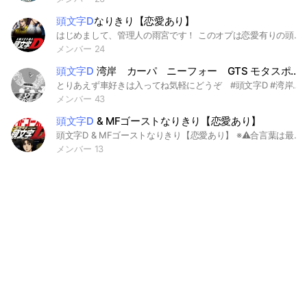
頭文字D
なりきり【恋愛あり】
はじめまして、管理人の雨宮です！ このオプは恋愛有りの頭文字Dのなりきりオープンチャットです。 みんなで楽しく話しましょう✨️ ただ、喧嘩はやめてください。 あと荒らしや即抜け、メンバーを不快にする事を言うのもご遠慮下さい。 （特に即抜けする人…即抜けするくらいなら入ってこないでください） それでは…皆さんの参加を心より お待ちしております！ ｰｰｰｰｰｰｰｰｰｰｰｰｰｰｰｰｰｰｰｰｰｰｰｰｰｰｰｰｰｰｰｰｰｰｰｰｰ #頭文字D #なりきり #峠 #アニメ #車好き #オリキャラあり #恋愛あり
メンバー 24
頭文字D
湾岸 カーパ ニーフォー GTS モタスポ 車好きが集まるとこ
とりあえず車好きは入ってね気軽にどうぞ #頭文字D #湾岸ミッドナイト #湾岸マキシ #ニードフォースピード #カーパーキング #モータースポーツ #GTS #グランツーリスモ #車 #車好き
メンバー 43
頭文字D
& MFゴーストなりきり【恋愛あり】
頭文字D & MFゴーストなりきり【恋愛あり】 ※⚠️合言葉は最後まで読めば判ります。 ※⚠️必ず入ったら大事なﾉｰﾄ読んでいいねして下さいね 此処は、頭文字D & MFゴースト のなりきりチャットです。 私は此処の管理人の MFゴーストの西園寺 恋だよ♪ 【※⚠️退室時にキャラ名無し変更で退室禁止⚠️】 【※⚠️CC (ｷｬﾗﾁｪﾝｼﾞ〈ｷｬﾗ変更〉) する場合は管理人に報告して下さい】 ※被りなし ※最大、3人 迄、掛け持ち ok. ※オリキャラなし ※極度のｷｬﾗ崩壊にはご注意下さい。 ※荒しは絶対禁止!!! 【☃︎.*⋆̩】頭文字D & MFゴーストのﾒﾝﾊﾞｰ募集中です。(切実) 【☃︎.*⋆̩】2025/11月度中10人以上の間は、 ‪ ”‬‪ 【 10人突破記念ﾗｲﾄ配信 】 ”‬ 決行予定月間予定です。 【☃︎.*⋆̩】10人突破記念ライト配信開催予定 ꙳✧˖°⌖꙳✧˖°⌖꙳✧˖°⌖꙳✧˖°⌖꙳✧˖°⌖꙳✧˖°⌖꙳✧˖° 👑管理人☃︎.*⋆̩ : 𝓡𝓮𝓷🪽❤️‍🔥 & 𝓚𝔂𝓸𝓴𝓸 ⚚☃︎໒꒱· ﾟ ꙳✧˖°⌖꙳✧˖°⌖꙳✧˖°⌖꙳✧˖°⌖꙳✧˖°⌖꙳✧˖°⌖꙳✧˖° 【合言葉 : 黒猫】 お気軽に参加してください♪ ゛(微笑み) #MFゴースト #MFｺﾞｰｽﾄ #MFG #えむえふごーすと #頭文字D #イニシャルD #いにしゃるでぃー #MFゴーストなりきり #MFGなりきり #頭文字Dなりきり #イニシャルDなりきり #ｲﾆｼｬﾙDなりきり #緩なり #緩也 #初心者でも歓迎 #初心者歓迎 #nrkr #なりきり #ナリキリ #ﾅﾘｷﾘ #也 #恋愛ok. #結婚ok. #恋愛 #結婚 #ライブトーク #ライト #ライブトーク配信あり #ライト配信 #ライト配信あり #記念ライト配信は一ヶ月間開催予定 #掛け持ち #掛け持ちok. #最大3人迄掛け持ちok.
メンバー 13