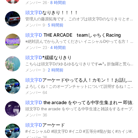
メンバー 26
8 時間前
頭文字D
なりきり！！！！
管理人の藤原拓海です。このオプは頭文字Dのなりきりとオリキャラになってます！頭文字Dが好きな人、遠慮なく入ってきてください！#頭文字D #頭文字Dなりきり #オリキャラ
メンバー 9
5 時間前
頭文字D
THE ARCADE teamしゃちくRacing
※絶対読んでから入ってください イニシャルDやってる方！ チームで迷ってる方！ うちに参加しませんか！？ よければチーム参加とかも承ってるのでお願いします！ あ、ちなみに入る予定無し(ノープラン)で入ってくるのはさすがにやめてね〜 最後にこのチームに入りたい人だけ来てください！ #イニシャルD#レースゲーム#チーム
メンバー 23
4 時間前
頭文字D
*緩緩なりきり
こちらは頭文字Dのゆるゆるなりきりです🚗³₃ 折伽羅と荒らしは❌ 需要はそこの貴方だよ❣️ 詳しいことは中で、あくまでゆるなりだから厳しいことはないから安心してね❣️ #頭文字D #イニD #なりきり
メンバー 3
2 時間前
頭文字D
アーケードやってる人！カモン！！お話しよう！！雑談OKです
よろしくね！このオープンチャットについて説明するね！このオープンチャットは頭文字Dアーケードやってる人が入って良い所だよ！分からない人ももし興味があったら入って！ 入ったらノートに自己紹介お願いします！(知るためにだよ！) (忘れないでね)(性別、何ランク、アバターは男、女これをお願いね！) これは辞めて！ 喧嘩❌ 悪口❌ 仲良く⭕ これだけは守ってね！！ 仲良くしよう！
メンバー 64
頭文字D
the arcade をやってる中学生集まれー 即抜け禁止 無言退出禁止
頭文字D the arcade をやってる中学生達と雑談をするオープンチャットです。荒らしは辞めてね 即抜け禁止 無言退出禁止
メンバー 36
頭文字D
アーケード
#イニシャルD #頭文字D #イニD #五等分#龍が如く#カイジ#ゲーム #ゲーセン イニシャルDアーケードプレイヤー大歓迎‼︎ 「上手いから偉い」は、まわれ右。 コチラから願い下げです。 ルール、マナー、モラル厳守。 独自の決まり事が、厳しいオプチャです。 初心者⭕️荒らし❌ 即抜け❌即抜けは再参禁止です‼︎ 参加したら【必ず】 AUTOの文章読んで対応し挨拶お願いします。
メンバー 26