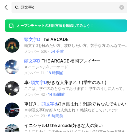
Search
search
OpenChats
area
search
or
Back
rese
messages
オープンチャットの利用方法を確認してみよう！
guide
頭文字D
The ARCADE
open
頭文字Dを極めたい方、攻略したい方、苦手な方 みんなで一緒に上手くなりましょ!! #頭文字D #アーケード #イニシャルD #イニD #ゲーセン #湾岸 #湾岸ミッドナイト
メンバー 536
54 分前
頭文字D
THE ARCADE 福岡プレイヤー
＃イニシャルDアーケード
メンバー 11
18 時間前
車･
頭文字D
好きな人集まれ！(学生のみ！)
ここは、学生のみとなっております！ 学生のうちに入って、そのまま大人になって居てもいいです！ 入ったのが学生であれば問題なしです！(高校卒業→大学4年間22歳までと致します！) 日本車、外国車関係なく好きな人来てくれると嬉しいです！ 湾岸ミッドナイトや頭文字D好きな人もOKです！ 車じゃないお話をしたい場合は、サブトークルームに入ってくれると助かります！ 今は少ないけど、10人目標(ライト)に 目指してるのでよかったら入ってください！ 主は中3です！ ～ルール～(長いけど読んでね) ･スタ連 ･暴言 ･下ネタ ･出会い厨 ･オフ会 ･初期アイコン ･即抜けは絶対やらないで下さい！ ノリでもやらせでもないです！ (理由がなければ再参加できません！) (理由があるなら言ってください！) ･質問抜け ･勝手に無断転載･無断保存 ･本名の苗字(下の名前はOK) ルールを守って楽しいオプにしよう！ それでは、オプで待ってるよ〜🎶 #くるま #車 #イニシャルd #頭文字D #日本車 #外国車 #新車 #中古車 #車好き #ドリフト #湾岸ミッドナイト #ライト #ライブトーク #学生 #楽しい #面白い #雑談
メンバー 42
14 時間前
車好き、
頭文字d
好き集まれ！雑談でもなんでもいいよ
車や頭文字Dが好きな人集まれ！ 雑談などしていいです
メンバー 29
5 時間前
イニシャルD the arcade好きな人の集い
こんにちわ！ このチャットはイニシャルDジアーケード好きな人大歓迎のチャットです！もちろん初心者も大歓迎です！ ルール 入ったら自己紹介よろしく 宣伝はしないで下さい チームの宣伝はok 即抜け厳禁 暴言等も吐かないで下さい 荒らすのもやめてください オプ以外の宣伝、暴言、喧嘩は１度目は注意しますが２度目は強制しますメンバーの好きな車種やお勧めの車種を悪く言うのは許しません、１回目は注意ですが２回目は強制します もしよければ是非入ってみてはどうでしょうか！ #頭文字d #イニシャルDジアーケード#車#ドリフト#イニシャルD #イニD