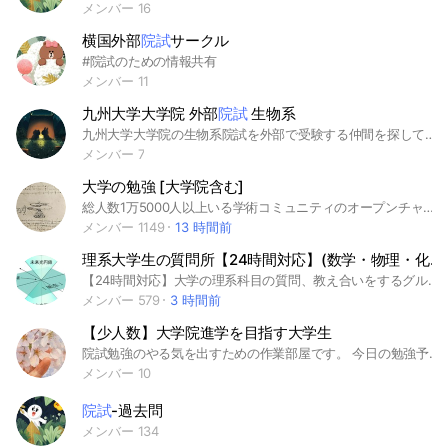
メンバー 16
横国外部
院試
サークル
#院試のための情報共有
メンバー 11
九州大学大学院 外部
院試
生物系
九州大学大学院の生物系院試を外部で受験する仲間を探しております。
メンバー 7
大学の勉強 [大学院含む]
総人数1万5000人以上いる学術コミュニティのオープンチャット支部です。 大学、大学院の勉強を、学生、社会人が教えます。 文系理系を問いません。 雑談も自由です。発言内容も自由です。 「自由で開かれた学び」がコンセプトです。 高専・通信制大学の方も歓迎です。 <大学生・大学院・社会人メイン> 学問 勉強 院試 交流の場 情報共有雑談 お悩み相談 助け合い 教育 ＊社会人で大学生に勉強を教えてくれる方を歓迎します。 医学部 国立 私立 司法試験 教員免許 獣医 数学 物理 宇宙 素粒子 生物 化学 理工 商学部 法学部 理系 心理学部 理学部 薬学部 文学部 教育学部 医学科 工学部 経営学部 看護 農学部 情報学部 プログラミング 政治 経済 マクロ ミクロ 文学 芸術 哲学 MBA 大学院 就活 塾講師 研究者 修士 博士 TOEFL 編入 新入生 春から 国家試験 院試 勉強法 旧帝大 東京大 東大 京都大 京大 北海道大 北大 東北大 難関大 筑波大 神戸大 神大 横浜国立大 横国 名古屋大 名大 大阪大 阪大 早稲田 慶應義塾大 早慶 慶応 東京外国語大 東京工業大 東工大 一橋大 九州大 九大 千葉大 広島大 東京農工大 国際教養大 岡山大 金沢大 電気通信大 電通大 東京都立大 京都工芸繊維大 お茶の水女子大 ICU 中央大 東京理科大 上智大 上智 大阪府立大 名古屋工業大 名工大 熊本大 同志社 新潟大・ 静岡大 外大 埼玉大 岐阜大・三重大・東京学芸大・立教 マーチ 信州大 明治大 東京藝術大 明治 関西学院 関関同立 長崎大・青山学院 青学 立命館 群馬大 山形大 鹿児島大 東京海洋大 弘前大・山梨大・津田塾大 国立 岩手大・富山大・愛媛大・徳島大・山口大・都留文科大・立命館大 法政大 関西大・秋田大・福島大 芝浦工業大 南山 学習院 琉球大 成蹊大 明治学院 近畿大・日本大 駒澤大・東洋大 専修大・京都産業 日本女子 東京女子大 女子大 西南学院 神奈川大 京都産業大 福岡大 恋愛 天使 癒し 平和 友達 女子 男子 大人 子供 青春 夢 希望 感謝 ありがとう 笑顔 絆 真実 心 安心 目標 自己実現 学び直し 天才 IQ ちいかわ 可愛い 漫画 ゲーム アニメ 音楽
メンバー 1149
13 時間前
理系大学生の質問所【24時間対応】(数学・物理・化学・生物・地学 etc.)
【24時間対応】大学の理系科目の質問、教え合いをするグループです。 高校範囲の質問は禁止です。 夜は質問できないというオープンチャットが多いので昼夜関係なく質問できるグループを作りました。 #勉強 #大学 #大学生 #大学院生 #院試 #質問 #教え合い #理系 #数学 #化学 #生物 #物理 #大学物理 #地学 #情報 #24時間
メンバー 579
3 時間前
【少人数】大学院進学を目指す大学生
院試勉強のやる気を出すための作業部屋です。 今日の勉強予定を報告したり、集中できない時に励まし合ったりできればと思います。 勉強の合間のちょっとした雑談や悩み相談もOK！ 少人数でゆるくやっていきたいです！ 文理問わず、院進を目指す仲間を募集中です！ 宣伝目的はNGです。 #大学院 #大学院進学 #院試 #勉強 #大学生 #研究室 #外部受験 #内部進学 #作業報告 #雑談
メンバー 10
院試
-過去問
メンバー 134