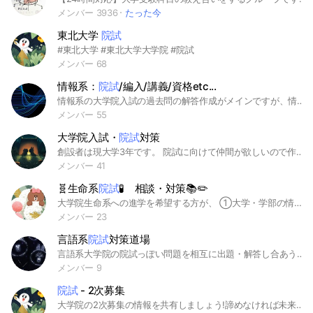
メンバー 3936
たった今
東北大学
院試
#東北大学 #東北大学大学院 #院試
メンバー 68
情報系：
院試
/編入/講義/資格etc...
情報系の大学院入試の過去問の解答作成がメインですが、情報系の編入試験や定期テスト、デジタル区分の公務員試験や各種IT系資格試験も大歓迎です！！ プロフィールの名前は利用目的別で以下の通りに設定して欲しいです！ ・院試や編入試験対策→進学希望先の名前 ・講義や定期テスト対策→履修科目の名前 ・公務員試験対策→受験希望先の名前 ・資格試験→受験予定の情報系資格の名前 ・エンジニア→専門分野の名前 ・アカデミック→専門分野の名前 ・見るだけがいい人→目的別の名前+(閲覧専用) ※ 匿名ですが、プライバシーの関係で不安な方は設定しなくても大丈夫です！ みんなで快適に使えるオプチャにしましょう！ #院試 #過去問 #解答 #情報系 #大学院 #大学 #高専 #公務員 #技術士 #情報系資格 #Computer Science #情報学部 #工学部 #IT系
メンバー 55
大学院入試・
院試
対策
創設者は現大学3年です。 院試に向けて仲間が欲しいので作りました。 化学系の院試対策一緒にやってくれる方募集です
メンバー 41
🧬生命系
院試
🧪 相談・対策📚✏️
大学院生命系への進学を希望する方が、 ①大学・学部の情報を共有したり、相談(意見を聞くこと)できる ②院試に向けて学習を進めやすくなる(院試を解いてわからないところを聞くなど勉強会も出来そうであれば) ことを満足できるようなオープンチャットを考えてます。 ※参加者、参加人数等でやること、出来ること、制限をかけることもあると思いますのでご了承ください。 ※できる限り参加者が希望することが満たされるオープンチャットがいいと思いますので、提案・意見がございましたらお願いします🙂(他の方の意見もありますので全てできないと思いますがご了承ください。)
メンバー 23
言語系
院試
対策道場
言語系大学院の院試っぽい問題を相互に出題・解答し合あうオープンチャットです。ルール的なものはNotesにあるのでご一読お願いいたします。 #言語学 #日本語学 #英語学 #大学院 #院試 #linguistics
メンバー 9
院試
- 2次募集
大学院の2次募集の情報を共有しましょう!諦めなければ未来は変えられます。 #大学院 #院試 #2次試験 #2次募集 #二次募集 #大学院入試 #２次募集 #２次試験