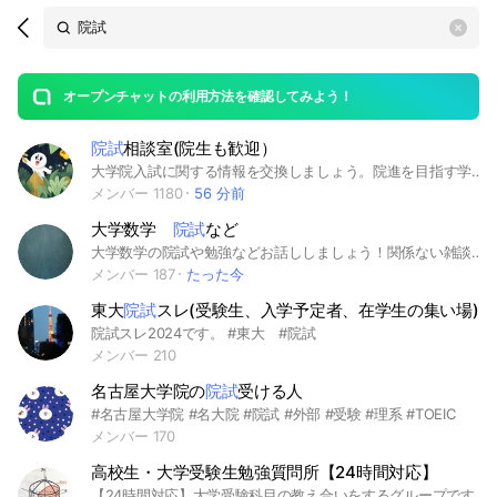
Search
search
OpenChats
area
search
or
Back
rese
messages
オープンチャットの利用方法を確認してみよう！
guide
院試
相談室(院生も歓迎）
open
大学院入試に関する情報を交換しましょう。院進を目指す学部生・社会人や、院試を終えて後輩にノウハウを伝えたい院生など誰でも参加歓迎です！ ※意図的に話題をそらしたり攻撃的な発言をする方にはご退出いただきます👮‍♂️ ルールを守っている限りは雑談やラフな相談もOKです！ #大学院 #院試 #勉強
メンバー 1180
56 分前
大学数学
院試
など
大学数学の院試や勉強などお話ししましょう！関係ない雑談も歓迎です！気軽にご参加ください！
メンバー 187
たった今
東大
院試
スレ(受験生、入学予定者、在学生の集い場)
院試スレ2024です。 #東大 #院試
メンバー 210
名古屋大学院の
院試
受ける人
#名古屋大学院 #名大院 #院試 #外部 #受験 #理系 #TOEIC
メンバー 170
高校生・大学受験生勉強質問所【24時間対応】
【24時間対応】大学受験科目の教え合いをするグループです。 夜は質問できないというオープンチャットが多いので昼夜関係なく質問できるグループを作りました。 #勉強 #大学受験 #高校生 #受験生 #質問 #教え合い #理系 #数学 #化学 #生物 #物理 #理科 #英語 #研究室 #院試 #就活 #受験 #24時間