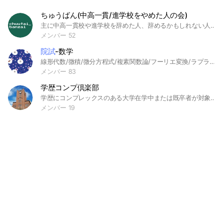
ちゅうばん(中高一貫/進学校をやめた人の会)
主に中高一貫校や進学校を辞めた人、辞めるかもしれない人、そういった話に興味がある人の集まるグループです。 様々な層の方が集まり、気軽に日々の雑談や相談ができる場にしたいと考えています。 無言入退室可能です。お気軽にどうぞ！ 入室後はノートのガイドラインを一読お願いします。 ※「ちゅうばん」は中退万歳の略ですが、管理人は中退万歳と思ったことはありません。 管理人は、中高一貫中退→高認取得→浪人→大学卒業 #中高一貫 #中学受験 #高校受験 #進学校 #高校中退 #中退 #留年 #高卒認定 #高認 #通信制 #定時制 #高認試験 #浪人生 #浪人 #多浪 #大学受験 #大学生 #院試 #編入 #就職 #就活 #専門学校 #不登校 #中学生 #高校生 #大学生 #社会人 #雑談 #相談 再作成日2022/02/21 作成日2022/02/09
メンバー 52
院試
-数学
線形代数/微積/微分方程式/複素関数論/フーリエ変換/ラプラス変換/確率統計での質問対応
メンバー 83
学歴コンプ倶楽部
学歴にコンプレックスのある大学在学中または既卒者が対象の部屋です。自由に語り合いましょう。 #大学受験#大学生#学部#院生#既卒#中退#高学歴#低学歴#センター試験#国立大学#私立大学#理系#文系#数学#物理#科学#理学部#医学部#工学部#文学部#社会学部#ドクター#マスター#日東駒専#日大#東洋#駒澤#専修#関関同立#旧帝大#宮廷#早稲田#慶應#上智#理科大#GMARCH#学習院#明治#青山学院#立教#中央#法政#関西#同志社#立命館#千葉大#外語大#神戸大#筑波大#埼玉大#ポスドク#修士#博士#院試#東大#京大#一橋#九大#北大#東北大#予備校#進学#進学校#御三家#模試#陰キャ#陽キャ#地底#駅弁
メンバー 19