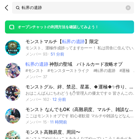
Search
search
OpenChats
area
search
or
Back
rese
messages
オープンチャットの利用方法を確認してみよう！
guide
モンストマルチ【
転界の遺跡
】限定
open
モンスト、運極作成捗ってますかーー！ 私は田舎に住んでいるため、天界の遺跡のマルチがなかなか集まりません😭😭 みんなで効率よく運極目指しましょう✨ 手伝ってくれる優しい方募集中です🙆‍♀️ #モンスト #転界の遺跡 #モンストマルチ #運極作成
メンバー 93
51 分前
転界の遺跡
神獣の聖域 バトルカード攻略オプ
#モンスト #モンスターストライク #転界の遺跡 #運極 #初心者 #破壊の星墓 #ゼーレ #チェルノボク #神獣の聖域
メンバー 37
モンストグル、絆、禁忌、星墓、🍀運極🍀✨作り、メダル集め、守護獣、天魔、初心者🔰、ガチ勢❤️‍🔥、大歓迎
おはこんばんにちわどうも✋管理人の優太です☺ 皆さんこのオプに、 入って下さると嬉しいです 【オプの活動内容】 ♯モンストマルチ、 ♯雑談(モンスト以外も可) ♯究極 ♯超絶 ♯爆絶 ♯轟絶 ♯超究極 ♯絆、 ♯運極作り、 ♯天魔の孤城試練の間、 ♯天満の孤城空中庭園、 ♯深淵、♯禁忌 ♯マラソン 、 ♯覇者or♯覇者シーズン ♯メダル集め ♯守護獣絆の欠片集め ♯秘海の冒険船 ♯未開の大地(常設) ♯未開の砂丘 ♯モンストの日 ♯破界の星墓 ♯転界の遺跡 初心者🔰から ガチ勢❤️‍🔥まで 大歓迎です(>ᴗ<) 楽しくマルチしましょ(o>ω<o) あっ|ﾟДﾟ))) サブルームも有ります(˶' ᵕ ' ˶) 【オプ内でのルール】 ・もしもどうしても、 勝てないクエがある際 マルチをする場合には 手伝って貰う人は最低限のギミックや キャラの性能を理解して下さると 手伝う側としては助かります。 モンストメイントークルームでの モンスト以外の会話、話題に花が咲く様ならスレッド又はサブトークルームを ご活用下さい なので日常会話はOKです ・クエストは人を集めて 貼ってください(⋆ᴗ͈ˬᴗ͈)” ・即抜け禁止です ・挨拶しましょう ・皆様が不快になる 言動画像動画を送信することは 禁止です ・出会い系行為はNGです ・別オプの勧誘は禁止です ・2回管理人・副官から注意を受けた方は強制退会となりますのでご理解下さい 前置きが長くなりましたが全員がルールを守って楽しい オプ生活を😌🙏🏻💭
メンバー 162
12 分前
モンスト なんでもOK（高難易度、マルチ、雑談など）
ここはモンストオプです 初心者歓迎 マルチや雑談などなんでもOKです もちろん別ゲーの話もOKです ゲームの話じゃなくてもOKです #モンスト #モンスターストライク #モンストコラボ #高難易度 #天魔の孤城 #破界の星墓 #アムマラ #インマラ #アキマラ #コルマラ #転界の遺跡 #禁忌の獄 #禁忌の獄 〜深淵〜 #絶級トーナメント #未開の大地 #未開の砂丘 #覇者の塔 #追憶の書庫 #ノーマルクエスト #英雄の神殿 #守護獣 #閃きの遊技場 #歴戦の跡地 #神獣の聖域 #訓練場 #轟絶 #黎絶 #コラボ #周回 #雑談 #阿頼マラ #不可マラ #那由マラ #無量マラ #天魔EX、 #守護、絆のカケラ #ランク、ランク上げ #オーブ、無課金、課金 #運極 #超究極、追加超究極 #絆 #初心者、中級者、上級者 #初心者歓迎 #お助け #ラキモン キャリー キャラ貸し マサムネエルリンネ DNA
メンバー 15
11 時間前
モンスト高難易度、周回〜
モンストでやりたいことをみんなでやっていこう！モチベあるけどやる人がいないって方におすすめのオプチャです！高難易度も周回系もやっていくつもりなので初心者もガチ勢も大歓迎。 即抜けする人は通報するので、する可能性がある方は入らないで大丈夫です。最後に1言 楽しもう！ #モンスト#天魔の孤城#禁忌の獄#破界の星墓#メダル稼ぎ#神殿#運極#雑談#アムマラ#インマラ#アキマラ#コルマラ#不可マラ#絆#お助け#神獣の聖域#転界の遺跡#黎絶