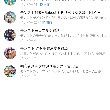
メンバー 14
10 分前
モンスト168〜Rebootするリベリタス騎士団🪶〜
モンストがメインですが、モンスト以外の雑談など、基本的に自由にやってます！ 誰が何時ごろに活動しているかなどノートに記入しているので、まずは誘うところからやってみてください！ 自分から行動できないとメンバーはあなたが何をしたいのかわからないので積極的に！ 優しい人ばかりなので安心してください！ 最低限のマナーを守ってみんなで楽しく遊びましょう！ 気になった方は申請してください！ #モンスト #自由 #絆 #マルチ #原生の神殿 #天魔の孤城 #破壊の星墓 #黎絶 #運極作成 #転界の遺跡 #EX周回
メンバー 26
1 時間前
モンスト毎日マルチ雑談
モンストのモチベが高い方大歓迎！ここでは全員でモンストについての話をしたり、一緒にマルチをしたりなどをやっていくつもりです‼️どんどん人数を増やして仲良くやっていきたいので即抜けや荒らしなどをする方は遠慮します。最近始めた初心者🔰も高難易度をガツガツやってるガチ勢💪も全員入ってきてください。乞食目的で入ってくるのはやめてください(酷い場合は強制退会とします) 1人1人個性を出してもらいたいので、初期アイコンは出来る限りやめてください。 #モンスト#天魔の孤城#禁忌の獄#破界の星墓#メダル稼ぎ#神殿#運極#雑談#アムマラ#インマラ#アキマラ#コルマラ#不可マラ#絆#お助け#神獣の聖域#転界の遺跡#黎絶
メンバー 4
モンスト 絆🍀高難易度🍀雑談
ご覧いただきありがとうございます！ このオプは絆、高難易度、雑談と幅広い活動をするオプです！ 初心者から上級者まで大歓迎ですので、クリアできないクエがありましたら協力を仰いだりみんなで仲良くワイワイ楽しくモンストをプレイしましょう！ ※暴言や失礼な態度はやめましょう #モンスターストライク #モンスト #高難易度 #マルチ #天魔の孤城 #破壊の星墓 #禁忌の獄 #EXマラソン #転界の遺跡 #アムマラ #イムマラ #コルマラ #轟絶 #黎絶 #運極 #ガチャ限 #EX運極
メンバー 2
初心者さん大歓迎🔰モンスト集会場
モンストのオープンチャット入りたいけど、どこも人が多くて怖いな……なんて方いらっしゃるかと思われます。 ここのグループは出来たてほやほや！人数が少ないです！本当に…入りやすいグループだと思います！ タイトルにもありますが初心者さま大大大歓迎でございます✨️✨️✨️ コラボクエ等のイベクエの周回も募集OK‼️ 雑談なんかもご自由に〜〜〜〜 #モンスターストライク #モンスト #転界の遺跡 #破界の星墓 #天魔の孤城 #未開の砂丘
メンバー 2