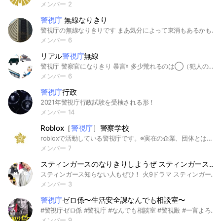
メンバー 2
警視庁
無線なりきり
警視庁の無線なりきりです まあ気分によって東消もあるかも？ ルールは基本的に荒らし、即抜け、下ネタ、暴言は無し 警視庁の無線のだけでおねしゃす #無線 #なりきり #警視庁 #無線なりきり #警察
メンバー 6
リアル
警視庁
無線
警視庁 警察官になりきり 暴言☓ 多少荒れるのは◯（犯人の自白や現場だけ） 下ネタ☓
メンバー 6
警視庁
行政
2021年警視庁行政試験を受検される形！
メンバー 14
Roblox［
警視庁
］警察学校
robloxで活動している警視庁です。※実在の企業、団体とは関係ありません
メンバー 7
スティンガースのなりきりしようぜ スティンガース
警
スティンガース知らない人もぜひ！ 火9ドラマ スティンガース警視庁おとり捜査検証室のなりきり部屋~♪ (スティンガース知らない人には説明もできるのでご安心を✨) ☆ルール ❌キャラ被りなし ❌喧嘩、過激な恋愛 ❌荒らし ❌オリキャラ ️⭕️一人一役まで （犯人役とかそういうのなら何役でもいいですよ） ️⭕️雑談 ️ 主は 小山内誠 役でーす！ 役表 二階堂 ｼﾂﾁｮｳ🈵 森園 ｻﾝ🈵 乾 ｻﾝ🈳 関口 ｻﾝ🈳 水上 ｻﾝ🈳 小山内 ｸﾝ🈵 ほかの警察 🈳何人でも！ 犯人など 🈳何人でも！ などなど！！ #警視庁 #スティンガース #スティンガース警視庁おとり捜査検証室 #ドラマ #ドラマなりきり #なりきり #雑談 #警察 #警察ごっこ
メンバー 3
警視庁
ゼロ係〜生活安全課なんでも相談室〜
#警視庁ゼロ係 #警視庁 #なんでも相談室 #警視殿 #一言よろしいでしょうか
メンバー 9