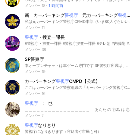
メンバー 18
1 時間前
新 カーパーキング
警視庁
元カーパーキング
警視庁
C
私は元カーパーキング警視庁CPMD本部（いま80人ぐらいいるやつ）の元本部長です。今から何ヶ月か前私はLINEのアカウントが消え、カーパーキング警視庁CPMD本部から一度退出していました。そこで仮の本部長になったのが 「CPMD〆藤永警視総監」です。そして最近私はLINEのアカウントを新しく作り入ったものの入って早々に藤永に消されてしまいました。その後なんとか入るもののまた藤永に消され、他の副感を持っている人も消されてしまいました。そこで新しくカーパーキング警視庁本部を作ろうと決心したのです。約3年間積み上げできたものを見捨てるのは心苦しいですが、これ以上どうにもできないと思い新しく作ることにしました。 できれば今藤永が仕切ってるカーパーキング警視庁CPMD本部を取り戻したいです。皆様のご協力をお待ちしています。また人数を集めてどうにかあのオープンチャットを取り戻したいです。皆様のご入隊心よりお待ちしております。‼︎‼︎
メンバー 11
警視庁
・捜査一課長
#警視庁・捜査一課長 #警視庁捜査一課長 #テレ朝 #内藤剛 #ビビ
メンバー 38
SP警察庁
本オープンチャットは車ゲーム専門です SP警視庁所属は、どうぞお入りください。 ※必ずカーパーキング名で入ってください
メンバー 19
カーパーキング
警視庁
CMPD【公式】
ここはカーパーキング警察組織の「カーパーキング警視庁CMPD（Carparking Metropolitan police Department）」 の公式LINEオープンチャットです！ カーパーキング警視庁CMPDは2022年7月に設立し、翌年末に解散しましたが、2年の時を経て、復活することにしました！ 通常業務はパトロール、荒らし取締、チーター取締となっています。 カーパーキング内で害悪行為にあったときの相談も対応しています！ 新規警察官になりたいという人はまず採用試験会場に参加してね！ 参加後採用試験を受けてもらい、正式に採用するか決めます。 ※あくまでゲーム内の警察です。現実で起こったことは対応しかねます。
メンバー 16
警視庁
: 也
＿＿＿＿＿＿＿＿＿＿＿＿＿＿＿＿＿ あんた の 行為 は 息子さん の ため でも 、 逆恨み ですら ない ！！ 独り よがり で 、 何 の 意味 も 持たない 、 人の命 を 弄んだ ただの 憂さ 晴らしだ ！！ ＿＿＿＿＿＿＿＿＿＿＿＿＿＿＿＿＿ 映画 が 始まッた ので 改めて 映画を 見返した の ですが ・・ 警察陣 が カッコよ過ぎる という事 で 警察 と 関係者 のみ の 也 ヲ 作ろう と 思い ・・ ！！ 可能伽羅 ↳ ・ 目暮十三 サマ ・ 白鳥任三郎 サマ ・ 高木渉 サマ ・ 佐藤美和子 サマ 〆 ・ 千葉和伸 サマ ・ 三池苗子 サマ ・ 宮本由美 サマ 〆 ・ 黒田兵衛 サマ ・ 松本清長 サマ ・ 中森銀三 サマ ・ 降谷零 サマ 〆 ・ 風見裕也 サマ ・ 諸伏景光 サマ ・ 伊達航 サマ ・ 松田陣平 サマ 〆 ・ 萩原研二 サマ 〆 ・ 服部平蔵 サマ ・ 遠山銀司郎 サマ ・ 大滝悟郞 サマ ・ 綾小路文麿 サマ ・ 横溝参悟 サマ ・ 横溝重悟 サマ ・ 萩原千速 サマ 〆 ・ 大和敢助 サマ ・ 諸伏高明 サマ 〆 ・ 上原由衣 サマ ・ 山村ミサオ サマ そして 上記 に 加え ・ 江戸川コナン ( 工藤新一 ) サマ ・ 毛利蘭 サマ 〆 ・ 毛利小五郎 サマ ・ 服部平次 サマ ・ 遠山和葉 サマ ・ 小林先生 ・ 羽田秀吉 サマ 〆 ・ 世良真純 サマ 〆 ・ 赤井秀一 サマ ヲ 可能と します ！！ 気になッた 方は 是非 お入り下さい ッ ！！ 引ッ掛け ＃警視庁 ＃刑事 ＃名探偵コナン
メンバー 7
警視庁
なりきり
警視庁になりきります（容疑者や市民も可）