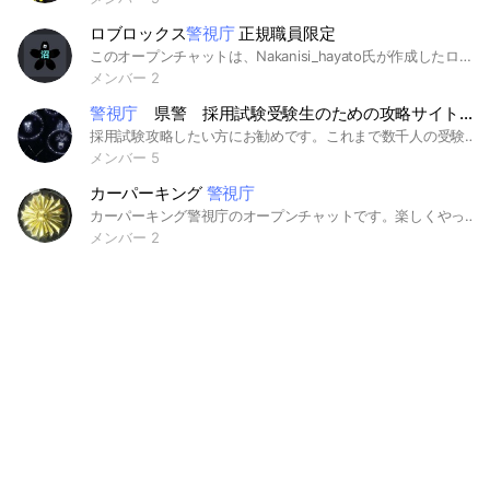
ロブロックス
警視庁
正規職員限定
このオープンチャットは、Nakanisi_hayato氏が作成したロブロックス警視庁というグループです。ここでは、正規職員・幹部などが参加できるオープンチャットです。
メンバー 2
警視庁
県警 採用試験受験生のための攻略サイト 特に
採用試験攻略したい方にお勧めです。これまで数千人の受験生（高校、大学、公務員）に勉強を教えてきた実績あり。特に公安職試験には強い。様々なイベントも案内します。是非受講してください。 #警視庁 #採用試験 #勉強方法 #教養試験 #論文 #面接
メンバー 5
カーパーキング
警視庁
カーパーキング警視庁のオープンチャットです。楽しくやっていきましょう。
メンバー 2