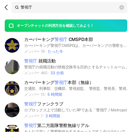
Search
search
OpenChats
area
search
or
Back
rese
messages
オープンチャットの利用方法を確認してみよう！
guide
カーパーキング
警視庁
CMSPD本部
open
カーパーキング警視庁CMSPDは、カーパーキングの警察をやってる方なら誰でも入って大丈夫です。最近カーパーで警察を始めた人でも気軽にお入りください。皆様のご入隊を心からお待ちしております。 無線もやっていいです！
メンバー 78
たった今
警視庁
就職活動
警視庁の就職活動の情報交換等を目的とするチャットルームです。 ※警視庁本部が公式に作成したチャットルームではありません。
メンバー 460
33 分前
カーパーキング
警視庁
本部（無線）
交通部、刑事部、交機部、警視総監、 警視監、警視長、警視正、警視、警 部、警部補、巡査部長及び巡査 NEXCO（ネクスコ西日本、中日本、東日本）
メンバー 13
5 時間前
警視庁
ファンクラブ
ロブロックス上で活動していたRPである「警視庁 / Metropolitan Police Department」の非公式オープンチャットです なりきりオープンチャットではありません 即抜け歓迎 #roblox#RP
メンバー 7
3 時間前
警視庁
第二方面隊警察無線リアル
みんなで楽しく警察無線をするチャットです！今は少ないですが皆さんが入ってくれればもっと楽しくなると思うのでよろしくお願いします、！( . .)"‬ #警察無線#警察#無線#リアル#警視庁