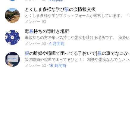
とくしま多様な学び
親
の会情報交換
とくしま多様な学びプラットフォームが運営しています。 「不登校の親の会」「多様な学びの場」「居場所」「不登校に関する講演会」「相談窓口」などなどの情報交換の場を目指しています。情報提供も大歓迎です。 #徳島 #徳島県 #不登校 #行き渋り #五月雨登校 #フリースクール #オルタナティブスクール #フリースペース #放課後等デイサービス #心療内科 #精神科 #発達障害 #引きこもり #特別支援 #インクルーシブ #小学生 #中学生 #高校生 #高校受験 #通信制高校 #官民連携 #教育委員会 #教育支援センター
メンバー 90
毒
親
持ちの毒吐き場所
毒親持ちの方の辛い気持ちや愚痴を吐ける場所です。 我慢せずに皆で吐き出し、助け合い出来ればと思います。 皆さんで励まし合いましょ!! #毒親 #毒親持ち
メンバー 50
4 時間前
親
の離婚や喧嘩で困ってる子おいで[
親
の事でなにか困ってる方もok]
親の離婚や喧嘩で困ってるひと！！ 相談や愚痴なんでもいいです🙆🏼‍♀️ すごくいいひとたちしか居ないので 是非入ってください🎶 ひとりで抱え込まず誰かに話して みましょ！！！！🫠
メンバー 50
16 時間前