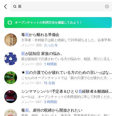
Search
search
OpenChats
area
search
or
Back
rese
messages
オープンチャットの利用方法を確認してみよう！
guide
毒
親
から離れる準備会
open
主宰者・木村綾子は親と絶縁して20年経ちました。以来平和に暮らしています。親と離れるにあたってどんなステップを踏んだかなど、質問に答えたいと思います。第一回は7/24 19時から21時に開催しました。 親と離れたいのに離れられないで苦しんでいる人に、なにかヒントを持ち帰ってもらえるような場にしたいです。 #毒親 #アダルトチルドレン #AC
メンバー 398
たった今
親
が認知症 家族の悩み。
親が認知症で介護されている方の悩みや、相談、周りに言えない悩み、辛さを みなさまで共有出来たら良いなぁと思います。 ⚠️荒らし、傷付ける言葉は禁止です。 ※ご入室後、ノートに荒らしに関する対応を記載しております。 1度お読みになってから発言をお願いいたします。 出来れば読んだらリアクションお願いいたします。
メンバー 293
1 時間前
★
親
の介護で心が疲れている方のための言いっぱなし聞きっぱなしグループ
こちらのオープンチャットでは「親の介護で心が疲れた方」が、普段は人に言えないような悩みや愚痴などのマイナス感情、嬉しかったこと、変化してきたこと、自慢したいなどのプラス感情など、何でも投稿する事が出来ます。 介護で1人頑張っていたり、つらさやしんどさなどのマイナス感情を貯めておくと、もっともっと心がつらくなってしまいます。 このオープンチャットグループにて、心の中で一人悩んでいる事を吐き出して、ストレスを溜め込みすぎないためのツールとして使ってみてください。 初めて参加する方は【初めての方は最初にお読みください】に必ず目を通してからご利用ください。 #介護 #辛い #疲れた #しんどい #老老介護 #介護うつ #認知症
メンバー 551
15 分前
シンママシンパパ予定者＆ひとり
親
経験者＆離婚経験者の雑談（子供が成人済み＆子供なしもOK）
ルールは、オープンチャットの利用規約に準じて利用ください。 シンママ【母子家庭シングルマザー】シンパパ【父子家庭シングルファザー】離婚経験者、ひとり親予定者の交流の場です。 ※宣伝目的や他のお部屋に誘導する行為、募集タイトルに該当しない方の入室は固くお断りします。 ※一人親経験者とは再婚せず【離婚、未婚、死別】が原因で父母にあたる【養子縁組みを除く】親権者又は監護権者が子が未成年から成人にかけて同居で子育てした経験や、現在再婚等した方でも過去に【離婚、未婚、死別】が原因で一人親になり、父母にあたる【養子縁組みを除く】親権者や監護権者が未成年の子を同居で子育てした経験がある方です。 又、強制退会処分や管理についての異議や疑問,送信取消も強制退会の対象です
メンバー 547
3 時間前
毒
親
、虐待の呪縛から開放されたい
毒親、虐待、ネグレクト、過干渉、愛着形成不全など、親に人生狂わされてきた呪縛から開放されたい。また、そのせいで病気になってしまった。親が出てくる悪夢を見てしまうなど 話しながら少しづつ解放していきませんか？ 自分の人生は自分のもの。親のものでは無い だから自分の人生を歩むため、認知の歪みを治すための一助になりながら支え会えたら嬉しいです #毒親 #虐待 #ネグレクト #過干渉 #愛着形成不全 #親 #呪縛 #うつ病 #双極性障害 #悪夢 #開放 #人生