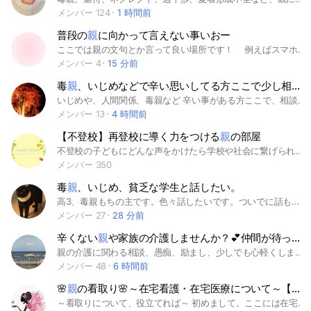
メンバー 124
1 時間前
普段の
親
に向かって言えない事いおー
ここでは親の文句とか言って良い場所です！ 例えばスマホの制限とか、勉強の事とか 暴言言うときは○を使ってね！ 荒らしはﾀﾞﾒ、人のトークに反対もﾀﾞﾒ、共感OK
メンバー 4
15 分前
毒
親
、いじめなどで辛い思いしてる方ここで少し相談してみてはいかがですか？
いじめや、人間関係、毒親など 辛い事がある方ここで、相談してきて 少し心を休めませんか？ ここは、貴方の居場所であり休憩所です。なんでも相談してください ここの人達はあなたの味方です。 貴方に酷い事をする人はいません 雑談，相談なんでもOKです。 無理に相談しなくても 心を休めて、休憩しても大丈夫です。 みんなに相談しにくい、重い話の場合でもノートなどに書いても構いません なんでも相談して心を休めてください 荒らしの人は来ないでください 入ったら大事なノートを見てノートに自己紹介を描いてください #いじめ #毒親 #人間関係 #相談オプ
メンバー 13
4 時間前
【不登校】再登校に導く力をつける
親
の部屋
不登校の子どもにどんな声をかけたら学校や社会に繋げられるのか、親が落ち込んだ時に前きになるためにはどうしたら良いのか、一緒に考えるルームです。ただ好きなことをさせて待つことに疑問を感じている方、自分を変えることで子どもが変わるのではないかと感じている方にぴったりです。国立大学教授の「あわっち」がプロデュース、子供を再登校させた経験のある複数の親御さんのご協力のもと、経験や克服のヒントをお伝します。
メンバー 350
毒
親
、いじめ、貧乏な学生と話したい。
高3、毒親もちの主です。色々話したいです。ついでに話も聞いてもらいたいです。正直雑談もしたいです。 一度抜けた人もいつでも入って抜けて下さい。
メンバー 27
28 分前
辛くない
親
や家族の介護しませんか？💕仲間が待ってます🎵 byこころ✨
親の介護に関わる相談、愚痴、励まし、少しでも心軽くしませんか？気の良い仲間が待ってまーす✋🎵気楽にお入りください💓💓💟無言即抜けは寂しいからしないでね✨また、承認時の名称変更は、入室後一週間経ってから一声かけてお願い致します😀混乱を避ける為にもご協力お願い致します✋
メンバー 48
6 時間前
🌸
親
の看取り🌸～在宅看護・在宅医療について～【本館】
～看取りについて、役立てれば～ 初めまして。ここには在宅で親を看取った方や、病院やホスピスで看取った方など色々な方がいます。 まさにいま介護の真っ只中のかたもいらっしゃいます。 訪問看護や福祉用具専門相談員、ケアマネさん等色々な方のお世話になりました。 誰しも初めての親の介護です。辛い事もあります。誰かに聞いて欲しい、どうしたらいいか分からない等あると思います。1人で抱え込まずに吐き出して下さい( ⁎ᵕᴗᵕ⁎ )❤︎ 今介護されている方はみんな同じ気持ちです☆ 入室の際、自己紹介をノートに書いて頂けると助かります(人 •͈ᴗ•͈) #看取り#訪問介護#訪問看護#訪問医#居宅介護支援#介護福祉#訪問入浴#胃瘻#痰吸引#家族が出来る医療行為#緩和ケア#1人で抱えないで#みんな一緒だよ