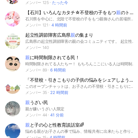
メンバー 125
たった今
【石川】いろんなカタチ☆不登校の子をもつ
親
のトークルーム
石川県を中心に、北陸で不登校の子をもつ親御さんの居場所です。子どもの不登校経験をもつママが運営♪質問大歓迎♡先輩ママの経験談、参考情報も発信！ ♯不登校 ♯親の会 ♯フリースクール ♯小学生 ♯中学生 ♯高校生 ♯思春期 ♯石川 ♯富山 ♯福井 ♯いろんなカタチ ♯居場所 ♯子育て ♯悩み ♯情報 ♯学び ♯いろんなカタチ ♯ママが元気に ♯中町秀美 ♯石垣恵美
メンバー 121
4 時間前
起立性調節障害広島県
親
の集まり
広島県の起立性調節障害の親の会コミュニティです。 起立性調節障害を発症もしくは、疑いがある子供さんがいらっしゃる現在、広島県内在住の方限定のコミュとなります。 県内の身近で同じ悩みを持つ親だから出来る学校の話や病院など、いろんなお話の場所として活用中。 病気になり、戸惑うことはたくさんあります。 情報交換しながら、 お互い今を乗り越えていきましょう #起立性調節障害#広島県 #起立性調節障害広島#OD
メンバー 140
親
に時間制限されてる民！
時間制限されてる人たちー！ もちろんここにいる人は時間制限されてるつもりなので、通知もうるさくないと思います！ 自由にゆったり話しましょ！ 年齢、性別関係なし！ 名前の最後に制限されてる時間書いてくださると嬉しいです！ 例…あいうえお1時間 #時間制限 #時間 #制限 #スマホ #親
メンバー 89
6 時間前
「不登校・引きこもりの子供の悩みをシェアしよう」不登校・引きこもりから社会での活躍を目指す
このオープンチャットは、お子さんの不登校・引きこもりに悩む家族のフリートークの場です。似た境遇の方とお話ししたり、悩みをシェアすることで、気持ちが楽になればいいなと思っています。 ぜひ、ここで悩みを話してみてください。 また情報シェアも大歓迎です。 運営は、新大阪で、不登校・引きこもり支援をしているFun Step School（合同会社IPEL）です。 https://ipel.co.jp 私達、不登校・引きこもり支援のサポーターもチャットでお話しさせていただきます。 #不登校 #不登校の親 #引きこもり #引きこもりの家族
メンバー 35
22 時間前
親
うざい民
親が嫌いうざい人限定
メンバー 44
41 分前
親
と子の心と性教育談話室🌈
悩める親がお子さんの事で悩み、情報共有に出来たらと作りました🎶
メンバー 15
4 時間前