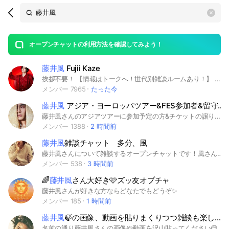
Search
search
OpenChats
area
search
or
Back
rese
messages
オープンチャットの利用方法を確認してみよう！
guide
藤井風
Fujii Kaze
open
挨拶不要！ 【情報はトークへ！世代別雑談ルームあり！】 最新情報,貴重な情報,映像,画像をどこよりも早く! ⚠入室後、必ずノートにあるルールと雑談部屋を見てから始めてください！ 藤井風
メンバー 7965
たった今
藤井風
アジア・ヨーロッパツアー&FES参加者&留守番組で日本人の参戦に賛成の人
藤井風さんのアジアツアーに参加予定の方&チケットの譲り先を探してる方&チケットはまだ手に入れてないが参加希望の方&留守番組だけど日本人の参戦に肯定的👍であたたかく見守り隊人、今後の風さんの海外ツアー参戦のために把握しておきたい方のチャットです。ひとりぼっちの参戦で初めてで不安な方、ここで情報交換しながら、あわよくば会場で会いましょう♪自己紹介も必ずお願いします！
メンバー 1388
2 時間前
藤井風
雑談チャット 多分、風
藤井風さんについて雑談するオープンチャットです！風さん関係ない話もしてます😊ゆるく楽しんでください😉
メンバー 538
3 時間前
🌈
藤井風
さん大好き🩷ズッ友オプチャ
藤井風さんが好きな方ならどなたでもどうぞ✨
メンバー 185
1 時間前
藤井風
🍃の画像、動画を貼りまくりつつ雑談も楽しめる平和なお部屋🍃🍃🍃
名前の通り藤井風さんの画像や動画を沢山貼ってください😊雑談もみなさんで楽しめたら嬉しいです🎶