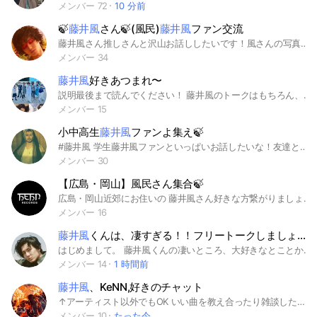
メンバー 72
10 分前
🍃
藤井風
さん🍃(風民)
藤井風
ファン交流
藤井風さん推しさんと沢山お話ししたいです！風さんの写真や情報共有沢山しましょ！
メンバー 34
藤井風
好きあつまれ〜
説明最後まで読んでください！ 藤井風のトークはもちろん、 その他の雑談などもOK 身近に話せる人がいないけど、 語りたい、そんな人集まれ〜！笑 ここのオプチャは話すのが大好きな人達があつまってます！ ので、話すのが大好きな人来てくれたら嬉しいです！ それと、トプ画と名前で認証するか、しないかを判断します！ トプ画は風くんの写真や自分の写真などなら大丈夫で、名前の方はみんなが呼びやすい名前がいいです！ 例「ゆうた」「かぜ」など、 最後まで読んでもらってありがとうございましす！🙇
メンバー 15
小中高生
藤井風
ファンよ集え🍃
#藤井風 学生藤井風ファンといっぱいお話したいな！友達と話すノリでめっちゃ話します!よろしくお願いします_(._.)_
メンバー 30
【広島・岡山】風民さん集合🍃
広島・岡山近郊にお住いの 藤井風さん好きな方繋がりましょう🫶 #藤井風#fujiikaze#広島#岡山
メンバー 16
藤井風
くんは、凄すぎる！！フリートークしましょう！
はじめまして。 藤井風くんの凄いところ、大好きなとことか、話しませんか？ こちら、書きたい時に、いつでもどうぞ！ 通知はオフにしてくださいね。フリートーク、スタンプもどうぞ！
メンバー 14
1 時間前
藤井風
、KeNN,好きのチャット
↑アーティスト以外でもOK いい曲を教え合ったり雑談したりしましょう 音楽は神！！ 拡散希望 即抜け、荒らし以外なら自由だよー！ vaundy 藤井風 マカロニえんぴつ ゲスの極み乙女 羊文学 indigo la end きのこ帝国 ねごと aimer 星野源 creepynuts millennium parade King Gnu 宇多田ヒカル perfume Friday Night Plans KANAーBOON 3House くるり 山下達郎 吉田拓郎 ジェニーハイ ichikoro ichika nito アーティスト マニアック 音楽
メンバー 10
たった今