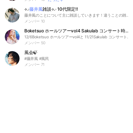
⟡.·
藤井風
雑談⟡.· 10代限定‼️
藤井風のことについて主に雑談していきます！違うことの雑談についてはしても大丈夫ですが、他の人のことも考えながらお話しましょう(´˘`＊)年齢は10代限定‼️荒らしや批判的な方は即削除いたします。なるべく呼びやすい名前にしてね！
メンバー 10
Boketsuo ホールツアーvol4 Sakulab コンサート時々
12/6Boketsuo ホールツアーvol4と 11/21Sakulab コンサート時々藤井風 in Kobeの情報交換のオプチャです！ こちらはLIVEに参加した方専用のオプチャです。LIVEに参加なさっていない方はご退室をお願いします 桜子さんを応援する方、大好きな方、楽しみたい方、 そして、nabukoさんのことも応援してるぅ！の方も！どうぞご参加くださいね！ イベント後の写真や動画の交換にもお使いくださいませ❣️皆さんの愛で成功間違いなしです 😊
メンバー 50
風会🍃
#藤井風 #風民
メンバー 71