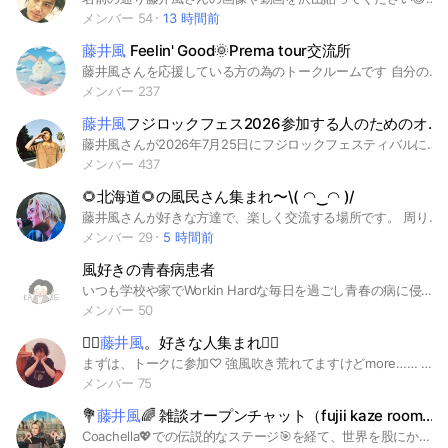
メンバー 54
13 時間前
藤井風
Feelin' Good🌞Prema tour交流所
藤井風さんを応援している方の為のトークルームです 自分の住んでいる所に風民さんが居なくて寂しい😞 風くんファンの方と気持ちを共有したい🥰 等、風くんファンの方なら誰でもご参加頂けます😉 一緒に雑談も兼ねて応援しませんか😄 また、2026年に開催するPrema Tour、FUJI ROCK2026の交流をします🍃 ライブへ行く方や行きたいと考えている方、ぼっち参加で心配の方等もぜひこちらで交流しましょう😊 #藤井風 #fujiikaze #Prema #フジロック #FUJI ROCK
メンバー 237
藤井風
フジロックフェス2026参加する人のためのオプチャ！！
藤井風さんが2026年7月25日にフジロックフェスティバルに初出演されます。行く予定の人、宿泊先が決まってない人、または手放したい人、初めてでわからない不安な人、一緒に行動してくれる仲間を募集したい人、過去に行ったことがある人、フジロック経験者さんのアドバイスなどなど、皆さんで助け合い精神でオプチャのやり取りしてください！HEHN精神はお忘れなく！ ※傷つける発言や荒らし等があった際は強制退会をさせていただく場合がありますのでご了承ください。
メンバー 437
🌻北海道🌻の風民さん集まれ〜\( ◠‿◠ )/
藤井風さんが好きな方達で、楽しく交流する場所です。 周りに風さんファンがいないので、同じ風さんファンの方達と楽しく繋がりたい^ - ^ そんな方も多いはず、、、。 皆さんで風さんの優しさいっぱい広がる場所にしましょう。
メンバー 29
5 時間前
風好きの青春病患者
いつも学校や家でWorkin Hardな毎日を過ごし青春の病に侵されながら旅路を歩んでいる学生の皆さん... もしよかったらこのオプに入ってみませんか？？ ここは風さんが好きな学生専用のオプチャです。 調子のっちゃっていいくらい素敵な風さんに関する話はもちろん、何なんwと笑ってしまうような雑談もしていきながら とっても楽しい時間を過ごせます。 入るのも話すのも最初は緊張するかもしれないけど、やば。と驚いてしまうくらいみんながあなたを歓迎します！ 風よ、さすがに天才すきないか？damn！！と頭を抱えていたり、 いつの日かすべてが可愛く思えると葛藤を続けていたり... そう、みんな入れ物がぱっと見違うだけで似たもの同士が集っています。 優しさに溢れていてきらりと光る個性を持った人ばかりです。 だから毎日愛しきまつりが行われているかのように楽しく、そして時には明日なんか来ると思わずに本音でも会話できるのです。 最終的にはもうええわという量の疲れを抱えた日や 理由も特にない罪の香りを感じてしまった日にも 全て忘れて帰ろうと思ってもらえるgraceな場所になることでしょう... あなたのカラカラな心にもお恵みを与えてくれるガーデンとなること間違いなしでしょう ここまで読んでくれたあなた、 今更さよならべいべと告げるなんてまじへでもねーよ これ以上説明してもキリがないから このオプとこのままオサラバするくらいなら入ってみてください^^それでは、 #高校生 #中学生 #風さん好き #青春病患者 #アオハル #古参新参大歓迎 #温かい #紅白 #好き花 #カゼタリアン #風民 #風好きファミリー #帰ろう #風よ #ガーデン #きらり #キリがないから #grace #さよならべいべ #死ぬのがいいわ #青春病 #それでは、 #旅路 #damn #調子のっちゃって #罪の香り #特にない #何なんw #花 #へでもねーよ #まつり #もうええわ #燃えよ #優しさ #やば。 #ロンリーラプソディ #Workin' Hard #藤井風
メンバー 50
❤️‍🔥
藤井風
。好きな人集まれ❤️‍🔥
まずは、トークに参加♡ 強風吹き荒れてますけどmore…… みんなでトーク楽しみましょ♡ ここのオプチャ めちゃくちゃ楽しいんですけどmore…… #Fujii kaze #藤井風 #ピアノ #HEHN #岡山県里庄 #HELP EVER HURT NEVER #｢常に助け決して傷つけない｣ #GBU #Got Bless Us
メンバー 75
💐
藤井風
🌈 雑談オープンチャット（fujii kaze room）
Coachella💖での伝説的なステージ🎯を経て、世界を股にかけ活躍する風さん☘️。あの圧倒的なパフォーマンスに心を射抜かれた人も多いはず。その興奮も冷めぬ中、ついに待望の2026年国内ツアーが決定しました！ 🍃☘️ 9月5日リリースのニューアルバム『Prema』。 今回のアルバムで、風さんの音楽に改めて心をつかまれたい人も多いはず…！ 新曲「It Ain't over」、「Forever Young」にじんわりしたり、歌詞にハッとしたり、風さんの世界に包まれながら語り合える場所があったらいいなと思って、このオープンチャットをつくりました🌿 🌟藤井風さんが大好きな人🫶、ちょっと気になってる人、たまたま名前を見て気になった人まで… ここはみんなで「藤井風って最高だよね〜！」ってゆるく語れるオープンチャットです🎹✨ ライブの感想、好きな曲、歌詞の解釈、「風さんのこの仕草が好き」みたいな沼トークまで、何でもOK！ 風さんを通じて、優しくて自由で、ちょっと不思議な雰囲気が好きな人たちがつながれたら嬉しいなって思ってます🌿 📝参加したらまずはノートの方に簡単に自己紹介してくれると嬉しいです！ （名前／好きな曲／風さん歴 など何でも◎） もちろん、見る専・聞き専でも大歓迎です！無理せずゆる〜く楽しんでいきましょう☺️ みんなで楽しく、平和に、藤井風愛を深めていきましょう〜！風民の輪、広げよう💫 2025年5月 オープンチャット設立💒 ⸻ 🔖ハッシュタグ #藤井風 #藤井風好きな人と繋がりたい #藤井風ファン #藤井風オープンチャット #藤井風好き集まれ #藤井風語りたい #藤井風雑談部屋 #風さんファンと話したい #藤井風ファントーク #藤井風友達募集 #藤井風ライブ #藤井風ツアー #藤井風おすすめ曲 #藤井風セットリスト #藤井風に癒されたい #藤井風の歌詞が好き #藤井風好き初心者 #fujiikaze #Coachella