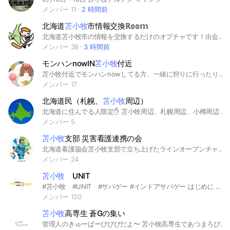
メンバー 11
2 時間前
北海道
苫小牧
市情報交換ℝ𝕠𝕠𝕞 ㅤ
北海道苫小牧市の情報を交換するだけのオプチャです！出会い目的や荒らし行為など見つけた場合1発OUTになるためルールが守れる人だけご参加お願いしますm(_ _)m
メンバー 38
3 時間前
モンハンnowIN
苫小牧
付近
苫小牧付近でモンハンnowしてる方、一緒に狩りに行ったり、話をしたりしたいです！よろしくお願いします(*ᴗˬᴗ)
メンバー 17
北海道民（札幌、
苫小牧
周辺）
北海道に住んでる人限定✋ 苫小牧周辺、札幌周辺、小樽周辺 入ったら挨拶と自己紹介をノートに貼ってください。 みんなで楽しくわいわいのんびりマイペースに話したいと思ってます。
メンバー 5
苫小牧
支部 災害看護連携の会
北海道看護協会苫小牧支部で立ち上げたラインオープンチャットになります。 災害時にいざと言う時に頼れ、災害看護や災害対策に対して情報提供できる組織を目指し立ち上げました。定期的に地域におけるイベントの紹介や災害看護の知識提供を行いたいと思います。 21時以降の投稿は緊急時以外禁止 個人情報や患者情報の書き込みは禁止します
メンバー 24
苫小牧
UNIT
#苫小牧 #UNIT #サバゲー #インドアサバゲー はじめに 全く関係ないのない書き込み 迷惑行為をした方は 警告なしに退会しますので 常識を守って皆様仲良く 使って下さい あれ、今日誰もいない・・・ 誰も来ないじゃん・・・ などの問題を解決するため 作ってみました!!! お客様同士で 今日行く人いますか？ 何日、誰か来ますか？など 連絡を取り合って 一緒にサバゲーを楽しみませんか？
メンバー 120
苫小牧
高専生 蒼Gの集い
管理人のきゅーばーぴぴぴだよ〜 苫小牧高専生であつまろぴ #苫小牧高専 #苫小牧高専生 #高専生 #高専 #蒼冥寮