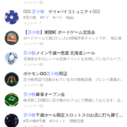
メンバー 32
👨‍❤️‍👨
苫小牧
ゲイ•バイコミュニティ👨‍❤️‍👨
#苫小牧 #ゲイ #バイ #gay
メンバー 7
【
苫小牧
】東開町 ボードゲーム交流会
ボードゲームで遊びたい人の情報共有チャットです。 初心者、経験者、年齢、性別関係なし！ 苫小牧近郊の方も大歓迎です！ 不定期で、コミセン等のスペースを借りてオープン会開いてます。 ボドゲ好きな方、興味のある方、一緒に遊びましょう。 #ボードゲーム #苫小牧 #千歳 #恵庭 #白老 #室蘭 #テーブルゲーム #アナログゲーム #友達探し
メンバー 34
苫小牧
メイン千歳〜恵庭 北海道シール
北海道を中心にシール交換イベントを企画しているグループです。現在未定。12月 小売業立ち上げました✨(シールメイン)今後、店舗にてシール交換イベントを予定しています🌻拠点は苫小牧で、土日祝をメインにイベント開催予定！イベント開催は、今後 道内各地へエリア拡大もしていきたいと思っています！ 開店準備・イベント準備中の情報共有や参加希望者さん同士の交流・相談の場として、このオープンチャットを開設しました。シール好きさん同士で交換や雑談を楽しみながら、イベントに向けて一緒に盛り上げていきましょう！ ルールは基本無いですが秩序を守り、みんなで楽しく情報交換したいです💓(他のグループチャットへの勧誘は控えてください) よろしくお願いいたします(*´︶`*)♥️
メンバー 80
ポケモンGO
苫小牧
周辺
苫小牧周辺で活動されている方の情報交換、フレンド募集の場です
メンバー 36
苫小牧
麻雀オープン会
毎月第二日曜日に苫小牧のカフェにて開催しております。点数計算出来なくてもOKです。初心者歓迎の健康麻雀で遊びませんか？年齢問わず幅広い年代の方々に参していただいております。オープンチャットはお気軽にご参加ください。
メンバー 23
苫小牧
千歳ホール限定スロットスロお店に打ち勝てスリーセブン🎰
#苫小牧#千歳 #スロット 情報交換
メンバー 23