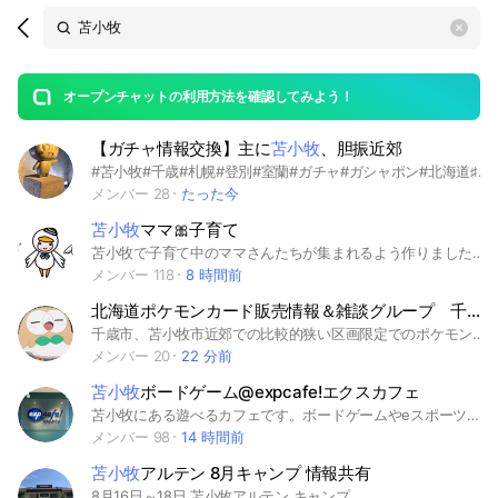
Search
search
OpenChats
area
search
or
Back
rese
messages
オープンチャットの利用方法を確認してみよう！
guide
【ガチャ情報交換】主に
苫小牧
、胆振近郊
open
#苫小牧#千歳#札幌#登別#室蘭#ガチャ#ガシャポン#北海道♯めじるしアクセサリー♯ヨッシー♯たまごっち♯サンリオ 主に苫小牧近傍の情報共有、立ち上げたばかりですが、沢山のご参加お待ちしてます。 オプチャに参加したならばノートの確認お願いします。 退会したら再度参加出来ない場合がありますのでよろしくお願いします。
メンバー 28
たった今
苫小牧
ママ🎀子育て
苫小牧で子育て中のママさんたちが集まれるよう作りました✨情報交換や雑談、お悩み相談などにどうぞ😊今は未就学児のママが多めです❗
メンバー 118
8 時間前
北海道ポケモンカード販売情報＆雑談グループ 千歳
千歳市、苫小牧市近郊での比較的狭い区画限定でのポケモンカード販売情報など有益な情報を共有出来たら良いなと思い作成しました💡 投資観点や高騰予想、PSA鑑定にまつわるお話し、他のトレカの話題や全く関係ない雑談等の世間話などもありますので、そういうのが不愉快にならない方は是非(^^) 情報発信や雑談の強要はしませんが、参加後長期に渡りROMの方は整理させて頂いております。 入室の際にたった１つだけ質問させて頂きます(^^)
メンバー 20
22 分前
苫小牧
ボードゲーム@expcafe!エクスカフェ
苫小牧にある遊べるカフェです。ボードゲームやeスポーツで遊べます。当店のイベント情報など発信しています。ボードゲームの相席希望や待ち合わせ、興味のあるゲームの話題などに活用してね。当店に許可無く関係のない勧誘や宣伝、不快な発言はしないようにお願いします。通報の上、強制退会させていただきます。ニックネームはあまり狙い過ぎない普通のものがいいですよ。#苫小牧 #苫小牧カフェ #遊び場 #ボードゲーム #eスポーツ #ゲーム #ボードゲームカフェ #平日遊び #マーダーミステリー #謎解き
メンバー 98
14 時間前
苫小牧
アルテン 8月キャンプ 情報共有
8月16日～18日 苫小牧アルテン キャンプ