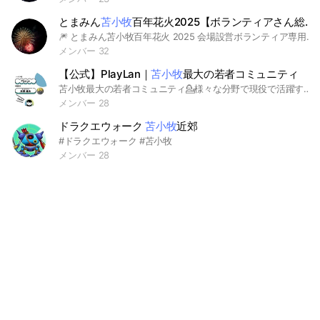
とまみん
苫小牧
百年花火2025【ボランティアさん総合連絡用】
🎆 とまみん苫小牧百年花火 2025 会場設営ボランティア専用オープンチャット こちらは、2025年8月2日（土）に開催される「とまみん苫小牧百年花火」の会場設営ボランティアに参加される方専用の連絡用チャットです。 連絡事項がある際はこのチャットでご案内しますので、ご確認をお願い致します。 また、参加が難しくなった場合やご質問なども、こちらにご連絡ください。 --- 📅 当日のスケジュール ・日程：8月2日（土） ・集合：8:50（9:00作業開始） ・終了：14:00ごろ（早まる場合あり） ・昼食：12:00ごろ予定 📍 集合場所 苫小牧市汐見町2丁目1番内 協賛席前の「本部テント前」 🛠 作業内容 ・椅子並べなどの設営全般 --- 🎁 ボランティア特典 ・協賛席2席（作業終了後にお渡し） ・オリジナルTシャツ（作業前に配布予定／当日着用をお願いする場合あり） ・お弁当（昼食として提供） ※参加されなかった場合は、特典の受け取りはできません。 --- 🎒 持ち物・服装について ・軍手（手の保護に。必要に応じてご持参ください） ・飲み物 ・帽子・タオル（暑さ対策） ・汚れてもよい服装・動きやすい靴 --- ☔ 雨天・荒天時の対応について 花火大会は基本的に荒天順延です。 台風や非常に強い雨・風などの災害級の天候を除き、通常の雨天では開催予定です。 ・花火の最終判断は当日13:00 ・設営作業については、危険が予想される場合は前日に中止判断する可能性があります。 中止や変更がある場合は、このチャットにて速やかにご連絡します。 --- 🚗 駐車場について ・徒歩5分ほどの場所にある「荷捌き地（関係者駐車場）」を予定しています ・状況により、14時まで近隣に駐車可能な場合もあります ※詳細は後日あらためてご案内します --- 📸 SNS掲載について 活動中の様子をSNS等で掲載する場合があります。あらかじめご了承ください。 --- 何かご不明点があれば、このチャットにてお気軽にご連絡ください。 どうぞよろしくお願いいたします！
メンバー 32
【公式】PlayLan｜
苫小牧
最大の若者コミュニティ
苫小牧最大の若者コミュニティ💁様々な分野で現役で活躍するプロフェッショナルから学べる場の提供✍️ ※親でも子供でもOK！ ※名前は匿名でOK！ ※画像は自由でOK！ ※ LINEの名前と画像は公開されません！
メンバー 28
ドラクエウォーク
苫小牧
近郊
#ドラクエウォーク #苫小牧
メンバー 28