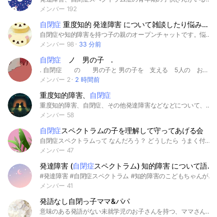
メンバー 192
自閉症
重度知的 発達障害 について雑談したり悩みを話したりしませんか☺️
自閉症や知的障害を持つ子の親のオープンチャットです。悩みごとや愚痴など、気軽に話しませんか。管理人にはこどもが2人(高3、小5)がいて、小5が自閉症・重度知的です。 #自閉症 #知的障害 #発達障害 #富山
メンバー 98
33 分前
自閉症
ノ 男の子 .
. 自閉症 の 男の子と 男の子を 支える 5人の お話 ＿ ─────── 長男 ↪ 畔 （ 自閉症 を 理解している ） 次男 ↪ 桃 （ ヾ ） 三男 ↪ 碧 （ ヾ ） 四男 ↪ 白 （ 自閉症 を 自分成りに 理解しようと している ） （ 瑞 と 双子 の 兄 ） 五男 ↪ 瑞 （ 自閉症 を 余り 理解できていない ） （ 白 と 双子 の 弟 ） 六男 ↪ 赫 （ 自閉症 を 患っている ） ─────── 埋 ↪ 赫 蒼 .
メンバー 2
2 時間前
重度知的障害、
自閉症
重度知的障害、自閉症、その他発達障害などなどについて、語りましょう！！ 障害の程度は問いませんが、重度の方への理解もある方が嬉しいです★ 本人さん、ご家族さん、支援者さんなど、大歓迎です！ 知的障害、自閉症 などを抱えているため、なかなか人とコミュニケーションできない…そんな方でも大丈夫！！そんな方のコミュニケーションの練習の場として使ってください😄 ひらがなのみなどの対応も可能 障害の有無に関わらず、一緒にお話しましょう！ #知的障害 #発達障害 #精神障害 #重度 #軽度 #中度 #コミュニケーション #練習 #当事者
メンバー 58
自閉症
スペクトラムの子を理解して守ってあげる会
自閉症スペクトラムって なんだろう？ どうしたら うまく付き合えるのかな？ 理解してあげて うまく付き合いましょう♪ 仲良くが一番💕 自分が自閉症スペクトラム です、という方の 入室もお待ちしています。 アドバイスいただけると とても助かります。
メンバー 47
発達障害 (
自閉症
スペクトラム) 知的障害 について語る部屋
#発達障害 #自閉症スペクトラム #知的障害のこどもちゃんがいるママさん、情報交換しませんか？ または当事者の方もＯＫです😊 ただいま、女性のみ参加とさせていただいてます。戸籍上は男性で、性自認が女性の方はOKです。グレーで女性よりとかでもOKですが、主観でグレーになりすましの男性はお断りしています。よろしくお願いします(●︎´▽︎`●︎)
メンバー 41
発語なし自閉っ子ママ&パパ
意味のある発語がない未就学児のお子さんを持つ、ママさんパパさん。毎日、癇癪などでイーってなりませんか？上手くできない苛立ちや、将来への不安、居場所がないと感じたり…ゆるーくお話して発散しましょう🧡#自閉症スペクトラム#ASD