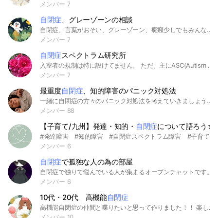
メンバー 7
自閉症
、グレーゾーンの相談
自閉症、言葉がおそい、グレーゾーン、癇癪少しでもみんなの情報共有できて、悩みなど、お話するだけで楽になるのでここでおしゃべりできたらなとおもいます😄😄
メンバー 7
自閉症
スペクトラム研究所
入室者の規制は特に設けてません。 ただ、主にASC(Autism Spectrum Condition, Disorderと区別して表現してます)の人達で、ヨリ詳しく精通することを目指したいと思っています。 とはいえ、他の神経発達症の人や身近に障害者がいるような人もASDに興味関心があれば入れます。 あなたは、日常生活、学業、就労のどこに障害をかかえていますか？そしてそれはどんなハードルになっていますか？ 困っていることを話し合って少しでも気楽になり合いましょう。 さらに、我々を基準として社会を眺め、「定型発達症候群」の特徴を捉え返して、定型発達症候群者が作る社会の特徴を言語化してみましょう。 学術的、哲学的に話すことが多くなると思うので理屈嫌いな人は向いてないかも まあ、気楽に来て合わなければ気楽に抜けてください😊 逆に、鬱の拗らせ、統合失調症の幻覚などのやむを得ない事情があったとしても、あまりにも人間性が悪質だと見なしたらこちらから追い出します() #ASC##アダルトチルドレン###AC#社会不適応#IQ#EQ#gifted#サバン##神経発達症#自閉症#自閉症スペクトラム#カサンドラ#定型発達症候群#neurotypical disorder#autism#### 主は、ASD, ADHD当事者
メンバー 7
最重度
自閉症
、知的障害のパニック対処法
一緒に自閉症の方々のパニック対処法を考えていきましょう！ #強度行動障害 #自閉症 #知的障害 #障がい #重度自閉症 #最重度自閉症 #自立 #療育手帳 #ヘルパー #行動援護 #施設
メンバー 88
【子育て/九州】発達・知的・
自閉症
について語ろう☆
#発達障害 #知的障害 #自閉症スペクトラム障害 #子育て #悩み #不安 #喜び #私達頑張ってます 湯弐 pixiv ID:3989101
メンバー 6
自閉症
で孤独な人の為の部屋
自閉症で独りで悩んでいる人が集まるオープンチャットです。
メンバー 6
10代・20代 高機能
自閉症
高機能自閉症の仲間と喋りたいと思って作りました！！ 楽しくおしゃべりできたらなと思います😊 お友達感覚で話せたらなと思うので、10〜20代の方のみでお願いします🙇
メンバー 10