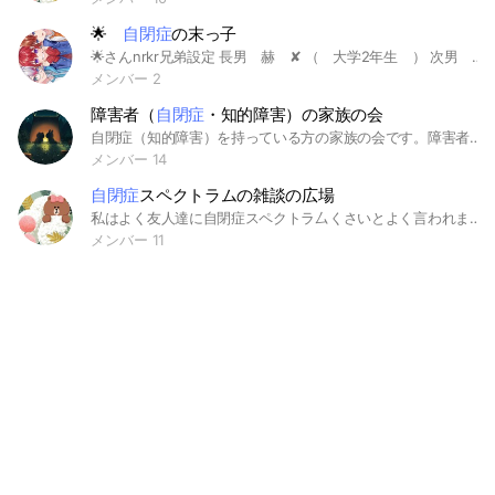
︎🌟
自閉症
の末っ子
︎🌟さんnrkr兄弟設定 長男 赫 ✘‎ （ 大学2年生 ） 次男 茈 （ 大学1年生 ） 三男 翠 （ 高校2年生 ） 四男 橙 （ 中学3年生 ） 末っ子 瑞 ✘‎ 自閉症、知的障害、感覚過敏、性同一性障害（ 体は女 心は?¿ ） （ 小学5年生 ）
メンバー 2
障害者（
自閉症
・知的障害）の家族の会
自閉症（知的障害）を持っている方の家族の会です。障害者の家族の方が、日頃の相談や障害者の将来について相談し合えるグループです。※精神障害や身体障害、自閉症を患っていない軽度の知的障害の方のご家族は対象外となります。
メンバー 14
自閉症
スペクトラムの雑談の広場
私はよく友人達に自閉症スペクトラ厶くさいとよく言われます。あとADDも併せ持ってるともいわれます。私は単に統合失調症だけなのかと思っていたら周りからすると発達障害確定とまで言われています。悩みが多い主と皆様の話をたくさんしたいです。雑談で話し合いませんか？伝わるものがあるとおもいます。
メンバー 11