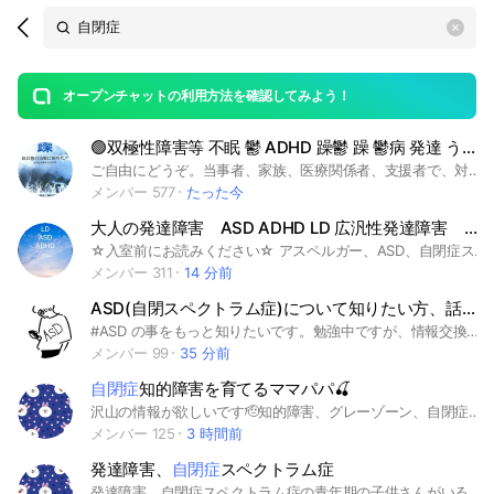
Search
search
OpenChats
area
search
or
Back
rese
messages
オープンチャットの利用方法を確認してみよう！
guide
🟢双極性障害等 不眠 鬱 ADHD 躁鬱 躁 鬱病 発達 うつ病 双極症 睡眠障害 悩み助け合おう🟢
open
ご自由にどうぞ。当事者、家族、医療関係者、支援者で、対策や悩みや雑談や出来事を共有で解決策も考えﾏﾀｰﾘ助け合おう。 #相談#雑談#悩み#愚痴#希死念慮#不眠#寂しい#居場所#ぼっち#学生#主婦#寝たきり#ひきこもり#不登校#保健室#いじめ#孤独#仲間#失恋#不眠症#虐待#休職#副作用#カウンセリング#無職#障害年金#障害者手帳#障害者雇用#薬物療法#睡眠障害#寝落ち#生活保護#デイケア#鬱病#うつ病#摂食障害#発達障害#解離#気分障害#双極症#鬱#ベンゾジアゼピン#統合失調症#抑鬱#解離性障害#アルコール依存#共依存#難病#作業所#グループホーム#グルホ#傷病手当#労災#失業#苦手#愛着障害#メンタルヘルス#メンヘラ#精神疾患#精神障害#病気#疾病#就労移行支援#障害者雇用#入院#閉鎖病棟#混合状態#ラピッドサイクラー#躁転#軽躁#精神科#心療内科#クリニック#メンクリ#多動#アスペルガー#ADHD#ADHD#支援者#ASD#LD#HSP#学習障害#自立#自律神経#アカシジア#乾癬#抑鬱#気分循環性障害#医療#疾患#生保#ナマポ#カウンセラー#ナース#心の病#疾患#ケースワーカー#癒し#いやし#つらい#辛い#闘病#入院#病棟#被害妄想#妄想#幻聴#幻覚#ヘルパー#介護士#保健師#看護師#訪問看護#訪看#PSW#精神保健福祉#心理士#心理師#心理士#薬剤師#精神科#過眠#傾眠#抗鬱剤#精神安定剤#気分安定#眠剤#睡眠薬#睡眠障害#昼夜逆転#認知行動療法#さびしい#淋しい#障碍#障がい#職業訓練#大学#高校#中学#双極症#解離性同一性障害#二重人格#症候群#自閉症#スペクトラム#統合失調症#統失#休学#退学#適応障害#眠れない#寝れない#寝たい#眠りたい#人生#過食#拒食#過呼吸#パニック障害#人見知り#病み#病む#ニート#睡眠障害#苦しい#HSP#LGBT#怖い#心配症#シングルマザー#神経症#パーソナリティ#人格障害#不安#休職#コミュ障#躁#パワハラ#セクハラ#ナマポ#なまぽ#更年期#男性恐怖#女性恐怖#トラウマ#軽躁#躁転#性同一性障害#醜形恐怖#国試#国家試験#発達障害#躁うつ病#躁鬱病#ASD#福祉#PTSD#学習障害#解離性障害#ボッチ#風呂キャン#DV#子育て#自閉#双極性障害#病み期#病む#泣く#貧困#貧乏#解離#離人#OD#オーバードーズ
メンバー 577
たった今
大人の発達障害 ASD ADHD LD 広汎性発達障害 神経発達症 🌸姉妹部屋
☆入室前にお読みください☆ アスペルガー、ASD、自閉症スペクトラム症、ADHD LD 広汎性発達障害、神経発達症(発達障害)の当事者チャットの成人の姉妹部屋になります！ 情報交換、大人の発達障害ならではの困りごと、ライフハック、相談、雑談、見る専も大歓迎です✨️ 入室したら、大事なノートを一読願います。 参加申請お気軽に〜 #発達障害 #神経発達症 #自閉症スペクトラム #ASD #アスペルガー症候群 #ADHD #LD #睡眠障害 #不眠症 #広汎性発達障害 #困り事 #生きづらい #鬱 #双極性障害 #躁鬱 #精神科 #心療内科
メンバー 311
14 分前
ASD(自閉スペクトラム症)について知りたい方、話したい方、当事者、身近に当事者がいる方など
#ASD の事をもっと知りたいです。勉強中ですが、情報交換などできればと思っています。同じように知りたい方、また、共有したい方、聞いてほしい方、ご参加ください。 ※わりと雑談もしていますが、発達障害の話を振ると皆経験談や知識を教えてくれますし、温かい人が多いのでご安心ください。 ※違うと思ったら気軽に抜けていただいて結構です。 ※一度退会された方もまた気が向いたらご参加くださいね。 #自閉スペクトラム症 #自閉症スペクトラム障害 #発達障害 #アスペルガー#ADHD #精神障害者 #APD #聴覚情報処理障害
メンバー 99
35 分前
自閉症
知的障害を育てるママパパ🍒
沢山の情報が欲しいです🫡知的障害、グレーゾーン、自閉症のお子さんを育てている方、育てた方！情報交換しませんか？#自閉症#知的障害#発達ゆっくり
メンバー 125
3 時間前
発達障害、
自閉症
スペクトラム症
発達障害、自閉症スペクトラム症の青年期の子供さんがいる方いろいろな事を語り合える方。