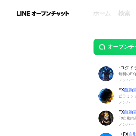
ホーム
検索
オープンチ
guide
open
-ユグドラ
メンバー 
FX
自動
メンバー 1
FX
自動
メンバー 1
〈FX
自