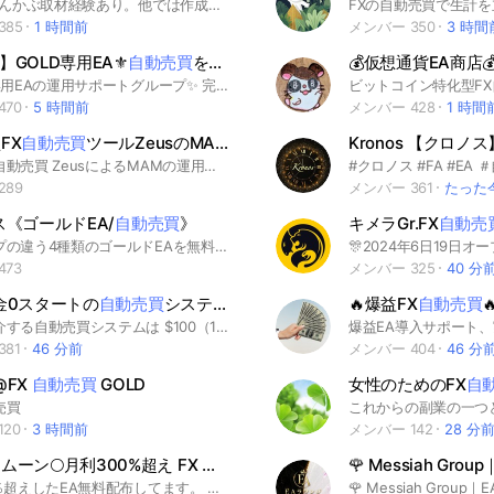
2020年みんかぶ取材経験あり。他では作成できないEAを提供しております。 #ゴールド #高収入 #自動売買 #FX #投資 #BO配信 #無料配信 #ドル円 #暗号通貨 #コピートレード #XAU #GOLD #バイナリーオプション #株 #仮想通貨 #資産 #ユーロ #ポンド #爆益 #無料 #アフィリエイト #副業 #転職 #
385
1 時間前
メンバー 350
3 時間
】GOLD専用EA⚜️
自動売買
を専業が全力サポート⭐️完全無料⭐️
💰仮想通貨EA商店💰
✨GOLD専用EAの運用サポートグループ✨ 完全無料でEA提供＆導入サポートしております😊 📈 実績公開中（0.01lotからOK） 📩 資産運用・設定相談も全て無料 💡初心者・副業未経験でも安心スタート！ 📍爆益型「Z」／安定型「ペルセポネ」 📊 毎日実績報告あり！ 🔻こんな方におすすめ ・FXは初心者だけど興味がある ・完全放置で資産形成したい ・人任せではなく、中身も理解したい 安心して参加できるオープンチャットです📩 #FX初心者歓迎 #自動売買EA #副業情報 #ゴールドトレード #資産形成 #完全自動 #爆益型EA #スタンダード口座 #低リスク投資 #副収入のある暮らし #ペルセポネ #EA運用実績 #ゴールド運用 #月利報告 #副業仲間募集中 #在宅副業 #FIREしたい #放置で資産運用 #信頼サポート付き #EA無料配布中 #本日の経済指標 #指標トレード #FOMC待ち #雇用統計 #ゴールド分析 #ドル円予想 #自動売買EA #FX自動売買 #爆益型EA
470
5 時間前
メンバー 428
1 時間
FX
自動売買
ツールZeusのMAM運用に関する情報交換場所
超安定型自動売買 ZeusによるMAMの運用情報交換する場所になります。
289
メンバー 361
たった
ス《ゴールドEA/
自動売買
》
キメラGr.FX
自動売
現在タイプの違う4種類のゴールドEAを無料配布中🏠当オプチャではユーザーさんへのフォローに力を入れています✨EA初心者歓迎🔰EAについて理解を深め一緒に資産形成していきましょう💪＃FX初心者＃初心者投資家＃EA＃自動売買 #ドル円 #ゴールド＃FIRE＃ユロ円＃早期退職＃副業＃在宅＃副業＃株＃為替＃雑談 #検証＃Bitcoin＃BTC＃仮想通貨＃宣伝 #バイナリー#情報
473
メンバー 325
40 分
金0スタートの
自動売買
システム"
🔥爆益FX
自動売買
🔥
今回ご紹介する自動売買システムは $100（15,000円）を過去6か月で約55倍の $5500（820,000円）まで増やした実績のあるシステムとなっています✨ 気になる自己資金$100の捻出ですが、、、 2009年設立の老舗証券会社Vantage Tradingの登録ボーナス($100)を使います！ 受け取ったボーナス$100をノーリスク運用することでハイリターンを狙えるチャンスを創りだしました👌 自分の運用資金の持ち出しは完全０でスタート可能なシステムとなっております！ #FX #自動売買 #EA #投資 #副業 #不労所得 #ゴールド #GOLD #XAUUSD #ユーロドル #ドル円 #FX自動売買 #シストレ #自動売買システム #トレード #裁量 #専業 #兼業 #爆益 #爆益EA #ゴールドEA #GOLDEA #バカラ #バイナリー #BO
81
46 分前
メンバー 404
46 分
 @FX
自動売買
GOLD
女性のためのFX
自
売買
20
3 時間前
メンバー 142
28 分
ブラッドムーン🌕月利300%超え FX
自動売買
検証 稼働 EA無料配布
月利300％超えしたEA無料配布してます。 ぜひ一緒に資産を増やしていきましょう！ 投資初心者、FXの自動売買で資産形成をしましょう！ #自動売買 #FX #EA #gold #GOLD #ゴールド #投資 #副業 #株 #物販 #サロン #ビットコイン #未来 #投資初心者 #BO #仮想通貨