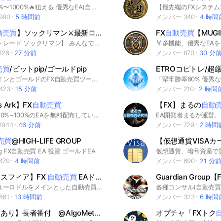
🔥月利50%〜1000%🔥狙える 優秀なEA(自動売買ツール)のみ無料配布中！ ーここはFXを通じて日常を変化させ、そして"RISE(上昇)"させていく本気の人達が集まる場所ー 実績配信・運用/設置サポート・マインド発信 初心者から経験者まで幅広く運用中！ Gold特化爆益EAから安定型EAまで幅広く提供‼️ こんなに豊富なEAが揃っているのは R!SE FX Groupだけ‼️ 🌪️ Gold特化極爆益EA 🌪️ 想定月利500％〜1000％ 🐉Gold特化極爆益EA🐉 想定月利100%〜500％ 運用中の方も検討中の方も 👇マナーのある方はお気軽に入られて下さい👇 ※入られましたら右上三本線からノートを全てご覧下さい※ 🚨違反宣伝行為禁止🚨 #自動売買 #FX自動売買 #EA #無料EA #自動売買ツール #自動売買EA
990
5 時間前
メンバー 340
4 時間
動売買
】ソックリマン⚔️最新ロジックEA
自動売買
🤖成功報酬0で運用
FX
自動売買
【MUGINEKO】
【ミラートレード ソックリマン】 みんなで情報を共有しながら、相場と向き合う “参加型ミラートレードコミュニティ” ━━━━━━━━━━━━━━━ ■ ソックリマンとは？ ━━━━━━━━━━━━━━━ ミラートレード ソックリマンは、 FX・GOLD・EURUSDなどの運用情報を共有しながら、 初心者〜経験者まで交流できるオープンチャットです。 実際の運用者の考え方や資金管理、 相場への向き合い方を学びながら、 自分自身のトレード知識を深めていくことを目的としています。 「1人で相場を見るのが不安…」 「トレード仲間が欲しい」 「ミラトレを学びながら運用したい」 そんな方に向けたコミュニティです。 ━━━━━━━━━━━━━━━ ■ 運用スタイル ━━━━━━━━━━━━━━━ 親口座は、最新EA（自動売買システム）を利用して運用しています。 裁量トレードではなく自動売買による運用のため、 感情に左右されにくい運用を目指しています。 また、 ✅ VPS不要 ✅ 成功報酬無し ✅ スマホ中心でも管理しやすい環境 など、できるだけシンプルに参加しやすい形を目指しています。 ━━━━━━━━━━━━━━━ ■ メリット ━━━━━━━━━━━━━━━ ✅ ミラートレードの考え方を学べる ✅ 相場情報をリアルタイムで共有できる ✅ 自動売買による感情に左右されにくい運用 ✅ 初心者でも質問しやすい環境 ✅ 資金管理やリスク管理の意識が身につく ✅ VPS不要で始めやすい ✅ 成功報酬無しで参加しやすい ━━━━━━━━━━━━━━━ ■ デメリット・注意点 ━━━━━━━━━━━━━━━ ⚠ 相場状況により損失が発生する場合があります ⚠ ミラートレードは利益を保証するものではありません ⚠ 急変動やロスカットが発生する可能性があります ⚠ 自動売買でも相場状況によって成績が変動します ⚠ 過去実績は将来の成果を保証するものではありません ⚠ 必ず余剰資金でご参加ください ━━━━━━━━━━━━━━━ ■ 参加前のお願い ━━━━━━━━━━━━━━━ 当コミュニティは、情報共有および交流を目的としており、 特定の金融商品の売買推奨、投資助言、利益保証を目的とするものではありません。 最終的な投資判断は、ご自身の責任と判断でお願いします。
26
27 分前
メンバー 870
30 分
売買
/ビットpip/ゴールドpip
ビットコインとゴールドのFX自動売買ツールを無料配布しています。 タイプの異なる4つのEAです。 EA初めての方歓迎です。設定代行もさせていただきます。 まずは、ノートをご確認ください。
423
15 分前
メンバー 210
2 時間
s Ark】FX
自動売買
【FX】まるの
自動
平均月利40%~100%のEAを無料配布しています📈 皆様気軽にご参加ください✨ #自動売買 #FX #EA #GOLD #ゴールド #ドル円 #USDJPY #ユーロドル #バイナリー #バイナリーオプション #為替 #配信 #先出し #ビットコイン #BTC #Bitcoin #仮想通貨 #副業 #ビジネス
944
46 分前
メンバー 729
2 時間
売買
@HIGH-LIFE GROUP
ing FX自動売買 EA 投資 ゴールドEA
479
4 時間前
メンバー 690
21 分
スフィア】FX
自動売買
EAドル円 ゴールド ユーロドル 副業
Guardian Group【
ドル円やユーロドルをメインとした自動売買グループです。 ナンピンシステムや単ポジシステムなどを扱ってます。 #EA#ドル円#自動売買#ゴールド#オージー#FX#投資#副業#xau#クロス
61
13 時間前
メンバー 323
6 時間
【取材歴あり】長者番付 @AlgoMetaグループ@EA@
自動売買
オプチャ「FXトク