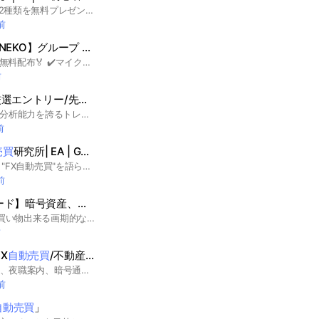
【最先端のFXシステム2種類を無料プレゼント🎁】 FX無料サロン【戦国FX】では 最先端のFXシステム2種類を 完全無料でプレゼントしております🎁 有料ではなく無料になってますので 気軽にご参加くださいね！ #FX #FX初心者 #FX自動売買 #FX裁量 #FXトレード #FXトレード #株 #仮想通貨 #トレード #副業 #アフィリエイト #転売 #ブログ #インスタ #Tiktok #無料でできる #主婦 #サラリーマン #学生
前
📈スマホのみ初心者歓迎🎉
グループ ゴールド GOLD EA 全通通貨ペア
🏅多機能、優秀なEAを無料配布🏅 ✔️マイクロ口座対応！（1万円〜運用）︎︎︎︎ ︎︎︎︎✔️全通貨ペア対応︎︎︎︎！ #FX自動売買 #FX自動売買 #自動売買 #FX #EA #無料EA #GOLDEA#GOLD #ゴールド #ゴールドEA #XAU #ゴールドEA #ゴールド自動売買 #FX自動売買 #為替 #BTC #ビットコイン #Bitcoin #仮想通貨 #暗号資産 #暗号通貨 #トレード #全通貨ペア #全通貨ペア対応 #ドル円
前
ETROコピトレ/超厳選エントリー/先出し裁量配信/GOLD/ゴールドEA/FX/
自動売買
/ド
「堅牢勝率80% 優秀な分析能力を誇るトレーダーKouの 圧倒的に安全な厳選エントリーで最も再現性の高いコピトレ。破綻率を極限まで下げた完璧なトレード」 #自動売買 #FX #EA #GOLD #ゴールド #XAU #バイナリーオプション #バイナリー #為替 #BTC #ビットコイン #Bitcoin #仮想通貨 #暗号資産 #暗号通貨＃コピートレード＃コピトレ#トレード #バイオプ #BO #投資 #副業 #レクチャー #投資 #サロン #先出し #裁量
前
売買
研究所| EA | GOLD
EA開発者まるが運営。 "FX自動売買"を語らう。 実践研究コミュニティ部屋 FX 海外FX XM GOLD XAUUSD 自動売買 EA 無料EA ナンピンマーチン 高利回り 爆益 複利運用 EA開発 バックテスト Forwardテスト 資金管理 ハイレバレッジ ゼロカット スキャルピング デイトレード スイングトレード ポジショントレード 裁量補助 コピートレード PAMM MAM IB IntroducingBroker アフィリエイト 案件 副業 在宅ワーク 初心者歓迎 無料相談 24時間サポート LINE集客 SNSマーケティング Twitter YouTube SEO タグ付け バックリンク キーワード選定 バイナリーオプション BTC USDT 仮想通貨 DeFi レンディング ステーキング NFT メタバース ポイント錬金 セルフバック ASP A8 インプレッション課金 CPC広告 Meta広告 FacebookAds GoogleAds トレンド解析 リスクヘッジ ヘッジファンド ポートフォリオ テクニカル分析 ファンダメンタルズ ダウ理論 エリオット波動 フィボナッチ 移動平均線 ボリンジャーバンド RSI MACD CCI モメンタム ボラティリティ 経済指標 FOMC CPI 雇用統計 地政学リスク 金利差 スワップポイント ETF CFD 先物 オプション AIトレード 機械学習 Python Pandas バックテスター VPS クラウドサーバー 高速約定 低スプレッド マイクロ口座 ゼロ口座 リベート キャッシュバック ボーナス 入金不要 クレジット ビットウォレット STICPAY 即時出金 法人化 節税 経費計上 確定申告 損益通算 海外送金 AML KYC 匿名性 プライバシー マネロン対策 税務調査 金融庁 レギュレーション コンプライアンス 少額スタート 積立 長期投資 短期売買 両建て システムトレード 定型化 自動化 業務効率化 チャットボット ChatGPT プロンプトエンジニアリング API連携 ノーコードツール Zapier Make スプレッドシート連携 Webhook CRM MAツール 多通貨ペア AUDJPY EURUSD GBPUSD クロス円 ゴールド
前
【仮想通貨VISAカード】暗号資産、クリプトカードで買い物‼️
自動売買
AIbotで資産
仮想通貨、暗号資産で買い物出来る画期的なクリプトカードが登場‼️ビットコインやイーサリアムやリップルやUSDTで世界の何処でもVISA加盟店でいつでも買い物出来る🤩そして、日本のATMでも現金出金が出来ますよ🏧クレジットカードやデビットカードと違い審査不要で誰でも簡単に買い物出来ちゃうので嬉しい😊更に残高は全自動売買AI botが資産を運用してくれるので、どんどん利息が溜まっちゃいます‼️
前
FX
自動売買
/不動産投資/企業投資/資金調達/夜職紹介】
各種コンサル(自動売買、夜職案内、暗号通貨、不動産投資、企業投資、資金調達)やってます。代理店も常時募集中。各種興味がある方はお声がけいただければと思います。 下ネタ、誹謗中傷、他オプチャなどへの誘導以外であれば雑談可です！
前
自動売買
」