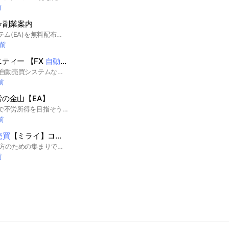
前
⭐️副業案内
厳選✨FX自動売買システム(EA)を無料配布中！✨5万円から可能✨月利50〜500%✨✨#ゴールドEA #FX #FX自動売買 #爆益 #ドル円 #FXトレーダー#副業#投資 #主婦 #爆益系 #安定系EA
間前
ティー 【FX
自動売買
】
FX取引に関する情報や自動売買システムなどに関する情報を皆さんにお伝えしていきます。#FX
前
労の金山【EA】
最強の副業🎁自動売買で不労所得を目指そう✨ サラリーマン月収超え多数在籍中😊 → FX自動売買ルームとなりました。 安定型〜爆益型まで一つのEAで全て設定できるようになっています。 ロスカット、稼働停止ばかりのゴールドEAにはうんざりの方、ぜひご参加を。 #バイナリーオプション #BO #バイナリー #ハイローオーストラリア #Bi-winning #ザオプション #副業 #お金儲け #配信 #無料配信 #お小遣い稼ぎ #主婦 #副業 #投資 #ギャンブル #ビジネス #投資 #FX #積み立てNISA #stepn #暗号通貨 #仮想通貨 #ビットコイン #イーサリアム #リップル #Bitcoin #ETH #Ripple #草コイン #アルトコイン #ドル円 #クロス円 #ポンド円 #オジ円 #円安 #ポイ活 #懸賞 #お金持ち #節約 #ネットビジネス #配信 #ネット配信 #声 #ディスコード #Discord #株式 #アフィリエイト #FX自動売買 #EA #ゴールドEA #副業 #ポイ活 #お小遣い稼ぎ #スタバ #スターバックス #プレゼント #PayPay #懸賞 #ギフト券 #お得 #プレゼント #無料
前
売買
【ミライ】コミュニティ
FX自動売買で稼ぎたい方のための集まりです。毎日の損益や運用状況など共有します。
前