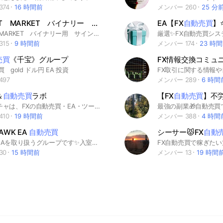
74
16 時間前
メンバー 260
25 分
PREDICT MARKET バイナリー サインツール
自動売買
EA【FX
自動売買
】
PREDICT MARKET バイナリー用 サインツール 自動売買
15
9 時間前
メンバー 174
23 時
売買
《千宝》グループ
FX情報交換コミュニ
買 gold ドル円 EA 投資
497
メンバー 289
6 時間
＆
自動売買
ラボ
【FX
自動売買
】不
このオプチャは、FXの自動売買・EA・ツールについて気軽に話せる場所です。EA開発者も、EA使ってるだけの人も、これから始めたい人も歓迎です。
10
19 時間前
メンバー 388
4 時間
HAWK EA
自動売買
シーサー😾FX
自動
自動売買EAを取り扱うグループです✨入室の際は名前･アイコンの変更等をお願いします🙇‍♀️
30
15 時間前
メンバー 13
19 時間