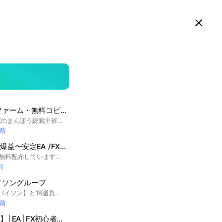
スマホ版LINEで見る
Close
searc
area
海外FX・プロップファーム・無料コピトレ無料EA
自動売買
(まんぼう総裁主催)
海外FX無料EA自動売買のまんぼう総裁主催のオープンチャットです まんぼう総裁が取り上げるEA自動売買・FX・商品先物・暗号通貨や海外FXブローカーの話しなどの相場関連のオープンチャットです まずはノートの規約の確認をお願いします ＊許可の無い宣伝投稿は即BANします #海外FX #EA自動売買 #コピトレ #コピートレード #Ctrader
間前
🌸桜嵐グループ 超爆益〜安定EA /FX
自動売買
システム
FX自動売買システムを無料配布しています。超爆益EAから安定EAまで幅広いラインナップがあり、当グループだけでポートフォリオが完結。【 ゆうと】【こはる】の管理者2名体制でしっかり運用サポートをさせていただきます。 ゴールド/ポンドル/ビットコイン/FX自動売買システム
前
イソングループ
1年以上負け無し EA【パイソン】と18週負け無しのGOLD EA【キングパイソン】の2種類を無料配布中！ #FX無料配信 #FX自動売買 #バイナリー #バカラ #先出し #ゴールド #ユロドル #ドル円 #無料EA #副業 #アフィリエイト #オンカジ #仮想通貨
間前
FXサロン【 戦国FX 】│EA│FX初心者│FXトレード│株│仮想通貨│
自動売買