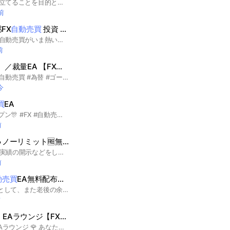
FXの自動売買で生計を立てることを目的としたグループです。 皆さんの情報を共有して最短でFIREを目指しましょう！ 本業とは別の副収入の柱を作るのも良いですね。 もちろん、お小遣い稼ぎが目的でもOKです ＃FX自動売買 #EA #FX ＃GOLD #ゴールド系EA #FIRE
前
FX
自動売買
投資 BTC配信 仮想通貨 無料EA
ビットコイン特化型FX自動売買がいま熱い🔥 無料でEAを配布中🪙
前
Kronos 【クロノス】／裁量EA 【FX配信】無料配布/
自動売買
#クロノス #FA #EA ＃自動売買 #為替 #ゴールド #GOLD ＃バイナリー＃為替#配信#BTC #ビットコイン ＃ Bitcoin #仮想通貨＃暗号資産#暗号通貨＃コピートレード＃コピトレ#トレード＃バイオプ＃投資#副業#レクチヤー＃投資#MAM ＃PAMM ＃裁量#USD#ドル円＃金融＃ビジネス＃不労所得＃月利#お小遣い＃副収入＃無料配信
今
買
EA
🎊2024年6日19日オープン🎊 #FX #自動売買 #EA #無料EA #無料配布 #為替 #投資 #ゴールド #FX配信#ビットコイン
前
ノーリミット🆓無料配布中🆓【最新goldEA】
爆益EA導入サポート、実績の開示などをします！ 自動売買の意見交換なども出来ればと思もっていますので、お気軽にご参加下さい^^ #自動売買 #FX #無料EA
前
動売買
EA無料配布⭐️まのん
これからの副業の一つとして、また老後の余裕としてのFX自動売買💰EA無料配布💵３通貨#副業#FX#FX自動売買#EA無料配布
前
🌹 Messiah Group｜EAラウンジ【FX
自動売買
】無料配布＆運用サポート
🌹 Messiah Group｜EAラウンジ 🌹 あなたに合ったEAが、ここにある。 FX自動売買（EA）の無料配布・運用サポートコミュニティです。 はじめまして、管理人のうめ子です🌸 EAラウンジでは、初心者から経験者まで、一人ひとりの運用スタイルに合わせて選べるEAをご用意しています。 🌹 Messiah Collection（EAコレクション） あなたの運用スタイルに合わせて選べる、4つの看板EA。 🛡 Slalom Edge 守りながら、勝つ。 可変ナンピンとスラローム制御を搭載した、リスク管理重視の安定運用モデル。 📈 G-TRADE VECTOR 流れを捉え、利益へ導く。 トレンドに沿って利益を狙う、戦略型EA。 🌹 閃光メシア 美しく、冷静に、利益を狙う。 厳選したポイントだけでエントリーする、順張り特化モデル。 👑 金翼ルシファー 大きく狙う、その翼。 短期で利益を狙う、爆発力重視のハイリターンモデル。 🌸 うめ子が大切にしていること 私は、「ただ稼げればいい」とは考えていません。 大切な資金だからこそ、 ✅ 無理なロットで運用しない ✅ 危険な相場では無理をしない ✅ まずは資金回収を優先する ✅ 長く相場で生き残ることを大切にする EAは「放置して稼ぐもの」ではなく、管理しながら育てていくもの。 安心して運用を続けられるよう、導入から運用までしっかりサポートします😊 📌 サポート内容 ✅ EA無料配布 ✅ 導入・初期設定サポート ✅ VPSサポート ✅ 相場情報・重要指標の配信 ✅ 運用サポート 利益だけではなく、安心も届けたい。 運営：Messiah Group #FX #EA #自動売買 #GOLD #仮想通貨 #副収入 #初心者歓迎