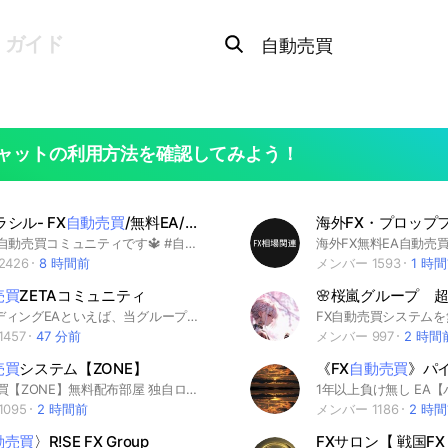
Search
OpenChats
search
ガイド
or
area
messages
search
ャットの利用方法を確認してみよう！
シル- FX
自動売買
/無料EA/ユーロドル/GOLD
無料のFX自動売買コミュニティです🔱 #自動売買 #EA #無料EA #FX #GOLD #EURUSD #為替 #バイナリー #BO #バイオプ #バイナリーオプション #BO配信 #トレード #コピトレ #配信 #BTC #Bitcoin #ビットコイン #仮想通貨 #仮想通貨 #暗号通貨 #副業 #投資初心者 #資産運用
2426
8 時間前
メンバー 1593
1 時
売買
ZETAコミュニティ
ピラミッディングEAといえば、当グループにお任せ下さい🔥 今年に入ってからのトレンド相場はピラミッディングシステムには寧ろご褒美‼️ナンピンEAがお嫌いな方にもお勧めできます‼️ #バイナリー無料配信 #バイナリー初心者 #バイナリーオプション #バイナリー無料配信案内 #バイナリー #バイナリーレクチャー #バイナリー女子は詐欺 #副業 #主婦 #FX #FX自動売買#マイクロ口座#fxトレーダー #相互フォロー #いいね返し #億トレーダー #いいね #転売 #副業 #マーチン無し #平成生まれ #筋トレ #バイナリーレクチャー #相互フォロー #ハイローオーストリア #バイナリー初心者 #ツール #FX自動売買 #フォロば100 #バイナリー配信 #フォロー返し #バカラ無料配信 #ビットコイン #仮想通貨 #暗号資産 #ゴールド #GOLD ＃ドル円 #ユロドル #ユロル
457
47 分前
メンバー 997
2 時間
売買
システム【ZONE】
《FX
自動売買
》パ
FX自動売買【ZONE】無料配布部屋 独自ロジックをベースとし急変救済機能を搭載！トレンド時に有効に発動！ #無料EA #ゴールドEA #FX自動売買 #投資
095
2 時間前
メンバー 1186
2 時
動売買
〉R!SE FX Group