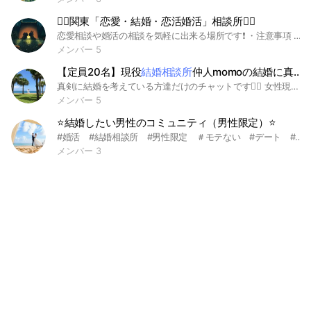
🙆‍♀️関東「恋愛・結婚・恋活婚活」相談所🙆‍♂️
恋愛相談や婚活の相談を気軽に出来る場所です❗️ ・注意事項 ①このオープンチャットにおいて、ビジネス、宗教、他のオープンチャット等、勧誘は禁止です。 ②相談の際、年齢によってある程度アドバイス内容が変わって来ると思いますので「名前:性別:○○代(前・中・後)」で表記して下さい。 ③荒らし等迷惑行為は退場となります。
メンバー 5
【定員20名】現役
結婚相談所
仲人momoの結婚に真剣な人だけの相談チャット💁‍♀️
真剣に結婚を考えている方達だけのチャットです💁‍♀️ 女性現役カウンセラーが、一人一人の不安やお悩みに真摯にお答えします‼️ 確実に結婚に近づけるよう、現役ならではの鮮度の高く優良な情報をお届けすることをお約束します❤️ メンバー全員が参加しやすいように&全員に満足のいく情報を提供できるように、人数は20名限定で少人数の運用とさせていただきます🙇‍♂️ 婚活中の方も、婚活をスタートする方も、ぜひお気軽に参加ください😌 ✔︎周りに相談できる人がいない ✔︎婚活のプロの意見を聞いてみたい ✔︎真剣に婚活をしている方たちと交流してみたい ✔︎何から始めようか悩んでいる ✔︎なかなか婚活がうまくいかない ✔︎婚活が長期化している #結婚#結婚相談所#恋愛#現役#仲人
メンバー 5
⭐️結婚したい男性のコミュニティ（男性限定）⭐️
#婚活 #結婚相談所 #男性限定 ＃モテない #デート #パーティ #出会いがない #女性の気持ち ＃年収 #美女 #結婚したい #お悩み
メンバー 3