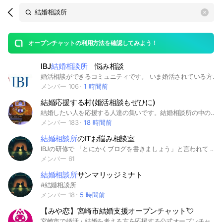
Search
search
OpenChats
area
search
or
Back
rese
messages
オープンチャットの利用方法を確認してみよう！
guide
IBJ
結婚相談所
悩み相談
open
婚活相談ができるコミュニティです。 いま婚活されている方、婚活で悩まれている方、婚活で行き詰まっている方、リアルでは相談しにくいけど匿名でなら相談できる場はこちらです💁🏻‍♀️ 逆に結婚相談所で幸せな結婚をされて婚活相談にのってくださる方も🙆🏻‍♀️ #結婚相談所 #婚活 #婚活相談 #IBJ
メンバー 106
1 時間前
結婚応援する村(婚活相談もぜひに)
結婚したい人を応援する人達の集いです。結婚相談所の中の人、パーティー、コンサル、ライター、おせっかいおばさん（おじさん）自由に話したい事を呟いてくださいね。 出入り自由、ロム歓迎
メンバー 183
18 時間前
結婚相談所
のITお悩み相談室
IBJの研修で 「とにかくブログを書きましょう」と言われて ・何を書けばいいのか毎回悩む ・時間がなくて後回しになっている ・正直、ITやAIは苦手 そんな状態の結婚相談所さん向けの 「質問・相談OK」のオープンチャットです。 実際に結婚相談所を運営しながら エンジニア歴10年の運営者が できるだけ噛み砕いてお答えします。
メンバー 61
結婚相談所
サンマリッジミナト
#結婚相談所
メンバー 18
5 時間前
【みや恋】宮崎市結婚支援オープンチャット💘
宮崎市で婚活・結婚を考える方を応援する公式オープンチャットです💬 みや恋イベント・婚活セミナーの開催案内、宮崎市・宮崎県の結婚支援情報、市内結婚相談所の紹介など、出会いや結婚に関する役立つ情報をいち早くお届けします💌✨