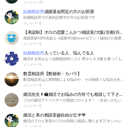
メンバー 21
結婚相談所
成婚退会間近の方のお部屋
結婚相談所での真剣交際中の方のお部屋です
メンバー 6
【承認制】ポロの恋愛こんかつ相談室/大阪/京都/兵庫/東京/ダイエット/コスメ/メイク
相談実績1000名超え→成婚100組over/ゼクシィ縁結びの創業期メンバー/結婚相談所の中の人/「結婚したい」をカタチにする💍悩みをみんなで話し合うコミュニティです✨
メンバー 5
結婚相談所
入っている人、悩んでる人
婚活する気もなく結婚相談所に入り 男からタダ飯を奢ってもらう残念な女に騙された人来てください。
メンバー 9
数霊相談所【数秘術・カバラ】
数霊相談所は人間関係による悩みや、その他様々な悩みを生年月日によって占い導く場です。 どんな悩みでも相談ください。 友人関係や仕事場、学校内で悩みはありませんか？ 是非一度お聞かせ下さい😄 ＃悩み ＃占い ＃人間関係 ＃大阪 ＃仕事 ＃学校 ＃友人 ＃数秘術 ＃友達 ＃上司 ＃部下 ＃恋人 ＃恋愛 ＃結婚 ＃家庭
メンバー 8
婚活先生👨‍🏫婚活でお悩みの方何でも相談して下さい❢
プロの婚活アドバイザーが相談にのります！ ・出会いがない ・恋愛がうまくいかない ・マッチングアプリだと出会えない ・結婚適齢期っていつなの ・婚活ってどうやって始めたら良い ・結婚相談所ってどんな人がいるの etc...何でも聞いて下さいね❗ 恋活中、婚活検討中、婚活中どんな方でも歓迎です😊 ※皆さんの婚活が少しでも上手くいけばと思って始めますので、他の方に対し節度のない方は退室して頂きます。 #恋活 #婚活 #婚活疲れ #マッチングアプリ #結婚 #結婚相談所 #出会い #理想の相手
メンバー 6
婚活と美の相談室@自由が丘🌹💙
婚活のプロと美容のプロが気軽に相談に乗ります🙋‍♀️オシャレな街自由が丘でイベントも開催していきます🌈🌈＃婚活＃結婚相談所＃IBJ＃自由が丘＃恋人＃お見合い＃30代＃40代＃美肌＃脱毛＃美容＃エステ＃自分磨き#相談
メンバー 6