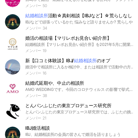
メンバー 50
結婚相談所
活動☆真剣相談【IBJなど】☆荒らしなし
IBJなどで頑張っているかた 悩みなど語りませんか? 荒らしや誹謗中傷きちんと管理してまいります。 人数が集まりましたらアンケート機能なども積極的につかいますね。 管理人の私は現在IBJで婚活歴1年【自慢できないですが】皆様と一緒に成婚退会目指します 婚活、相談所、結婚 IBJ 結婚相談所
メンバー 34
婚活の相談場【マリレポお見合い紹介所】
結婚相談所【マリレポお見合い紹介所】を2021年5月に開業。 婚活に興味がある(又は活動している)20〜30代向けのチャットルーム。 ・婚活(結婚相談所)に関する記事の配信 ・結婚相談所で活動している方の体験談 ・婚活をしている方達の意見交換場所 として活用していきます！ ※完全承認制 ※匿名OK ※無料 #結婚相談所#結婚相談#婚活#恋愛#東京#神奈川#埼玉#千葉
メンバー 19
新【口コミ体験談】IBJ/
結婚相談所
のオプ
婚活中で相談所に入るか検討中、または相談所で活動中の方で雑談や相談、質問をしたい…そんな方は是非一緒にお話ししましょう！
メンバー 16
結婚式延期や、中止の相談所
AMO WEDDINGです。今回のコロナウィルス の影響で挙式の延期、中止を余儀なくされた新郎新婦様で相談や情報共有して頂ければと思います。我々の方でも微力ながらご相談やご質問にお答えさせて頂ければと思っております。
メンバー 38
とんパンふじたの東京プロデュース研究所
とんパンふじたの東京プロデュース研究所では、ふじたの挑戦の日々の詳細を報告します。夢は世界一のプロデュース会社を作ること。現時点の目標は１）M-1一回戦突破 ２）出版１０万部 ３）演劇５００人動員 ４）結婚相談所会員１００人 ５）東京プロデュース大学創設
メンバー 21
IBJ婚活相談
IBJ、結婚相談所の会員の皆さんで婚活を語りましょう