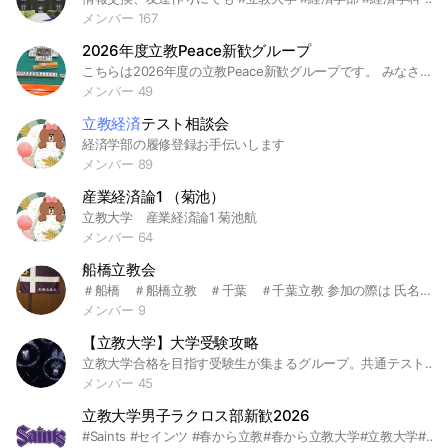
メンバー 167
2026年度立教Peace新歓グループ
こちらは2026年度の立教Peace新歓グループです。 みなさん初めまして！ 立教競技麻雀サークルPeaceと申します！ 「呑まない・賭けない・吸わない」を理念に毎週水曜日楽しく活動しています。 初めての方も大歓迎ですので、お気軽にお越しください！ 新歓の参加はGoogleformより募集してます！ ⭐︎オープンチャットでのルール 名前は「ニックネーム・学部学年」でお願いします！ また、荒らしなどの他人への迷惑行為が確認出来ましたら、即追放といたしますので、秩序を持った行動を心がけましょう。 みなさんで楽しく新歓活動をしていきましょう！ #立教Peace #春から立教 #立教大学 #学生麻雀サークル #新入生歓迎 #春から立教大学 #春から立教生 #春から立教経済 #春から立教法学部 #春から立教文学部 #春から立教経営 #春から立教理学部 #春から立教観光 #春から立教現代心理
メンバー 49
立教経済
テスト相談会
経済学部の履修登録お手伝いします
メンバー 89
産業経済論1 （菊池）
立教大学 産業経済論1 菊池航
メンバー 64
船橋立教会
＃船橋 ＃船橋立教 ＃千葉 ＃千葉立教 参加の際は 氏名（本名で）と卒年学部表記は氏名の後に、（H〇〇（西暦）学部名学科名）でお願いします。 例えば平成17年経済学部経済学科卒業なら、 （H17（2005）経済経済） 昭和は”S”で！
メンバー 9
【立教大学】大学受験攻略
立教大学合格を目指す受験生が集まるグループ。共通テストから二次試験まで、志望校合格を効率的に目指そう。解答戦略や勉強法、試験の直前対策など合格に必要な情報を共有。 #文学部 #異文化コミュニケーション学部 #経済学部 #経営学部 #理学部 #社会学部 #法学部 #観光学部 #コミュニティ福祉学部 #現代心理学部 #スポーツウエルネス学部 #環境学部 #受験勉強 #大学受験 #受験生 #高1 #高2 #高3 #浪人生 #共通テスト #二次試験 #一般入試 #総合型選抜 #推薦入試 #志望校 #合格 #偏差値 #模試 #過去問 #赤本 #参考書 #勉強法 #勉強垢 #塾 #予備校 #独学 #東大 #京大 #早慶 #MARCH #関関同立 #旧帝大 #国公立 #私立大学 #医学部 #難関大 #英語 #英単語 #英文法 #リスニング #国語 #現代文 #古文 #漢文 #数学 #数学IA #数学IIB #数学IIIC #物理 #化学 #生物 #地学 #世界史 #日本史 #地理 #倫理 #政治経済 #情報I
メンバー 45
立教大学男子ラクロス部新歓2026
#Saints #セインツ #春から立教#春から立教大学#立教大学#立教#ラクロス#ラクロス部＃男子ラクロス ＃男子ラクロス部 #プレイヤー募集 ＃スタッフ募集＃マネージャー募集#経営学部 #社会学部＃経済学部＃法学部#文学部＃理学部＃観光学部#心理学部#スポーツウェルネス学部#コミュニティ福祉学部#異文化コミュニケーション学部#GLAP #立教好きと繋がりたい ＃2026#立教新歓# 立教大学体育会