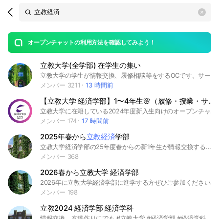
Search
search
OpenChats
area
search
or
Back
rese
messages
オープンチャットの利用方法を確認してみよう！
guide
立教大学(全学部) 在学生の集い
open
立教大学の学生が情報交換、履修相談等をするOCです。サークル等の宣伝も🙆‍♀️です。※ルールは変更される恐れあり。2023/9/20〜#立教大学 #大学生 #St.Paul #異文化コミュニケーション学部 #経営学部 #法学部 #現代心理学部 #コミュニティ福祉 #コミュニティ政策 #GLAP #文学部 #経済学部 #理学部 #現代心理学部 #スポーツウェルネス学部 #社会学部 #GMARCH #MARCH
メンバー 3211
13 時間前
【立教大学 経済学部】1〜4年生🌸（履修・授業・サークル）｜CAPS
立教大学に在籍している2024年度新入生向けのオープンチャットです🥳 授業やサークル、ゼミなどの情報共有に是非是非ご活用ください🎉 #立教大学 #春から立教 #大学 #CAMPANION
メンバー 174
17 時間前
2025年春から
立教経済
学部
立教大学経済学部の25年度春からの新1年生が情報交換する場所です！経済学部ならではの情報共有や友達作りしましょう〜！#春から立教 #春から立教経済 #立教経済
メンバー 368
2026春から立教大学 経済学部
2026年に立教大学経済学部に進学する方ぜひご参加ください #立教 #立教経済 #MARCH #春から立教
メンバー 198
立教2024 経済学部 経済学科
情報交換、友達作りにでも #立教大学 #経済学部 #経済学科 #新入生 #新一年生