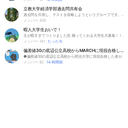
立教大学経済学部過去問共有会
過去問を共有し、テストを攻略しようというグループです。みなさんもじゃんじゃん過去問をノートに掲載していきましょう！
メンバー 436
暇人大学生おいで！
主が暇すぎてつくりました笑 構ってくれる大学生大募集！！！！！🤣 雑談、謎解き、ゲーム、相談なんでもお話しましょ！ 浮上率高めだと嬉しい笑 と書いていた何年か前の主ですが、大学を卒業し暇ではなくなっちゃいました笑 後継人募集してます！少数精鋭もやめます！字数足りn #学生 院生 雑談 勉強 趣味 サークル 新入生 悩み 暇 起業 投資 新歓 大学院 就職 インターン 退学 バイト オープンチャット 釣り 映画 一人暮らし 男 芸人 旅行 宿題 麻雀 女 野球 将来 恋愛 筋トレ ダイエット サッカー スポーツ 自由 健康 報告 田舎 コロナ 東京大 京都大・一橋大・東京工業大・大阪大 東北大・名古屋大・慶應義塾大・早稲田 北海道大・筑波大・神戸大・横浜国立大・東京外国語大・・九州大 千葉大・広島大・大阪市立大・名古屋市立大・東京農工大・国際教養大 岡山大・金沢大・電気通信大・京都工芸繊維大・お茶の水女子大・東京理科大・上智大 大阪府立大・名古屋工業大・熊本大・奈良女子大・京都府立大・新潟大・ 静岡大・神戸市外国語大・滋賀大・埼玉大・岐阜大・横浜市立大・三重大・東京学芸大・小樽商科大・立教大・同志社信州大・大阪教育大・香川大・中央大明治大・関西学院 長崎大・山形大・鹿児島大・東京海洋大・静岡県立大・青山学院大・群馬大・弘前大・山梨大・和歌山大・津田塾大 岩手大・富山大・愛媛大・徳島大・山口大・高崎経済大・愛知県立大・都留文科大・立命館 法政大・関西大・秋田大・福島大・福井大・大分大・鳥取大・茨城大・北九州市立大・芝浦工大・島根大・南山大・学習院大 宮崎大・高知大・佐賀大・奈良県立大・琉球大・室蘭工大 成蹊大・明治学院大・武蔵大・成城大・國學院大 獨協大・近畿大・日本大・駒澤大・東洋大・専修大・京都産業大・日本女子大・東京女子大・龍谷大・甲南大・西南学院大 東北学院大学・文教大学・東京経済大学・東京都市大学・二松学舎大学・立正大学・神奈川大学・愛知工業大学・愛知淑徳大学・京都産業大学・佛教大学・福岡大学・北海学園大・千葉工業大・亜細亜大・桜美林大・大正大・拓殖大・玉川大・東海大 金沢工業大・愛知学院大・中部大・大阪経済大・大阪工業大・摂南大・広島修道大 国士舘大・大東文化大・帝京大・関東学院大・明星大 追手門学院大・桃山学院大・神戸学院大
メンバー 141
たった今
偏差値30の底辺公立高校からMARCHに現役合格した者が受験生の質問に答えるよ
●偏差値30の底辺公立高校から明治大学に現役合格した者が受験生の質問に答えます ・MARCHにショートカットで合格する方法（科目の選び方から穴場学部まで）教えます ・大学受験で逆転したいが、何を始めればいいか分からない高1高2生にもおすすめです ●管理人の合格した学部 ・明治大学商学部（全学部入試） ・明治大学法学部（全学部入試） ・明治大学経営学部（全学部入試） ・明治大学文学部英文（全学部入試） ・中央大学文学部中文（一般入試） ※第一志望は早稲田大学商学部でしたが、英語僅差で不合格 ※社会は日本史or政治経済選択 #MARCH #逆転合格 #底辺高校 #明治 #青学 #立教 #中央 #法政
メンバー 82
14 時間前