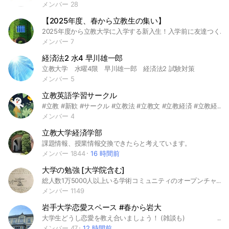
メンバー 28
【2025年度、春から立教生の集い】
2025年度から立教大学に入学する新入生！入学前に友達つくろう！ #立教大学 #立教 #春から立教 #経営学部 #経済学部 #社会学部 #法学部 #文学部 #異文化コミュニケーション学部
メンバー 7
経済法2 水4 早川雄一郎
立教大学 水曜4限 早川雄一郎 経済法2 試験対策
メンバー 5
立教英語学習サークル
#立教 #新歓 #サークル #立教法 #立教文 #立教経済 #立教経営 #立教異文化 #立教社学 #立教観光 #立教コミュ福 #立教現代心理 #立教スポーツ #法学部 #文学部 #経済学部 #経営学部 #異文化コミュニケーション学部 #社会学部 #観光学部 #コミュニティ福祉学部 #現代心理学部 #映像身体 #スポーツウェルネス学部 #理学部 #GLP #英米文 #ESS #春から立教 #英語学習 #TOEIC #IELTS #TOEFL
メンバー 4
立教大学経済学部
課題情報、授業情報交換できたらと考えています。
メンバー 1844
16 時間前
大学の勉強 [大学院含む]
総人数1万5000人以上いる学術コミュニティのオープンチャット支部です。 大学、大学院の勉強を、学生、社会人が教えます。 文系理系を問いません。 雑談も自由です。発言内容も自由です。 「自由で開かれた学び」がコンセプトです。 高専・通信制大学の方も歓迎です。 <大学生・大学院・社会人メイン> 学問 勉強 院試 交流の場 情報共有雑談 お悩み相談 助け合い 教育 ＊社会人で大学生に勉強を教えてくれる方を歓迎します。 医学部 国立 私立 司法試験 教員免許 獣医 数学 物理 宇宙 素粒子 生物 化学 理工 商学部 法学部 理系 心理学部 理学部 薬学部 文学部 教育学部 医学科 工学部 経営学部 看護 農学部 情報学部 プログラミング 政治 経済 マクロ ミクロ 文学 芸術 哲学 MBA 大学院 就活 塾講師 研究者 修士 博士 TOEFL 編入 新入生 春から 国家試験 院試 勉強法 旧帝大 東京大 東大 京都大 京大 北海道大 北大 東北大 難関大 筑波大 神戸大 神大 横浜国立大 横国 名古屋大 名大 大阪大 阪大 早稲田 慶應義塾大 早慶 慶応 東京外国語大 東京工業大 東工大 一橋大 九州大 九大 千葉大 広島大 東京農工大 国際教養大 岡山大 金沢大 電気通信大 電通大 東京都立大 京都工芸繊維大 お茶の水女子大 ICU 中央大 東京理科大 上智大 上智 大阪府立大 名古屋工業大 名工大 熊本大 同志社 新潟大・ 静岡大 外大 埼玉大 岐阜大・三重大・東京学芸大・立教 マーチ 信州大 明治大 東京藝術大 明治 関西学院 関関同立 長崎大・青山学院 青学 立命館 群馬大 山形大 鹿児島大 東京海洋大 弘前大・山梨大・津田塾大 国立 岩手大・富山大・愛媛大・徳島大・山口大・都留文科大・立命館大 法政大 関西大・秋田大・福島大 芝浦工業大 南山 学習院 琉球大 成蹊大 明治学院 近畿大・日本大 駒澤大・東洋大 専修大・京都産業 日本女子 東京女子大 女子大 西南学院 神奈川大 京都産業大 福岡大 恋愛 天使 癒し 平和 友達 女子 男子 大人 子供 青春 夢 希望 感謝 ありがとう 笑顔 絆 真実 心 安心 目標 自己実現 学び直し 天才 IQ ちいかわ 可愛い 漫画 ゲーム アニメ 音楽
メンバー 1149
岩手大学恋愛スペース #春から岩大
大学生どうし恋愛を教え合いましょう！ (雑談も) <大学生・大学院生限定> 交流の場 情報共有 相談 雑談 助け合い 語学 英検 人間関係 恋愛 ＊高校生以下は参加禁止！！ ＊社会人で大学生に勉強を教えてくれる方は歓迎です。 #春から岩大 医学部 司法試験 教員免許 獣医 数学 物理 生物 化学 理工 商学部 法学部 理系 心理学部 理学部 薬学部 文学部 教育学部 医学科 工学部 経営学部 看護 農学部 情報学部 プログラミング 政治 経済学部 MBA 大学院 TOEFL 編入 投資 新入生 春から 国家試験 院試 勉強法 旧帝大 東京大 東大 京都大 京大 北海道大 北大 東北大 難関大 筑波大 神戸大 神大 横浜国立大 横国 名古屋大 名大 大阪大 阪大 早稲田大 早稲田 慶應義塾大 慶應大 慶応 東京外国語大 東京工業大 東工大 一橋大 九州大 千葉大 広島大 大阪市立大 名古屋市立大 東京農工大 国際教養大 岡山大 金沢大 電気通信大 電通大 東京都立大 京都工芸繊維大 お茶の水女子大 ICU 中央大 東京理科大 理科大 上智大 上智 大阪府立大 名古屋工業大 名工大 熊本大 奈良女子大 京都府立大 同志社 同志社大 新潟大・ 静岡大・神戸市外国語大 滋賀大・埼玉大 岐阜大・三重大・東京学芸大・小樽商科大 立教大 立教 march 信州大 埼玉県立大 大阪教育大 兵庫県立大 香川大 明治大 東京藝術大 明治 関西学院 関関同立 長崎大・青山学院 青学 高学歴 立命 群馬大 山形大 鹿児島大 東京海洋大 弘前大・山梨大・和歌山大・津田塾大 国立大 岩手大・富山大・愛媛大・徳島大・山口大・高崎経済大・愛知県立大・都留文科大・立命館大 法政大 法政 関西大・秋田大・福島大・福井大・大分大・鳥取大・茨城大・北九州市立大 芝浦工業大 芝浦 島根大 南山大・南山 学習院 宮崎大・高知大 佐賀大・奈良県立大・琉球大 室蘭工業大 成蹊大 明治学院 武蔵大・成城大・國學院 獨協大・近畿大・日本大 日大 駒澤大・東洋大 専修大・京都産業 日本女子 東京女子大 龍谷大 甲南大 西南学院 東北学院 文教大 東京経済大 東京都市大 二松学舎大 神奈川大 愛知工業大 京都産業大 松山大 福岡大 千葉工業大 亜細亜大 東海大 中京大 名城
メンバー 47
12 時間前