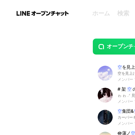
ホーム
検索
オープンチ
guide
open
空
を見
メンバー 1
# 架
空
の
メンバー 
空
集団&
メンバー 
🪷蓮ノ