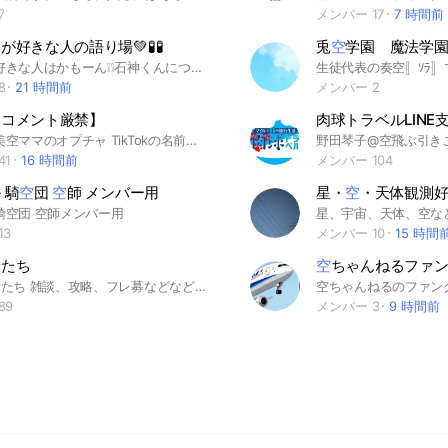
7
メンバー 17
7 時間前
空
が好きな人の語り場💚🧪🧪
兎
空
学園 魔法学
石神千空好きな人はかもーん❕❕石神くんについて語りたいなと思って作ってみました❕❕💚 ゆるーく語っていきましょ💚💚🧪 ルールは特にありません❕❕雑談もOKです🧪 最後まで読んでくれて嬉しいです🎶 みなさんと仲良く喋れることを祈っています💚#石神千空#ドクターストーン
8
21 時間前
メンバー 2
【コメント厳禁】
肉球トラベルLINE支
占い師🔮美空ママのオプチャ TikTokの名前とアイコンで参加お願いします 配信、オフ会のお知らせ😍 発信専用なので、挨拶や返信はご遠慮下さい。 リアクション🆗⭐️ スレッドのみコメント🆗⭐️ 通知が気になる方はオフにして下さい😊 オープンにしているのでTiktok以外からも参加が可能です。 美空会の仲間を増やしてみんなで一緒に開運していきましょー😍
41
16 時間前
メンバー 104
 騎
空
団
空
師 メンバー用
星・
空
・天体観測好きな子
騎空団 空師メンバー用
13
メンバー 10
15 時間
者たち
空
ちゃんねるファ
#空の勇者たち 雑談、攻略、フレ募などなど！ 仲良くワイワイしましょう！
89
メンバー 3
9 時間前