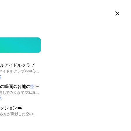
スマホ版LINEで見る
Close
searc
area
ールアイドルクラブ
蓮ノ空女学院スクールアイドルクラブを中心としたラブライブ！全般のオプチャです。ラブライブ！が大好きな方ぜひお話ししましょう✨
前
この瞬間の各地の
空
〜
ステキな空の写真を投稿してみんなで空写真集を作りませんか？挨拶や会話無しで空の写真だけ投稿お願いします♪まずルールをご確認いただき、写真を投稿してください☆
今
レクション☁️
このお部屋では、 みなさんが撮影した空の写真を 投稿してください⟡.· 朝焼け、青空、夕焼け、曇り空、星空などなど…どんな空でもOKです✨ ✧••┈┈┈┈┈┈┈┈┈┈┈┈••✧ お部屋に入室されたら 必ず大事なノートをご確認ください🙇‍♀️ ✧••┈┈┈┈┈┈┈┈┈┈┈┈┈┈••✧ 空写真専用のお部屋です。 雑談・感想コメント・リンク・関係のない投稿はご遠慮ください。 ✧••┈┈┈┈┈┈┈┈┈┈┈┈••✧ どうぞお気軽にご参加ください( ´꒳`)੭⁾⁾️️️️️️⛅️𓂃𓈒𓏸 #空 #空写真 #雲 #太陽 #写真 #会話なし #雑談なし