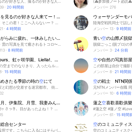
お空を見るのが好きな人、撮るのが好きな人、天気に興味がある人、とりあえずお空が好きな人が集まるとこです。今の写真を送りあったり、雑談したり、アドバイスしあったりします。ぜひ気になれば入ってみてください。#写真#空#あいらぶ
39
20 時間前
メンバー 276
見るのが好きな人来てー！話そー！【雑談オプ】
ウォーサンダーモバ
ねーねー！そこの君！ここへ入らないー？ ここは空や景色（風景）を見るのが好きな人が来るとこだよー！ たぶん少ないと私は予想してるw でも、もし私と同じ人がいたらって思ってこのオプチャを作ったの！ 私は、1人で空を見て1人で興奮してるんだー(笑)でも、さすがに1人は寂しくて… それならオプチャで仲間と話せばいいんだ！と思って！名案でしょ？(笑) ⚠️注意事項⚠️ ここは空を見るのが好きな人しか入って行けません！！ 空は雲や星や月でもいいよ〜！ 景色を見る人が好きな人でもいいよ〜！（海、夜景などなど） そして、即抜け、荒らしはだめ！！！ ぜーったいにだめだからね！？ また、人をバカにする言葉を言わない！！私が絶対に許さないから！！！ 下ネタももっちろんだめだよ？ これ守れる人是非入ってーーー！！ もし空の写真を撮るコツとかがあったら教えて欲しいなぁ〜 #空 #雲 #星 #月 #海 #景色 #風景 #夜景 #空を見るのが好きな人 #雑談
陸海空戦民同士で話し
21
4 時間前
メンバー 13
9 時間前
社会のしがらみに疲れ、一休みしたいときに
空
と雲と海を見て、ただただ癒
青い
空
の山際〆脱
〜海・空・雲の写真を見て癒されるトコロ〜 入室されましたら、グランドルールをご一読ください。挨拶不要です。
13
8 時間前
メンバー 3
24 分前
μ's、Aqours、虹ヶ咲学園、Liella!、蓮の
空
のなりきり！！
空
や自然の写真部
μ'sから蓮の空までのなりきり、入ったらルール等を確認お願いします。
8
15 時間前
メンバー 8
21 時間前
色めきたる季節の時の
空
にて
空
の戦士 NTN関
ここは現実と幻想が交差する迷宮都市。 街並みは日常的でありながら季節と時間が都市や人々に異能的な影響を与え、裏側には不思議な力が流れる異空間が広がっている。 《春の朝》の国は命が芽吹き、植物や小動物が活発化し、治癒や成長の力が街を満たす。 《夏の昼》の国は太陽の熱と活力に包まれ、炎や雷の異能が暴走し、都市は熱気と喧騒に溢れる。 《秋の夕》の国は落ち葉と霧に彩られ、刹那的で幻想的な幻影や物の結晶化が顕現し、知恵や成果の力が働く。 《冬の夜》の国には静寂と冷気が街を覆い、氷や霜、過去の亡霊が現れ、隠された力や潜伏の異能が顕現する。 精霊などの人外も存在し、季節や時間の影響で性格や力が変化する。 都市は日常と非日常が入り混じり、美しくも不穏で神秘的な空間となり、過剰な異能や人外の力は時に現実そのものを歪めることさえある。 この世界では、季節と時間の流れが全ての力と物語を紡ぎ出す軸となっている。 ✧••┈┈┈┈┈┈••✧ 全也炉留必須部屋 ✧••┈┈┈┈┈┈••✧ 需要 ヘタリア（亜細亜、ASEAN）┋ダンガンロンパシリーズ（1、2）┋にじさんじ（VOLTACTION、VΔLZ）┋原神┋崩壊スターレイル┋ウマ娘┋宝石の国┋東方Project┋めめ村┋Dr.STONE（千空、龍水、フランソワ、クロム、羽京）┋刀剣乱舞┋Limbus company┋ツイステッドワンダーランド┋あんスタ（紅月、ALKALOID、Ra*bits）┋ ✧••┈┈┈┈┈┈••✧ #全也 #炉留 #炉留必須 #也 #nrkr
32
メンバー 10
6 時間前
伊集院、月雪、我妻みんなで家族ごっこしよ！（なりきり）
蓮之
空
喜歡喜歡俱
(/ω・＼)ﾁﾗｯ さっき、目があったよね！？ 確実にあったよね！ あなたが、新しい家族かな？ いらっしゃい♪ このオプの第２期の管理人を務めてます。 かなで〜す！！ よろしくね〜！！！ ここは 夢空、星月、伊集院、月雪、我妻 の家族のなりきりだよ〜！ 苗字が珍しいって？ この苗字は私がとても信頼してる子に決めてもらいました〜！！ 凄いよね〜 じゃあ、このオプに入るにつれて 大事なルール説明！ ルールは簡単！ 荒らし❌️ 人の悪口❌️ 初期アイコン❌️ 喧嘩❌️（私の地雷だから、場合によっては蹴ります） 無言抜け、即抜け❌️ （これも、地雷なんで！） 恋愛⭕️ こんなに、簡単なルールだよ！ みんな、なら守れるよね！！！ オプの中で優しい家族が待ってるから、入っておいで〜！！ あら？ まだ見てたの〜？ いい子だね〜 ナデナデ(⁠/⁠･⁠ω⁠･⁠(⁠-⁠ω⁠-⁠) ↑（は？ww ゴール🎉 達成おめでとう！！！ ここまで来たってことは入ってくれるってことだよね〜！！ このオプの合言葉は『⭐🫧🌸』 だよ〜！ えっ？ ここのオプの名前と合言葉がにてない？ 私が好きな合言葉にしたので、関係ないです！w 追加で〜 家族に入る場合は、 何家何女（何男）希望のあとに合言葉 メイドor執事希望の場合は、 メイド（執事）希望のあとに合言葉 ここまで読んでくれたから、入ってくれるよね！ じゃあ、中で待ってるよ〜
15
メンバー 61
15 時間
国総合センター
空
のコミュニティ
空山国市役所です。こちらに入るにはそらバス経由でお入りください