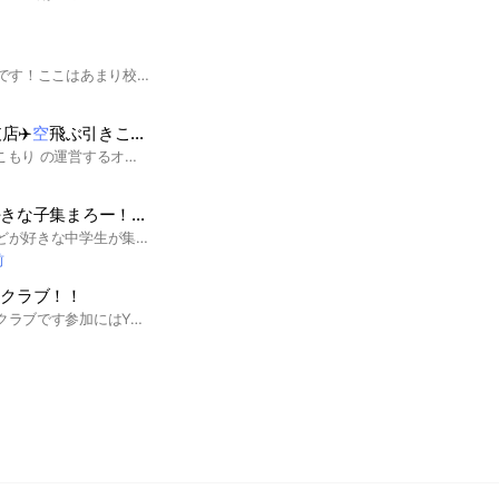
園
生徒代表の奏空〚ｿﾗ〛です！ここはあまり校則がきつくなく誰でも魔法を勉強出来ます！部活動や委員会、寮生活も出来ます！良かったら入ってみてください！入園心からお待ちしております
店✈️
空
飛ぶ引きこもり
野田琴子@空飛ぶ引きこもり の運営するオンラインサロン 労働収入に嫌気がさし不労所得研究中！ マイル術とお得な旅情報配信 | 資産運用で豊かな生活を始めよう ▶️ 早く知りたかった得する情報 ▶️ 暗号通貨と為替で資産運用 ▶️ 賢く０円旅行生活 #マイル #0円旅行生活 #海外旅行 #ポイ活 #資産運用
集まろー！！小中高生限定！！
星、宇宙、天体、空などが好きな中学生が集まるオプチャです！ その日の天体情報やその日撮った空の写真などいろんなことをどんどん送っちゃってください！！ 即抜けOKです！！ 人を不快にさせることを送った人は強制退会です
前
ンクラブ！！
空ちゃんねるのファンクラブです参加にはYouTubeのフォローが必要です