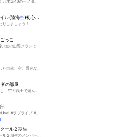
(⚠️参加後ノート必読⚠️) 乃木坂46の一ノ瀬美空に関する最新情報の話題.TV番組などの実況にご利用ください。 #乃木坂46 #乃木坂 #乃木 #ノギザカ #乃木坂5期生 #一ノ瀬美空 #美空 #アイドル #ダンス #歌手 #アーティスト #モデル #新5期生 #一ノ瀬美空 #菅原咲月 #井上和 #小川彩 #中西アルノ #冨里奈央 #五百城茉央 #奥田いろは #池田瑛紗 #川﨑桜 #岡本姫奈
イル(陸海
空
)初心者集合！
たりしましょう！
されるトコロ
獄ごっこ
脱獄ごっこ(脱プロ)の青い空の山際クランです！
屋
この部屋は自分で撮影した自然、空、景色など貼ったりしながら雑談するお部屋です🏠のんびりのびのび写真に癒されましょう📷 #空 #雲 #写真 #少人数 #癒し #暇つぶし #趣味 #記録 #リフレッシュ #雑談 #自然 #旅行 #景色 #風景 #景観
係者の部屋
元NTNメンバー在職 同じ、空の戦士で遊んでいる方なら参加自由です。 ゲーム内の名前で申請お願いします。 管理者:Js隊長
樂部
#蓮之空 #蓮ノ空 #LoveLive! #ラブライブ #リンクラ
前
スクール２期生
空のコミュニティスクール２期生のメンバーです♪