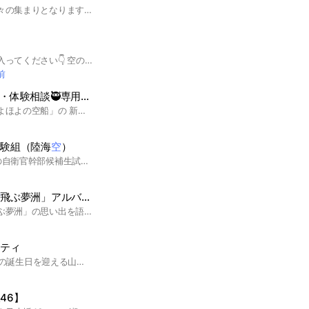
空の景色が大好きな方々の集まりとなります。 日々の空の景色を写真で送ってください。 #空#夕焼け#雲#青空
⚠️ルールを読んでから入ってください👇 空の写真を撮ったり見たりするのが好きな方どうぞ！ 雑談・コメントは禁止です❌ 挨拶もいりません。無言入室お願いします。 ノートで会話するのはOK👍 ⚠️入ったら、「大事なノート」を必ず読んで下さい。 無断転載や迷惑行為をされた場合は管理人パワーで強制退会&通報します。 空の写真以外やLive画像、動画はご遠慮下さい… ⚫︎追記 最近、ノートに「中1女子です！」などの自己紹介投稿が増えています。 年齢や性別がはっきりとわかる投稿により生じたトラブルでは、喧嘩両成敗＆双方のネットモラル欠如ということで、投稿した方・イチャモンつけた方・冷やかしなど関わった全ての人を強制退出させます。 トラブルは管理人に速やかに静かにメンションをお願いします🙇 LINE運営が提示するオープンチャットの利用規約もよく読み、楽しんでいただけると幸いです！ #空 #写真 #カメラ
前
談🥷専用ROOM【忍者マストダイ】
忍者マストダイ、「ほよほよの空船」の 新規入団・体験相談、専用ROOMです✨ 迷ったらこちらにまずお越しくださいませ！ ※雑談用ではございません🙇 ◀体験について▶ 期間は2週間で固定です！一度のみ！ ◀入団について▶ メインアカウントのみ受け入れ可、 メインとサブ同時入団はトータル3キャラ分まで可です！ 初心者からベテランまで歓迎！ 空き状況、合併、その他のご相談は中で承ります🍀 お気軽にどうぞ✨ 管理人：ほよ@ほよ空 #忍者マストダイ#ニンマス #ほよほよの空船 #ほよ空
受験組（陸海
空
）
当チャットは令和4年の自衛官幹部候補生試験受験者の助け合いの場として発足しました。 令和4年度組の活動は継続しつつ、今後は自衛官幹部候補生学校を受験する方へ情報発信や悩み相談も受付ていきます。不安なことや不明なことがあれば遠慮なく質問してください。 【お願い】 ・礼儀を大切にしたいので、入室時に一言挨拶しましょう。（個人情報は載せないようご注意ください。） ・その際、陸海空の希望区分を添えていただけると幸いです。 ・丁寧な言葉遣いをお願いいたします。 【ルール】 誹謗中傷や思想の布教はご遠慮ください。また、他のサイトへの誘導も禁止いたします。 #自衛官幹部候補生 #自衛隊 #海上自衛隊
空
飛ぶ夢洲」アルバム(仮)
バーチャル万博「空飛ぶ夢洲」の思い出を語ったり手に入れたアイテム紹介、スクショのシェア、WEBに残っている情報リンク、バーチャル経由で知った海外の話題など 奥行きの深かった空飛ぶ夢洲の奥行きを楽しむ雑談をする場所に
ニティ
2023年5月13日に19歳の誕生日を迎える山﨑空さんの生誕祭実行委員会です。
46】