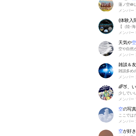
メンバー 
(体験入
メンバー 
天気や
メンバー 
雑談＆
メンバー 
🌈🍑
メンバー 1
空
の写
メンバー 
空
が好