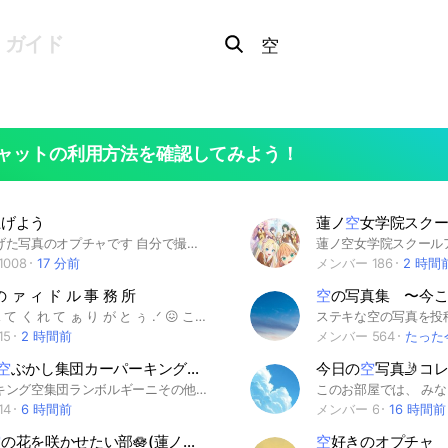
Search
OpenChats
search
ガイド
or
area
messages
search
ャットの利用方法を確認してみよう！
上げよう
蓮ノ
空
女学院スク
空を見上げた写真のオプチャです 自分で撮った写真のみ投稿可 空の写真を撮るのが好き 空の写真を見るのが好き 見るだけ⭕️ 植物越しの空 建物越しの空 車窓から⭕️ 🔹サブトークルーム🔹 【雑談】空を見上げながら話そー🥂 【北海道】が好きー❣️❣️ 【何でも宣伝】雑談可・オプチャ・ライブトーク・音楽・ゲーム・映画・イラスト・漫画 【気軽にスタンプ】のみ 【桜前線】 【ポンコツ】写真館⭐️空無し可 【ひとりごと】絡みなし 何でもつぶやいていいよ。 【管理人室】ルール違反投稿があったらこちらでお知らせください。 （【ライブトーク】空を見上げながらライブトークしよー🎧） 🔹姉妹ルーム🔹 【空沼】空を見上げながらライブトーク。 参加したら、まずはじめにルールに関しての ノートの確認をお願いいたします 空を見上げた写真が 少しでも癒しになったり 励ましになったり 気分転換になれば幸いです 楽しいことが広がっていきますように✨ #メインルーム #写真 #写真投稿 #カメラ #スマホ #デジカメ #空 #雲 #虹 #天気 #晴れ #曇り #雨 #雪 #日の出 #朝焼け #夕焼け #夕暮れ #夜空 #月 #星 #星空 #流星群 #春夏秋冬 #日常 #イマソラ #思い出の空 #自然 #散歩 #ランニング #早朝 #朝 #昼 #夜 #深夜 #風景 #ポートレート #路地 #旅行 #ハイキング #山 #キャンプ #海 #河原 #川 #池 #滝 #噴水 #電線 #電柱 #街 #ビル #窓辺 #タワー #塔 #イルミネーション #遊園地 #公園 #林 #森 #竹林 #橋 #歩道橋 #街中 #自転車 #車 #駐車場 #助手席 #車窓 #電車 #新幹線 #列車 #ホーム #飛行機 #空港 #船 #港 #花 #草 #樹木 #野菜 #果実 #桜 #花見 #花火 #お祭り #気分転換 #癒し #リフレッシュ #ペット #イヌ #ネコ #鳥 #サブトークルーム #北海道 #ライブトーク #空沼 #生活音 #AIイラスト #AIソング #何でも宣伝 #宣伝 #集客 #オプチャサポート #サポートオプチャ #Youtube #アニメ #映画 #ドラマ #冬休み #春休み #ゴールデンウィーク #夏休み #シルバーウィーク #クリスマス #初心者 #中級者 #上級者 #ベテラン #だれでも
008
17 分前
メンバー 186
2 時間
 ァ ィ ド ル 事 務 所
空
の写真集 〜今
ゎ ゎ ‪.ᐟ 見 て く れ て ぁ り が と ぅ ‪.ᐟ 😖 こ こ ゎ 架 空 の ぁ ぃ ど る ぐ る ー ぷ 弟 酢 👼🏻 マネorアイドル
15
2 時間前
メンバー 564
たった
空
ぶかし集団カーパーキング
空
ぶかし
今日の
空
写真🤳コ
カーパーキング空集団ランボルギーニその他車なんでもOK空ぶかしカーパーキングのIDはこちらです→RK020537 即抜け禁止🈲特別な理由がない限り❌ した場合により罰金を請求します。
14
6 時間前
メンバー 6
16 時間前
空
の花を咲かせたい部🪷(蓮ノ
空
女学院スクールアイドルクラブ
空
好きのオプチャ