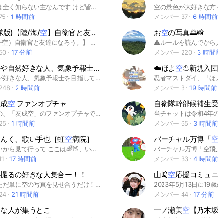
蓮ノ空🪷は全く知らない主なんです けど皆さんから蓮ノ空について教えてくれると 嬉しいです！ 蓮ノ空103期生を追っています！！ 蓮ノ空の皆さんの交流と布教の両方が 出来たら嬉しいです！ まだまだ蓮ノ空については知らない ことだらけなんで少しずつ知っていこうと思います よろしくお願いします！ #蓮ノ空 #蓮の空女学院スクールアイドルクラブ #ラブライブ
75
1 時間前
メンバー 37
6 時間前
隊版)【陸/海/
空
】自衛官と友達になろう。
お
空
の写真🌅📸
【（陸-海-空）自衛官と友達になろう。】 誰でも自由に入れるオープンチャットです。 なんでも好きなように話してください。 また、体験入隊版から正規版（別部屋）への招待方式を採用しています。正規版は管理人が会話状況等で判断し招待します。 【禁止事項及び厳守事項】 ①誹謗中傷・個人批判・攻撃的な発言をされた方は管理人が判断し退会措置を講ずる。 ②参加者は自己紹介をノートに記載すること。ノート記載方法はアナウスに記載されています。 （話すきっかけとなる簡単な紹介です。） ③オプチャのルールは参加規約がありますので確認すること！ ④当オプチャのスクショを他SNS及び他のオプチャでの転用を禁止します！ ⑤公式SNS等を除くアカウント名及びアカウントIDの掲載 ⑥ハンドルネームは誰でも読めるネームでかつ２文字以上で記号絵文字のみ禁止します。 ⑦サブトークルームのみの参加は禁止とします。メイントークルームから入室願います。 #自衛隊 #自衛官 #陸 #海 #空 #航空祭 #基地祭 #国防
50
17 分前
メンバー 220
3 時間
空
や自然好きな人、気象予報士を目指す人グループ
☁️ほよ
空
⛵️新規入団・体験相
空や自然が好きな人、気象予報士を目指してる人は是非入会よろしくお願いします！色々共有していきましょう！！ 🔰ここは知識量など関係ありません。極端な話、子どもでも入れるぐらい優しい気持ちと宇宙のような広い心でお願いします！ おかげさまで現役気象予報士の方も何人かいらっしゃるようで嬉しいです✨ ちょくちょくニュース記事もアップします☀️ （勉強専用グループ「whethering with you」はこちらから入れます☀️☁️☂️☃️） #天気 #気象予報士 #自然 #雲 #星空 #宇宙 #天体ショー #気象 ※宣伝・勧誘による荒らしが多いため、メンバーのご意見を参考に、承認制にしていることがありますのでご了承ください。
248
2 時間前
メンバー 3
19 時間前
友成
空
ファンオプチャ
自衛隊幹部候補生
雑談多めの、「友成空」のファンオプチャです！ ここでは主にライブ情報の交換や 雑談などをしています！(*^^*) 雰囲気良くて、みんな優しいので 気軽に来てください！！ 沢山楽しく話したりしましょ！ 🎤(´□｀* )ノ ﾏｸｶﾞｱｶﾞﾙ- 〜ルール〜 ⚠️絶対に守って欲しい⚠️ ・アンチはお断りです ・即抜けはやめてください ・下ネタ、暴言などはやめましょう ・出会い系オプチャではありません ・個人チャットの交換はやめましよう ・チェーンメール等はやめてください 以上です！ 皆さんと気軽に話したいのでタメ口で大丈夫です！ _。！よろしくお願いしまーす！。_ #友成空#雑談#ファン#ファンオプチャ#友成空ファンオプチャ#友成空雑談#歌#音楽#看板#5号線#ユニフォーム#ないものねだり#グッドモーニング#アリババ#TSUMI#緑#空はまるで#改札#コーヒー#月のカーニバル#I LOVE ME！#ACTOR#睨めっ子#鬼の宴#bergamot#黄色信号#咆哮#Teacher#文明開化#ノーマル
25
1 時間前
メンバー 65
3 時間前
、いんく、歌い手也［虹
空
病院］
バーチャル万博「
少しでいいから見て行って ここは🌈🍑、いんく、歌い手也［虹空病院］のオプだよ 今日はどんな患者さんや新しい先生が来るのかな 俺は、ここの病院に入院してるじゃぱぱだよ〜 あとは主に頼んだ 主でーす！ 簡単なルール（詳しく中） #荒らし、即抜け❌ #キャラになりきる #喧嘩❌ #地雷さんと初心者さんは回れ右 #必ず未定 #宣伝してくれる方 こんぐらいかな 中で待ってるよ ほら早く早く 楽しみすぎる まだ見てるの そんな君には特別に合言葉教えるよ 合言葉は［明日も生きれる？］だよ 基本、主は低浮上だよ でも、承認はするね ここからは🏷𓈒𓏸︎︎︎︎ #からぴち #いんく #歌い手 #恋愛
1
17 時間前
メンバー 33
4 時間前
真撮るの好きな人集合ー！！
山﨑
空
応援コミュ
ここではただ単に空の写真を見せ合うだけ！空じゃない部屋もあるよ!あと1ヶ月に2回あるイベントも! 雑談も全然OK！！ 荒らしはやめてください。強制退会させます。 みんなでワイワイ楽しくやりましょー♪ #空#写真
24
21 時間前
メンバー 44
17 分前
きな人が集うとこ
一ノ瀬美
空
【乃木坂