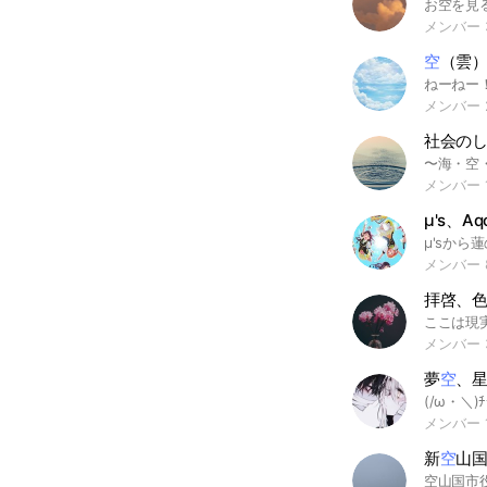
メンバー 
空
（雲）を
メンバー 
メンバー 1
メンバー 
拝啓、
メンバー 
夢
空
、星月、
メンバー 
新
空
山