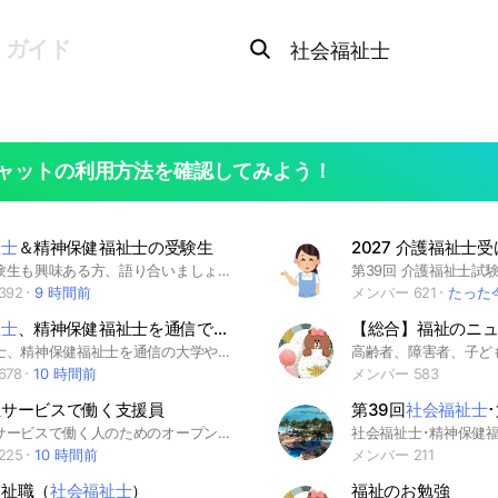
Search
OpenChats
search
ガイド
or
area
messages
search
ャットの利用方法を確認してみよう！
祉士
＆精神保健福祉士の受験生
学生も受験生も興味ある方、語り合いましょう！ ＃精神保健福祉士＃社会福祉士
392
9 時間前
メンバー 621
たった
祉士
、精神保健福祉士を通信で取得しよう
【総合】福祉のニ
社会福祉士、精神保健福祉士を通信の大学や専門学校などの養成機関で取得しよう
678
10 時間前
メンバー 583
祉サービスで働く支援員
第39回
社会福祉士
･
障害福祉サービスで働く人のためのオープンチャットです。 仕事上の悩み、支援の仕方、資格取得、愚痴やプライベートなどなど。周りが不快に思わないよう、最低限のモラルを守って自由に利用してください。 #児童発達支援 #放課後等デイサービス #就労継続支援b型 #就労継続支援a型 #生活介護 #就労移行支援 #居宅介護 #地域生活支援センター #地域包括支援センター #介護福祉士 #社会福祉士 #精神保健福祉士 #保育士 #理学療法士 #作業療法士 #言語聴覚士 #臨床心理士 #公認心理師
225
10 時間前
メンバー 211
福祉職（
社会福祉士
）
福祉のお勉強