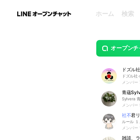
ホーム
検索
オープンチ
guide
open
ドズル社
メンバー 
青蘊Syl
メンバー 5
社不
君リ
メンバー 1