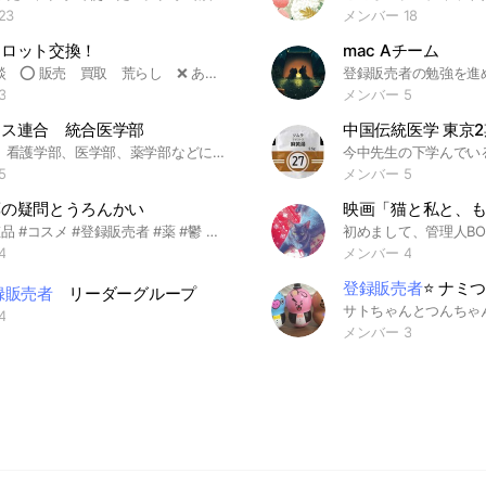
23
メンバー 18
ンロット交換！
mac Aチーム
交換 雑談 ⭕️ 販売 買取 荒らし ❌️ あと主のYouTubeのチャンネル登録高評価よろしく！ 弱いけどYouTubeのチャンネル登録者数増えたら配布も将来的にやるつもりだよ ブレインロット初心者🔰歓迎！ どんな人でも入っていいけど荒らしは絶対にやめてください！ 即蹴ります！ #ブレインロット#ブレインロット交換#ブレインロット配布
登録販売者の勉強を進
3
メンバー 5
オス連合 統合医学部
中国伝統医学 東京2
心理学部、看護学部、医学部、薬学部などに興味関心があり、沖縄カオスユニオンの統合医療センター設立にむけて協力してくださる方々を募集しております。公認心理士・臨床心理士・麻酔科医・精神科医・薬剤師・登録販売者・調剤薬局事務・理学療法士・整体師・セラピスト・研究者 などなど。
5
メンバー 5
薬の疑問とうろんかい
#基礎化粧品 #コスメ #登録販売者 #薬 #鬱 #自律神経 #相談窓口
4
メンバー 4
登録販売者
⭐️ ナ
録販売者
リーダーグループ
サトちゃんとつんちゃ
4
メンバー 3