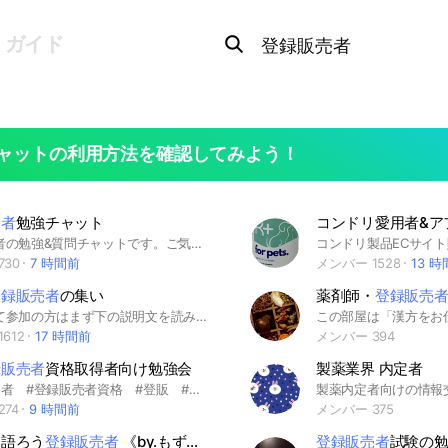
Search
OpenChats
search
ガイド
or
area
messages
search
ャットの利用方法を確認してみよう！
売者
勉強チャット
登録販売者の勉強&質問チャットです。ご気軽にご参加下さい。習熟度は特に問いません。
730
7 時間前
メンバー 1528
13 
登録販売者
の集い
薬剤師・
登録販売
【⚠️初めて参加の方はまず下の説明文を読み、参加後は右上の三からノートをご確認ください⚠️】 <オープンチャットについて> ここは登録販売者に関連のある方、興味のある方のオープンチャットです。 基本的には職場での接客や商品に関する疑問をここで解決したり、深く問い詰めたり、共有したり、情報交換をしたり、お互いを高め合ったりする目的で作成しました。 ・登録販売者を取得した方 ・これから受験予定の方 ・薬剤師さん ・資格に興味のある方 ぜひ、無言でも大丈夫なので覗いていってください。 <お願い> あくまでもお互いを高め合う場です。 個人的な話はお控えください。 話が流れてしまうと見にくいので、あまり余分な発言をせず、端的に、かつわかりやすくを心がけていただけると大変助かります。 例:@にスタンプで返信する→スタンプは幅とるのでお控えください。 例:「今から寝ます〜」「仕事終わった〜」→このような内容はTwitterでお願いします。 登録販売者取れた方達なのであまり言及しなくてもわかると思いますので適宜おねがいしますね！ <禁止事項> ・誹謗中傷 ・あからさまに社名を出して機密情報を言う ・大それた話をし続ける これに関してはチャットから追い出しますので追い出されたら察してください。 そしてもう参加しなくて結構です。 <ルール> 誰かがひとつの話題を提起したら、ある程度解決されるまではほかの話題を出さないようにしましょう。 人数も多いですので色々な方が色々な話をしていると見にくくなっちゃいますからね。 見やすい情報共有がお互いを高め合うのに有意義ですよね！ 順番はまもりましょう☺️ <最後に> せっかく作ったので、このチャットを有益なものにしたいです。 また、色々な方がおりますがより多くの方が気持ちよくこの場を利用できるような場所にしたいと思ってます。🙇‍♂️ そして結構大所帯になってきましたので、皆様発言に気をつけつつ情報交換しましょう！
612
17 時間前
メンバー 394
録販売者
資格取得者向け勉強会
製薬業界 内定者
#登録販売者 #登録販売者資格 #登販 #薬剤師 #ドラッグストア #小売業 #薬学部 #登販取得 #登販受験 #漢方薬 #生薬 #風邪薬 #無料資格取得 #無料資格 #無料資格勉強 #勉強グループライン
74
9 時間前
メンバー 375
り語ろう
登録販売者
《by.もずく》
登録販売者
試験の勉