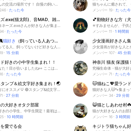
猫好きさんの交流の場所です！ 自慢の飼い猫ちゃんの話や、写真、動画の投稿OK! 是非ご参加ください #猫 #猫好き #ペット #ねこ
246
たった今
メンバー 19
たった今
マヨネーズ.exe(猫太郎)、音MAD、雑談好きな人集まれ！！！
💕動物好きな方（
ここはマヨネーズ.exeさんが好きな人が集まるオプチャです！ 音MADが好きな人、雑談したい人などもぜひ来てください！ ⚠️ルールは… ・荒らさない ・暴言を言わない ・マヨネーズexeさんのアンチをしない！ みんなで音MAD作りあって見せあったりしよ！！！ #マヨネーズ.exe #音MAD #小学生 #中学生 #高校生 #大学生 #雑談 #67 #2ch #ニコニコ動画 #
94
たった今
メンバー 11
1 時間前

猫好き
（飼っている人あつまれー!）
少女漫画好きさん
猫好き飼ってる人、飼ってないけど好きな人あつまれー‼️
19
15 分前
メンバー 107
45 分前
ンド好きの小中学生集まれ！！
そこのあなた！目が合いましたね👀 ここはとっても温かくて優しいと、入ってくれたこたちに好評です♡ 少人数でやってるんだけど、だからこそ、すぐに馴染んで楽しく過ごせるよ！（男子も参加してるよ〜） 雑談部屋、夜ちゃ(深夜トーク)もあります！ ⚠️※参加が承認されない場合、正しく質問に答えていない可能性があります。しっかりと確認してね🍀 🔺中学生も何年生かをしっかり書いてください🙇 ここは、モフサンド好きの小、中学生が集まるところです！ みんなと同じモフサンド好きとして仲良くなりたいので、ここを作りました。 ルール 1、即抜け・荒らし・スタ連はやめよう。スタンプを連続するなら１人3つまで 2、メインルームでのモフサンド以外のスタンプなし。※雑談部屋などはOK 3、喧嘩せずに仲良くする 4、雑談はしていいよ！ 5、オプチャのガイドラインを守る 6、アイコン、名前は何でもOK 7、タメ口でOK！ 8、男女関係なし！ このルールを守って仲良く楽しく話しましょ！よろしくお願いします！ #モフサンド #mofusand #ぢゅの #猫 #小学生 #中学生
16
たった今
メンバー 71
たった今
NEスタンプ＆絵文字好き集まれ！🌏
🐱猫ねこ💖愛ランド
💡こんな方にオススメ💡 🔵スタンプ&絵文字好き (有料&無料問いません！) 🔵ひとつのスタンプを押すのにこだわって探す 🔵意味の無いスタンプ連打は苦手 ⭕意味のあるスタンプ連打は最高 🔵スタンプ愛がある方 🔵たくさんスタンプを買ったけど使いどころが無い！ 🔵可愛いスタンプを自慢したい！ 💡文字の雑談もOK！スタンプを語ってもOK！ 🟢ROM専・見学歓迎！ 🟢LINEスタンプのデラックスorプレミアム会員 (会員じゃなくても楽しめます！) ✄--------------- ｷ ﾘ ﾄ ﾘ ---------------✄ 🌌お願い事🌌 📓入室後はアナウンスと大事なノートでルールをチェック！ 📓スタンプ連打は制限あり 📓難しいルールはありません。 貴方のアカウントを守る為のルールはあります。 📓ガイドラインは遵守のこと💡 #スタンプ #LINEスタンプ #絵文字 #LINE絵文字 #雑談 #ROM専OK #見学OK #スタンプ愛 #スタンプ好き #絵文字好き #初心者 #ねこぺん #ちいかわ #にわねこ #うさまる #カナヘイ #ボンレス猫 #ボンレス犬 #ひよこ豆 #いらすとや #ポプテピピック #サメにゃん #ジョイネット
71
27 分前
メンバー 34
29 分前
ちの大好きオタク部屋
😺猫としあわせ村☘
からぴち好きの小学生、中学生限定！最初は大事なノートを見てね 自己紹介とをノートによろしく！ あと猫月はなまるって言いますよろしくね！みんなの推しは誰かな？ルールを守らない人は強制退会させます！タメ口️⭕️悪口❌です！さぁ君の推しは誰？LINEで話し合いましょう💭 招待も大歓迎小・中学生のからぴち推しの人みんな集まれー！ 活動内容 グッツを見せ合う、イラストを見せ合う(からぴちの)、ライブトーク、 推しについて語り合う、雑談(雑談はなんでもOK！)、最後は存分に楽しむ！
25
10 時間前
メンバー 16
3 時間前
んを愛でる会
キジトラ猫ちゃん好