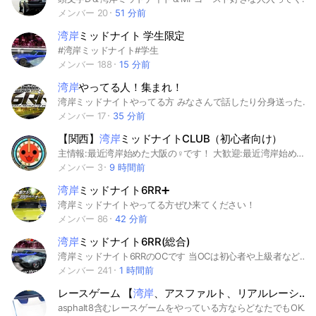
メンバー 20
51 分前
湾岸
ミッドナイト 学生限定
#湾岸ミッドナイト#学生
メンバー 188
15 分前
湾岸
やってる人！集まれ！
湾岸ミッドナイトやってる方 みなさんで話したり分身送ったりして 楽しみませんか？ 良かったらみなさんどうぞ〜 湾岸勢集まれ！ 年齢制限はありません！ 皆様の参加お待ちしてます
メンバー 17
35 分前
【関西】
湾岸
ミッドナイトCLUB（初心者向け）
主情報:最近湾岸始めた大阪の♀です！ 大歓迎:最近湾岸始めた方🔰 （↑関西の方ならなおよき） 純粋に湾岸好きの方でも大歓迎です！ みんなでわいわいお話したり 色んな情報共有できたらと 思ってます( *˙ω˙*)و ｸﾞｯ! ★チャットに入ったら トークにて簡単に自己紹介 お願いします( ՞ ᴗ ̫ ᴗ՞)" ★悪口、暴言禁止❌ ※尚、主は多忙によりお返事が 遅くなる場合もありますので あしからず(｡･Д･｡)ﾉ
メンバー 3
9 時間前
湾岸
ミッドナイト6RR➕
湾岸ミッドナイトやってる方ぜひ来てください！
メンバー 86
42 分前
湾岸
ミッドナイト6RR(総合)
湾岸ミッドナイト6RRのOCです 当OCは初心者や上級者など問わず意見を交わし合う為のものです❕RMTは御遠慮ください。 ※雑談がかなり多いです。通知offを推奨しています
メンバー 241
1 時間前
レースゲーム 【
湾岸
、アスファルト、リアルレーシング、カーパーキング、Forza horizon、
asphalt8含むレースゲームをやっている方ならどなたでもOKです！色んなことについて話しましょう！ #アスファルト8 #asphalt #レース #ゲーム #asphalt9 #車 #学生 #湾岸 #GT3 #GTS #アサルトレーシング #リアルレーシング #頭文字D #イニD