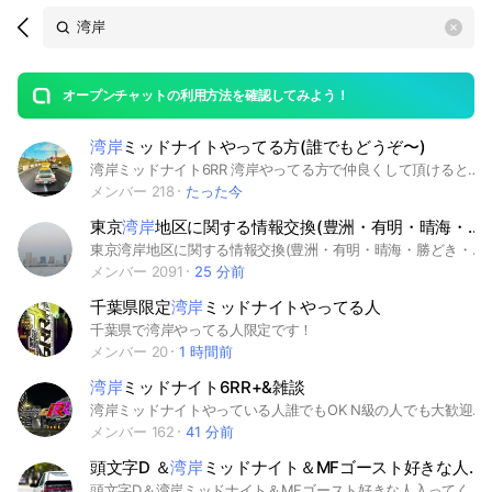
Search
search
OpenChats
area
search
or
Back
rese
messages
オープンチャットの利用方法を確認してみよう！
guide
湾岸
ミッドナイトやってる方(誰でもどうぞ〜)
open
湾岸ミッドナイト6RR 湾岸やってる方で仲良くして頂けると嬉しいです！(*Ü*)ﾉ"☀ 主は大阪勢です。メインFD乗ってます。湾岸6RR+稼働しましたね！#湾岸ミッドナイト
メンバー 218
たった今
東京
湾岸
地区に関する情報交換(豊洲・有明・晴海・勝どき・月島・東雲)
東京湾岸地区に関する情報交換(豊洲・有明・晴海・勝どき・月島・東雲)をしましょう。 ご参加頂いた場合、ノートにある 「当オープンチャットの運用に関して」ご確認をお願いいたします
メンバー 2091
25 分前
千葉県限定
湾岸
ミッドナイトやってる人
千葉県で湾岸やってる人限定です！
メンバー 20
1 時間前
湾岸
ミッドナイト6RR+&雑談
湾岸ミッドナイトやっている人誰でもOK N級の人でも大歓迎❗️ 入ったらまずノートに簡単に自己紹介をお願いします‼️ #湾岸ミッドナイト #湾岸ミッドナイト6RR #WMMT #WMMT6RR #レースゲーム #レースゲー #車 #ゲーセン #車好き #湾岸 #レース
メンバー 162
41 分前
頭文字D ＆
湾岸
ミッドナイト＆MFゴースト好きな人集まれ‼️
頭文字D＆湾岸ミッドナイト＆MFゴースト好きな人入ってくれたら大歓迎です🎉 頭文字D&湾岸ミッドナイト&MFゴースト詳しくなくない人も入ってくれたら嬉しいです。