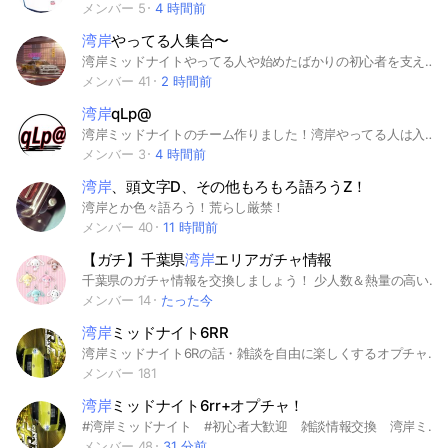
メンバー 5
4 時間前
湾岸
やってる人集合〜
湾岸ミッドナイトやってる人や始めたばかりの初心者を支えてあげるグループです！
メンバー 41
2 時間前
湾岸
qLp@
湾岸ミッドナイトのチーム作りました！湾岸やってる人は入ってください！
メンバー 3
4 時間前
湾岸
、頭文字D、その他もろもろ語ろうZ！
湾岸とか色々語ろう！荒らし厳禁！
メンバー 40
11 時間前
【ガチ】千葉県
湾岸
エリアガチャ情報
千葉県のガチャ情報を交換しましょう！ 少人数＆熱量の高い方で集まれたらと思います♩ 千葉県の中でも湾岸エリア限定となっております。 #市川市/#船橋市/#習志野市/#千葉市/#浦安市 #ガチャ #千葉
メンバー 14
たった今
湾岸
ミッドナイト6RR
湾岸ミッドナイト6Rの話・雑談を自由に楽しくするオプチャです！
メンバー 181
湾岸
ミッドナイト6rr+オプチャ！
#湾岸ミッドナイト #初心者大歓迎 雑談情報交換 湾岸ミッドナイトの話以外でも！
メンバー 48
31 分前