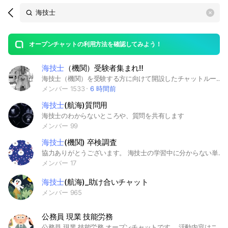
Search
search
OpenChats
area
search
or
Back
rese
messages
オープンチャットの利用方法を確認してみよう！
guide
海技士
（機関）受験者集まれ‼️
open
海技士（機関）を受験する方に向けて開設したチャットルームです。 過去問分析、試験後の解答、2級の製図予想などもしております。 筆記試験、口述試験の他、学校の中間試験、期末試験等にも対応しておりますのでご気軽に質問してください！ #海技士 #海技試験 #機関 #機関士#海上技術短期大学校 #神戸大学 #東京海洋大学 #水産高校 #海技大学校 #海上技術学校 #水産大学校 #船舶
メンバー 1533
6 時間前
海技士
(航海)質問用
海技士のわからないところや、質問を共有します
メンバー 99
海技士
(機関) 卒検調査
協力ありがとうございます。 海技士の学習中に分からない単語に遭遇したら教えてください。 回答します。
メンバー 17
海技士
(航海)_助け合いチャット
メンバー 965
公務員 現業 技能労務
公務員 現業 技能労務 オープンチャットです。 活動内容はニュース共有したり、ニュースに対して議論したり自由です。 管理人だけではなく、参加者も公務員関連のニュースの共有可能です。 現業 技能労務職の現役公務員 今後、技能労務職や現業職員の採用試験を受験する方も歓迎します。 #公務員 #技能労務職 #現業 #氷河期 #用務員 #給食 #斎場 #火葬 #ゴミ収集 #調理員 #上下水道 #運転手 #道路補修 #樹木剪定 #浄水場 #電話交換手 #警備員 #守衛 #清掃作業員 #公務員試験 #技能員 #特定業務 #ダム管理 #教育施設業務 #ボイラー技師 #警察技能 #技術員 #自動車整備 #海技 #学校業務員 #環境整備員 #土木作業員 #運輸業務 #工手 #庁務作業員 #し尿処理 #校務 #汽かん員 #農業技術員 #と畜解体 #衛生作業員 #農場業務 #食肉処理 #塵芥収集 #就職 #転職 #第二新卒 #フリーター #ニート #中退 #高卒 #中卒 #非正規 #会計年度 #道路維持 #道路整備 #ゴミ回収 #調理師 #畜産 #酪農 #労働組合 #労組 #募集情報 #自治体 #コネクション #出来レース #採用情報 #求人情報 #ゆとり世代 #有給休暇 #福利厚生 #住宅手当 #住居手当 #家賃補助 #Z世代 #面接 #作文 #小論文 #体力試験 #体力検査 #体力測定 #直営 #民間委託 #指定管理者 #ハローワーク #道路工事 #除雪作業 #雪かき #公園管理 #公園維持 #補欠合格 #採用漏れ #採用もれ #公用車 #公用自動車 #市営地下鉄 #路面電車 #公営バス #路線バス #看護助手 #介護士 #介護福祉士 #ホームヘルパー #看護補助 #水道技師 #水道技術