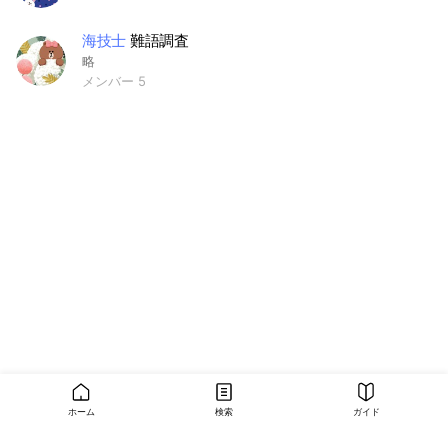
海技士
難語調査
略
メンバー 5
ホーム
検索
ガイド