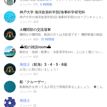
メンバー 175
5 時間前
神戸大学 海洋政策科学部/海事科学研究科
神戸大学の海洋政策学部(旧:海事科学部)のオープンチャットです。海洋政策学部を志望する方やOBOGの方も参加できます。誰でも会話を閲覧できるので、機密情報の取り扱いやマナーに注意してください。ルールを守って楽しく有意義に会話しましょう。 #神戸大学 #神戸商船大学 #海事科学部 #海洋政策学部 #海技免状 #航海士 #機関士
メンバー 426
⚓機関部の交流場🛠️
機関士や機関員、船員の方々は大歓迎です！ 機関整備の相談や海技試験に関する質問等々いろいろ話しましょー！！ #船 #船乗り #船員 #機関部 #エンジニア #海技士 #内航船 #外航船
メンバー 468
10 時間前
⛴船の雑談room⛴
船好き・漁師・船乗り・水産系学生etc... とにかく船について話す部屋です！ 船員の方は特に大歓迎します🍾 暇つぶしにでもどうぞ😆 【主情報】 海洋大学入学 →首席 →日本郵船入社 →船長 を目指す高3ボーイ🏝 2021年9月10日〜 #船 #船乗り #船員 #航海士 #機関士 #海技士 #造船 #船旅 #海 #海運 #船舶 #フェリー #クルーズ #魚 #海洋大学 #神戸大学 #東海大学 #内航船 #外航船 #釣り #船長
メンバー 418
海技士
（航海）3・4・5・6級
お互いに助け合いましょう！
メンバー 197
船「クルーザー」
船舶免許を持ってる人同士で情報共有をしましょう。 ◆こんな人がいます ・あまり出てこない管理人 ・クルーザー持ってる人達 ・船や海や山が好きな人達 ・船を出して釣りをしている人達 ・船のエンジンを修理？改造してるっぽい人達 ・海技士さんや、船関係で働いてる人(あまり陸にいなそうな人達？w なんか普段見れないような写真が見れるかも？ ・ヤマハシースタイルの会員さん多いかも知れない ◆こんな雑談も歓迎 ・各地の天気情報 ・釣り情報 ・免許取得相談 ・船購入/改造/レンタル ・別に陸の話でもいいよ？
メンバー 58
海技士
メンバー 32