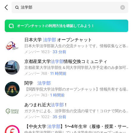
Search
search
OpenChats
area
search
or
Back
rese
messages
オープンチャットの利用方法を確認してみよう！
guide
日本大学
法学部
オープンチャット
open
日本大学法学部新入生の交流チャットです。情報収集など各自お好きにご利用下さい。※あまりにもマナーの酷い人は強制退会させていただく場合があります。
メンバー 1623
33 分前
京都産業大学
法学部
情報交換コミュニティ
京都産業大学法学部生＆同大学同学部入学予定者のみ参加可能！単位のことや課題、ゼミの情報を共有するためのオープンチャットです！ #京都産業大学 #春から京産大 #法学部 #法学部法学科 #法学部法政策学科 #法学科 #法政策学科 #受験生
メンバー 748
11 時間前
関学
法学部
【関西学院大学法学部のオープンチャット】情報共有する場所です！単位やテストのことについてわからないことがあれば質問してください。（必ずしも答えてくれるとは限りません）
メンバー 743
1 時間前
あつまれ近大
法学部
！
ガクスケによる、法学部生の交流の場です！コロナで関わることが少なくなった時間を活用して、ここで皆さんで交流しましょう！近大の授業のことや趣味のこと、なんでも気軽に話し合いましょう！！ もちろん課題の答え合わせに使っても大丈夫です！ ※ここは個人が特定されないので気軽に書き込むことができます。
メンバー 1022
35 分前
【中央大学
法学部
】1〜4年生🌸（履修・授業・サークル）｜CAPS
中央大学法学部に在籍している大学生向けのオープンチャットです🥳 授業やサークル、ゼミなどの情報共有に是非是非ご活用ください🎉 #中央大学 #法学部 #大学 #CAMPANION