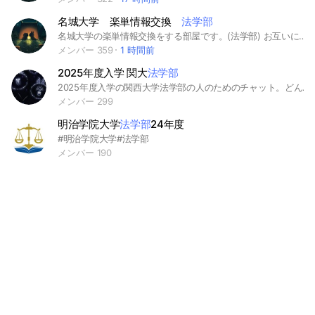
名城大学 楽単情報交換
法学部
名城大学の楽単情報交換をする部屋です。(法学部) お互いに楽単を教え合って単位を早く取得するのが目的です。 気軽に入ってくれて結構です☺️ #名城大学 #法学部 #楽単
メンバー 359
1 時間前
2025年度入学 関大
法学部
2025年度入学の関西大学法学部の人のためのチャット。どんな話でもオッケー #関大 #法学部 #関西大学 #関大法学部
メンバー 299
明治学院大学
法学部
24年度
#明治学院大学#法学部
メンバー 190