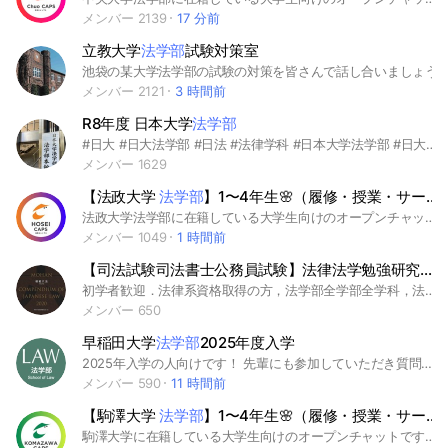
メンバー 2139
17 分前
立教大学
法学部
試験対策室
池袋の某大学法学部の試験の対策を皆さんで話し合いましょう
メンバー 2121
3 時間前
R8年度 日本大学
法学部
#日大 #日大法学部 #日法 #法律学科 #日本大学法学部 #日大法 #法法法 #日本大学 #法学部 #春から日大
メンバー 1629
【法政大学
法学部
】1〜4年生🌸（履修・授業・サークル）｜CAPS
法政大学法学部に在籍している大学生向けのオープンチャットです🥳 授業やサークル、ゼミなどの情報共有に是非是非ご活用ください🎉 #法政大学 #法学部 #大学 #CAMPANION
メンバー 1049
1 時間前
【司法試験司法書士公務員試験】法律法学勉強研究会【行政書士,
初学者歓迎．法律系資格取得の方，法学部全学部全学科，法科大学院ロースクール 司法試験，司法書士，行政書士，公務員試験受験者 幅広くどなたでも参加可能 🟡法学基礎から司法試験，公務員試験に至るまで，幅広く知識獲得の場として双方向教育，共有される事を願う． ⚖️ 📍各位気軽に話し合える場所 📍まずはご参加ください‼️ 皆で知識共有と学問探究の場として活用いただければ幸い #法律 #司法試験 #法科大学院 #予備試験 #ロースクール #法学 #法律 #法学部 #法律学 #法曹 #大学院 #法務博士 #法学士 #社労士 #FP #司法書士 #行政書士 #法務省 #初学者 #新入学 #新入学生 #大学生 #大学 #国立大学 #私立大学 #予備校 #資格予備校 #国家試験 #国家資格 #資格 #勉強 #学習 #学位 #学士 #修士 #博士 #卒業 #修了 #文系 #理系 #公務員試験 #公務員 #国家公務員 #地方公務員 #受験 #受験生 #大学受験 #オンライン授業 #リモート #オンライン #拡散 #宣伝 #歓迎 #法学教室 #ゼミ #論文 #卒業論文 #単位 #判例 #裁判所 #傍聴 #裁判 #判決 #事件 #刑事 #民事 #情報交換 #情報共有 #情報 #情報提供 #法律家 #法律相談 #法律学科 #法律事務所 #合格 #不合格 #浪人 #現役 #現役合格 #パラリーガル #law
メンバー 650
早稲田大学
法学部
2025年度入学
2025年入学の人向けです！ 先輩にも参加していただき質問等に答えてくださると助かります。後輩の参加もOKです。全オプチャ共通ルール以外のルールとして、テストに向けた情報交換に協力すること、故意に虚偽の発言をしないことがあります。 #早稲田大学#法学部#2025#春から早稲田#課題#わせだ#waseda#2025年入学#大学#授業#楽単#単位#期末テスト#法律
メンバー 590
11 時間前
【駒澤大学
法学部
】1〜4年生🌸（履修・授業・サークル）｜CAPS
駒澤大学に在籍している大学生向けのオープンチャットです🥳 授業やサークル、ゼミなどの情報共有に是非是非ご活用ください🎉 #駒澤大学 #法学部 #大学 #春から駒澤大学 #楽単 #就活 #就職活動 #インターン #サマーインターン #冬インターン #サークル #バイト #ゼミ #早期選考 #本選考 #マーケティング #履修登録 #英語 #フランス語 #中国語 #スペイン語 #雑談 #コミュニティ #新歓 #新入生歓迎会 #恋愛 #学祭 #学園祭 #文化祭 #大学受験 #旅行 #免許 #合宿免許 #教職 #教職免許 #留学 #TOEIC #長期インターン #起業 #新生活 #金融 #一人暮らし #アルバイト