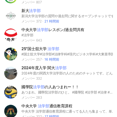
メンバー 807
新大
法学部
新潟大学法学部の質問や過去問に関するオープンチャットです
メンバー 372
21 時間前
中央大学
法学部
レスポン/過去問共有
#法学部
メンバー 643
25"国士舘大学
法学部
#国士舘大学#法学部#法律学科#現代ビジネス学科#大東亜帝国
メンバー 257
16 時間前
2024年度入学 関大
法学部
2024年度の関西大学法学部の人のためのチャットです。どんな話でもオッケー！ 雑談、つまらない話でも大丈夫です！ #関大 #関西大学 #関大法学部 #関西大学法学部 #関大生 #2024年度
メンバー 332
國學院
法学部
の人あつまれー！！
あつまれ、國學院法学部のひと。 #國學院 #法学部 #法律 #政治 #法律専門職
メンバー 283
中央大学
法学部
通信教育課程
中央大学 法学部通信教育課程に通ってる人たち集まって、単位取れるよう協力しましょう。
メンバー 322
17 時間前