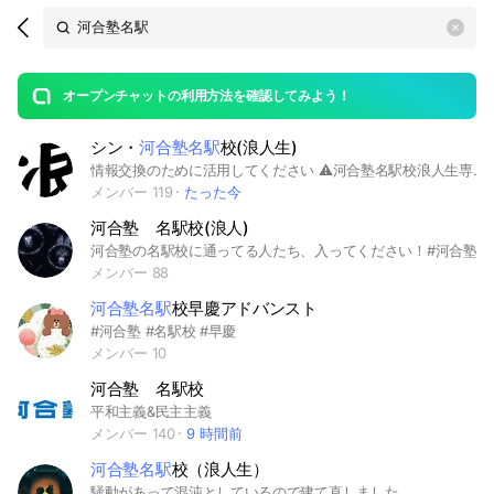
Search
search
OpenChats
area
search
or
Back
rese
messages
オープンチャットの利用方法を確認してみよう！
guide
シン・
河合塾名駅
校(浪人生)
open
情報交換のために活用してください ⚠️河合塾名駅校浪人生専用⚠️ 部外者・度を超えた発言(当社比)をした者は即座に追放します #河合塾 #浪人生
メンバー 119
たった今
河合塾 名駅校(浪人)
河合塾の名駅校に通ってる人たち、入ってください！#河合塾
メンバー 88
河合塾名駅
校早慶アドバンスト
#河合塾 #名駅校 #早慶
メンバー 10
河合塾 名駅校
平和主義&民主主義
メンバー 140
9 時間前
河合塾名駅
校（浪人生）
騒動があって混沌としているので建て直しました。