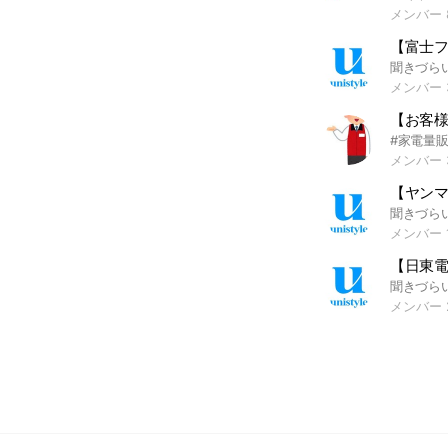
メンバー 
メンバー 
メンバー 
メンバー 1
メンバー 