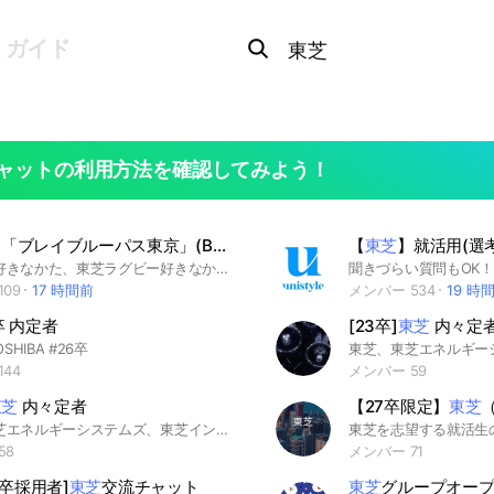
Search
OpenChats
search
ガイド
or
area
messages
search
ャットの利用方法を確認してみよう！
ラグビー「ブレイブルーパス東京」(BL東京)
東芝
府中
【
東芝
】就活用(選考対
ラグビー好きなかた、東芝ラグビー好きなかた、ブレイバーからOne Lupus
09
17 時間前
メンバー 534
19 時
卒 内定者
[23卒]
東芝
内々定
SHIBA #26卒
44
メンバー 59
東芝
内々定者
【27卒限定】
東芝
（
東芝、東芝エネルギーシステムズ、東芝インフラシステムズ、東芝デバイス&ストレージ、東芝デジタルソリューションズの24卒内定者用オープンチャットです。
58
メンバー 71
3卒採用者]
東芝
交流チャット
東芝
グループオー