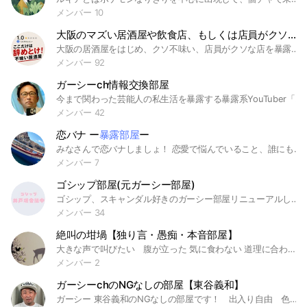
メンバー 10
大阪のマズい居酒屋や飲食店、もしくは店員がクソな店を紹介する部屋
大阪の居酒屋をはじめ、クソ不味い、店員がクソな店を暴露しまくる部屋です
メンバー 92
ガーシーch情報交換部屋
今まで関わった芸能人の私生活を暴露する暴露系YouTuber「ガーシー」こと「東谷義和」大先生関連の情報やその他芸能界ゴシップについての情報交換部屋です。 #ガーシー #三浦春馬 #城田優 #真剣佑 #綾野剛 ＃大原櫻子 #選挙 #ジャニーズ #芸能界#ゴシップ
メンバー 42
恋バナ ー
暴露部屋
ー
みなさんで恋バナしましょ！ 恋愛で悩んでいること、誰にも言えないこと。ここで全部暴露しちゃってください！ 相談のります😎
メンバー 7
ゴシップ部屋(元ガーシー部屋)
ゴシップ、スキャンダル好きのガーシー部屋リニューアルして復活。一周回ってオプチャで一番平和でほのぼの ネット井戸端会議。雑談あり。 芸能界の裏話や、ゴシップ、界隈の暴露…！？もたまに出ます。 #ガーシー #ゴシップ #暴露系 #コレコレ #ホスラブ #ガルちゃん #雑談
メンバー 34
絶叫の坩堝【独り言・愚痴・本音部屋】
大きな声で叫びたい 腹が立った 気に食わない 道理に合わない 一人では抱えきれない 本音を吐き出したい いろいろな思いの詰まった気持ちをスッキリ吐き出してください #愚痴#不満#秘密#仕事#バイト#上司#部下#親#子供#兄弟姉妹#年長者#近所#ゴミ #秘密#騒音#嫁#姑#義母#旦那#近所#友達#舅#小姑#店員#店#新人#マウント#妬み#ストレス#暴露#絶縁#無視#本音#執着#変 独り言専用です 基本返事は❌です。 みなさん、ストレス発散してね 別部屋で相談も聞きますよ😃
メンバー 2
ガーシーchのNGなしの部屋【東谷義和】
ガーシー 東谷義和のNGなしの部屋です！ 出入り自由 色々と情報交換しましょう！ 基本的にガーシーを応援する部屋です♡ 肯定・否定を問わず活発な意見は大歓迎ですが、差別・誹謗中傷や宣伝行為などはBanします！ #ガーシー #東谷義和 #ガーシーch #暴露 #youtuber