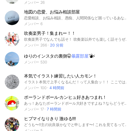
メンバー 26
地図の恋愛、お悩み相談部屋
恋愛相談、お悩み相談、愚痴、人間関係など困っているあなたの相談に乗ります🌟 普段は自由な雑談部屋となっております🏵 相談がある人は「相談いいですか？」など気軽にひと声かけてくだい🌟 そのときいるメンバーさんが相談に乗ってくれます✨ 誰でも入れるので相談がある人、相談に乗りたい人、相談を聞きたい人などなど… #相談 #悩み #悩み相談 #恋愛 #恋愛相談 #癒やし #Z李 #滝沢ガレソ #ゴシップ #平成フラミンゴ #中町兄妹 #コレコレ #くれいじーまぐねっと #ばんばんざい #夜のひと笑い#なこなこ #キヨ #ヒカル #ラファエル #シバター #へずま #てんちむ #かねこあや #P丸様 #マホト #コレ恋 #石川典行 #ポケカメン #5ちゃんねる #kimono 平田くん #ゆりにゃ #マイキー #すとぷり #ななもり #ジェル #莉犬 #ころん #さとみ #るぅと #あっとくん #ツイキャス #ニコ生 #ユーチューブ #みずにゃん #加藤純一 #朝倉未来 #へライザー #ティックトック #TikTok #じゅんや #Junya #はじめしゃちょー #ヒカキン #ガードマン #桐崎栄二 #よりひと #ノック #レペゼン #ヘラヘラ #暴露 #ゲーム #ゆきむら #ネクステ #あきるな #ちょこらび #コムドット #ネクステ #みきおだ #みっきー #フィッシャーズ #東海オンエア #木下ゆうか #きまぐれクック #スカイピース #ジョーブログ #まふまふ#兄者弟者 #キズナアイ #Vtuber #ブライアン #ジャニーズ #ジャにのちゃんねる #嵐 #AKB #乃木坂46 #欅坂46 #アイドル #エガちゃんねる #しばなん #あやなん #ヴァンゆん #ひなちゃんねる #カジサック #朝倉海 #Ado #ボンボンTV #ガーシー #東谷 #東谷義和 #GASYLE #ぷろたん #まあたそ #エミリン #ジュキア #バイオハザード #禁断ボーイズ #ふくれな #宮迫博之 #パパラピーズ #タケヤキ翔 #カルマ #衛門 #手越祐也 #ゆゆうた #パオパオチャンネル #フォーエイト #きょんくま #セイキン #ゆきむら #くりえみ #さんこいち #へきトラ #ゆきりぬ #ヒイラギリオ #春木開
メンバー 6
吹奏楽男子！集まれー！！
吹奏楽男子でなんでも話そ！ 吹奏楽以外でも楽しく話そうぜ！ 主は卒部し、吹奏楽部員ではなくなったので、元吹奏楽部員だったよーって方も募集中！ みんなで他愛のない話をしたりしてます。 なおこのグループはパンダさんのグループでの不都合のため作らさせてもらったグループです。 ノートに自己紹介お願いします！ ルール📕 即抜けするなら入らないで💦でも合わないなって思ったら抜けてオッケーです👌 吹奏楽以外の話題は普通に話してオッケーです。 トークでの宣伝もOKですが、宣伝目的での参加はお控えください。 自身の学校の情報は自己責任で管理してください。 相手の学校の開示を強要するようなことはやめましょう。 人の学校や名前など、個人特定につながる情報を第三者がオプ上で勝手に暴露するような行為は絶対にやめてください。 男子限定とは言っていますが、女の子の入室もオッケーにしています。 ただトラブル阻止のため、個人部屋を男女で作ったりなどの行為はやめていただきたいです。 ⚠️下ネタや、人を嫌な気持ちにさせる言葉を言う人は基本すぐに強制退会させるので言葉には気をつけてください。 下ネタ系、際どい話題も一切禁止します。ライトでは規制緩くなります。 度々男性の同性愛者の方から管理人に対してセクハラ的な発言や好意を伝えるなどの行動があるのですが、数々の経験により管理人は同性愛者の方々にアレルギー反応を起こすので、普通に話す分には良いのですが、そこらへんの節度を守るようにしてください。
メンバー 266
20 分前
ゆりのインスタの裏側🤫
暴露部屋
💣⚡️
メンバー 530
本気でイラスト練習したい人カモン！
イラスト本気で上手くなるんだ！って人集合ッ！！ ここではイラスト練習やイラスト添削をするオープンチャットです。 イラストが上手くなりたい！アドバイスを貰いたい！って人は是非入ってみてください！ ---------------------------------- このオプのルールです！ オプに入ったらノートに自己紹介お願いします！ ーーーーーーーーーーーーーーーーーーーーーーー [NG一覧] ・誹謗中傷、暴言、荒らし ・他人のプライバシー暴露 ・過度な連投、スタ連 ・無断スクショ、無断保存 ・自作発言（トレス等もNG） ・公言無しの模写、トレス ・副官クレクレ ・過度な関係のない話（URL等は他界隈へ！） ・AIイラストの投稿 ・AIでの学習 ーーーーーーーーーーーーーーーーーーーーーーー ［一応書いてるOK一覧］ ・H、グロはノートにワンク挟んだらOK！ ーーーーーーーーーーーーーーーーーーーーーーー NG一覧以外のものは常識の範囲でOKです！！ みんなで楽しいオプにしましょう！ ※個人のプライバシーの暴露は自己責任でお願いします -イベント- - -トークルーム- -本オプ -ガチ練習部屋 -相談部屋 -管理人・副管理人部屋 -タグ表- #イラスト #練習 #イラスト練習 #デジタル #アナログ #上手くなりたい #うまくなりたい #本気 #成長したい #イラスト上達 #上達 #添削 #アドバイス #絵 #お絵描き
メンバー 100
4 時間前
ポーランドボール·カンヒュ好きあつまれ！
あっ！あなたポーランドボール大好きですよね？ならどうぞ入って行ってください！イラスト投げてもいいし、雑談に花を咲かせてもOK！無通知部屋完備！初心者？どうぞどうぞ、他の界隈から？どうぞどうぞ！荒らしはもちろんお断り！ 即蹴ります！ 入ってきたら大事なノート見てねぇ～ ～禁止事項～ 荒らしとか個人情報暴露とかやめてね絶対？ 即抜けお断り！ 誹謗中傷禁止！ ～ハッシュタグの乱用↓～ #ポーランドボール #雑談 #CH #PB #CB #カンヒュ #イラスト #ポーランドボール界隈好きな人ぉ#雑談好き #ポーランドボールオプチャ同盟加盟オプ なんだぜ
メンバー 17
7 時間前
ヒプマイなりきり 激ゆる!!!
どうも〜!!主の比良坂かなでと申します〜! これを見てるってことはヒプマイ好きってことよね?! 古参なのか最近ハマったとかは気にせずに 皆で仲良くなりきりしましょー!! 早速ここの部屋のルールなんやけど.... このオプチャ作った目的は...私のためだけなんです...!!! 私の逆ハーレムの夢を叶えるため!!あなたがたには ヒプマイのイケメン諸君を演じて欲しい!!! だから夢が無理な人はここでUターンお願いねー そのお思いでいっぱいなんです!!!!!!!! ヒプマイは結構前からある作品やから 自分の推しキャラがどこも演じれない!!と 困ってる方募集です!!! じゃあ❌なことと〇なことを宣言する!! ❌絶対だめ ・同顔、キャラ被り(ややこしい) ・自信のオリキャラ(なんか嫌だ) ・掛け持ち(ややこしくなるから) ・即抜け(普通に腹立つ) ・荒らし、しつこい宣伝(これしたら強制退会!) ・中の人同士の喧嘩(キャラ同士はOK!でも適度にだぞ) ・病みアピ、個 人 情 報 の暴露(自分のも絶対だめ!!) (命を守るために絶対守ってね!!) ・キャラ崩壊などの悪口 ・他界隈のお話(するならスレッド立てるかライト、壁でお願いします!!!!!) 〇なこと ・キャラ崩壊(ちょっとだけならね!) ・敬語なし!(背後部屋では初めの頃は敬語使お?) ・ノートでの壁作成! ・専用ノートでの宣伝!(1人3つまで!!同じのを3回はダメ!) ・スタンプの使用!(他界隈は勘弁💦) ・副官の希望(私は低浮上だから副官は何人でもほしい) ・ヒプステのオリキャラを演じること!(私は知らんが!!) ・キャラ同士の恋愛!(本当は私の事好きになって欲しいけど...どうしてもって言うならいいよ!!) ・お友達を誘うこと!(荒らさないならOK!) くらいかな...ヒプステはまだ1個しか見た事ない.. ヒプマイにわかだけど取り敢えずイケメンだし まぁ好きに演じてくれや!! それじゃあ中で会おうねー もうちょっと下行ってみて!! 合言葉は「かなでさんを愛すことを誓います」 だよ??????私を愛せ #ヒプノシスマイク#ヒプマイ#なりきり#nrkr#夢#BL#腐#かなで
メンバー 5