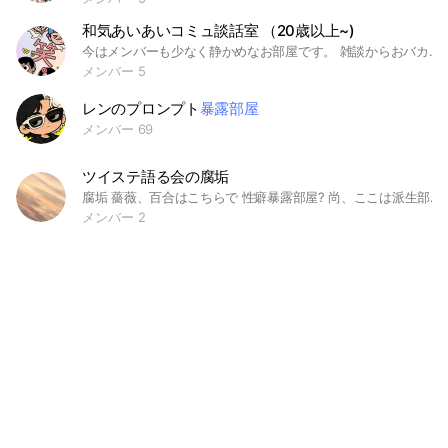
和気あいあいコミュ談話室 （20歳以上~)
今はメンバーも少なく静かめなお部屋です。 雑談からおバカな会話までどんな話でも一緒にしましょう･:*+.(( °ω° ))/.:+ ꙳★*ﾟ参加条件： ・独身/既婚の方 ・20以上～の方、 ・性別不問、LGBTどなたでも。 ・アイコンの設定をしていただける方 ꙳★*ﾟ人見知りや夜なかなか眠れない人大歓迎です。 ꙳★*ﾟ男女関係なくわいわいお話しましょう！ #雑談 #おしゃべ り #談話 #独身 #既婚 #共感 #食 #酒 #マイペース #コミュ #まったり #孤独 #アニメ #まんが #音楽 #仲間 #挨拶 #深夜 #趣味 #仲良し #空気 #初心者 #楽しく #ぼっち #会話 #わいわい #息抜き #気晴らし #眠れない #寝れない #つらい #辛い #盛り上がる #疲れ #ストレス #LGBT #つぶやき #独り言 #のんびり #緩やか #気晴らし #やさしい #穏やか #リラックス #賑やか #おしゃべり#和気あいあい #愚痴 #主婦 #相談 #暴露
メンバー 5
レンのプロンプト
暴露部屋
メンバー 69
ツイステ語る会の腐垢
腐垢 薔薇、百合はこちらで 性癖暴露部屋? 尚、ここは派生部屋ですが誰でも参加どうぞ コード入力 【0406】 地雷は配慮しません 地雷踏み抜かれても責任は取らん 自衛してくれ 自由なスタンス ルールだけ必ず確認してください
メンバー 2