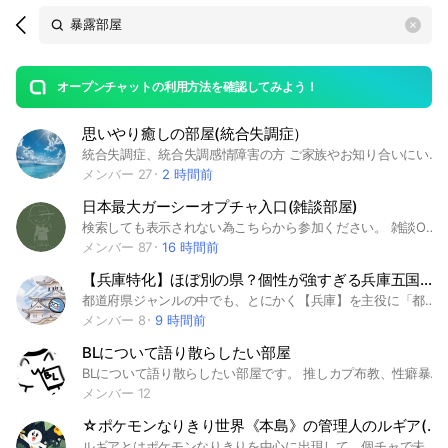
Search
search
OpenChats
area
search
or
Back
rese
messages
オープンチャットの利用方法を確認してみよう！
guide
思いやり癒しの部屋(統合失調症）
open
統合失調症、統合失調感情障害の方 ご家族やお知り合いにいらっしゃる方向けのお部屋です 思いやりや癒しを大事にしたお部屋を目指しています 管理人は寛解期に今入っております 皆さんの参考にもなればなと思っています 今お辛い方、症状が軽い方も、皆さんが居やすい場所にしていければなと思っています #今より症状が良くなりたい楽になりたいそんな人は誰でもできるそんな方法から伝えていきます 一歩ずつ、前を向いていきましょう ☺️ #統合失調症#統合失調感情障害#メンタル疾患#精神病#思いやり#癒し#寛解#鬱#躁鬱#被害妄想#日頃出来ることを少しずつやってみてやれることをお伝えします#生活改善#楽しみみつける#自助グループ#暴露療法#認知行動療法
メンバー 27
2 時間前
日本最大ガーシーオプチャ入口(雑談部屋)
検索しても表示されない為こちらから参加ください。 雑談OKなガーシー部屋です。 (ガーシーの話題は日本最大のガーシーchについて語る部屋へ) 雑談部屋だからガーシー関連じゃない話題でも何でもOK！ #ガーシー #東谷義和 #GC2 #ガシる #NHK党 #立花孝志 #コレコレ #暴露 #グルメ #料理 #トラベル #旅行 #美容 #健康 #ダイエット #筋トレ #映画 #ドラマ #アニメ #スポーツ
メンバー 87
16 時間前
【兵庫特化】ほぼ別の県？個性が強すぎる兵庫五国を語り尽くす部屋！
都道府県ジャンルの中でも、とにかく【兵庫】を主役に「都道府県ヒューマンズ（都道ヒュ）」と「地理」の視点でワイワイ楽しく喋り倒すお部屋です！ 日本海から瀬戸内海まで突き抜けてて、ぶっちゃけ一つの県の中に5つの国（摂津・播磨・但馬・丹波・淡路）が詰まってる大容量な兵庫県。この魅力的な地域性を、都道ヒュのキャラ設定やリアルな地理ネタで深掘りしませんか？ 【こんなお話（とツッコミ）で盛り上がりましょう！】 ●「うちの県ヒュの兵庫はこんな性格！」という妄想・設定・イラストの共有（大好物です） ● 兵庫五国の個性が強すぎて「キャラ付けをどうするか？」っていう楽しい問題 ●「日本海側と瀬戸内海側で気候違いすぎて同じ県ヒュに見えんわ！」大真面目な地理考察 ●「神戸だけが兵庫じゃないねんぞ！」という他地域の叫びや、ご当地あるあるの暴露 ● 他県（お隣さんや関西メンバー、新快速の仲間たち）との美味しい関係性やコンビ語り ガチガチの地理考察から、「うちの都道ヒュの兵庫を見てくれ！」という情熱的な創作語り、ライトなトークまで何でも来い！です。 ガッツリ語りたい人はもちろん、文字で妄想を爆発させたい人、喋るのは緊張するから会話を眺めてニヤニヤしたい「見る専」の方もみーーんな大歓迎です✨ 管理人も兵庫の地理と都道ヒュが大好き！（でも時々広すぎて脳内バグ起こしてる）みんなで楽しく兵庫への愛を叫びましょうー！お気軽に入ってきてな！ ⚠️ お約束 ⚠️ ● みんながハッピーに過ごせるよう、マナーを守って会話しましょう！ ● 他県への度を越した誹謗中傷、荒らし行為は禁止です🙅（愛のある小競り合いはヨシ！） #兵庫県 #都道府県ヒューマンズ #都道ヒュ #地理 #地理系 #ご当地 #兵庫五国 #関西 #トーク
メンバー 8
9 時間前
BLについて語り散らしたい部屋
BLについて語り散らしたい部屋です。 推しカプ布教、性癖暴露などまぁ好きなように語りたいと思って作ったやつです。 腐女子さん腐男子さんおいでませ
メンバー 12
☆ポケモンなりきり世界《本島》の管理人のルギア(リザードン、ヌメルゴン)の罪について暴露する部屋
ルギアとはポケモンなりきりを中心に出現して、個チャで未成年等には不適切なトークを強要してきたり、気に入らない者を一方的に排除したりする危険人物です 彼の部屋で真実を訴えても、全てのトークが消され強制退会させられてしまうので作りました 彼が犯した行為についてずっと前から説明を求めていますが、スマホの調子がどうの、受験がどうの、と言って一向に事態が進展する兆しはありません それどころか挙句の果てに退会通知が表示されないようにしてからのサイレント退会です ここではトークは削除しません ルギアさんも入って頂いて結構ですよ お話しましょう #ゴジラ #なりきり #ポケモン #ドバゴジ #ルギア