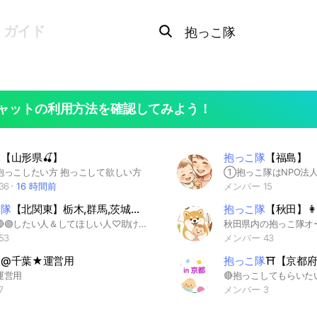
Search
OpenChats
search
ガイド
or
area
messages
search
ャットの利用方法を確認してみよう！
隊
【山形県🍒】
抱っこ隊
【福島】
抱っこしたい方 抱っこして欲しい方
36
16 時間前
メンバー 15
こ隊
【北関東】栃木,群馬,茨城👩‍🍼👶💖
抱っこ隊
【秋田】👩‍
抱っこ隊🔴🟢したい人＆してほしい人♡助け合いの場♡✨
53
メンバー 43
隊
@千葉★運営用
抱っこ隊
⛩️【京都
運営用
7
メンバー 3