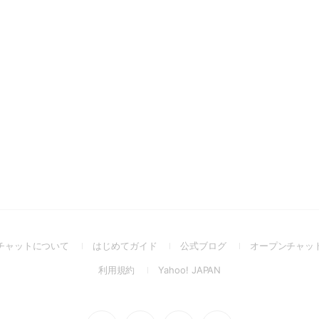
(Open
(Open
(Open
チャットについて
はじめてガイド
公式ブログ
オープンチャッ
in
in
in
(Open
(Open
利用規約
Yahoo! JAPAN
a
a
a
in
in
new
new
new
a
a
window)
window)
window)
new
new
Go
Go
Go
Go