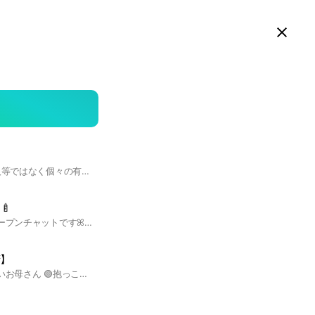
スマホ版LINEで見る
Close
searc
area
①抱っこ隊はNPO法人等ではなく個々の有志の集まりであり、その上で双方合意の上での活動です。その上で抱っこ隊はその活動の集約に過ぎない立ち位置です。 例:マッチングアプリも双方間のトラブルで運営側が責任を負うことがないのと同じと考えて頂ければと思います。 ②上記に基づいての活動において、万が一の対応として、本来個々での加入が必要なボランティア保険への加入予定であること。 予定というのは保険期間が年度単位のため。 ③サポート希望の保護者も上記を踏 まえた上での参加である事。 ④大前提として医療行為は禁止としております。 また、現状として福島では保護者不在の状況下に置かないということも併せての回答とさせて頂きます。
🍼
秋田県内の抱っこ隊オープンチャットですꕤ︎︎·͜· 子育て中の親御さんと、子育てを応援したい先輩ママたちがつながるコミュニティです☺️
府】
🔴抱っこしてもらいたいお母さん 🟢抱っこしたい子育て経験のある方 手が離せない、この時間だけ子供を見てほしい。大人と話がしたい。お買い物に付き合ってほしい。などの依頼になります。 参加される場合、お名前の前に🔴🟢、それぞれお付けください。どちらもできる方は両方お付けくださいね😊 Threadsのアカウントがある事が必須です。 抱っこしたい参加者様はThreadsのアカウントを公開にしてください。 詳しくは、Threads @mayumisaga.always まで、ご連絡ください。 #抱っこ隊 #抱っこ隊京都 #赤ちゃん #子育て #子育て大変 #子育て疲れた