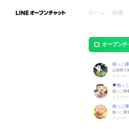
ホーム
検索
オープンチ
guide
open
抱っこ
山形県で
メンバー 
🌟
抱っ
メンバー 
抱っこ
抱っこ隊
メンバー 