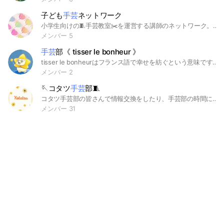
子ども
手芸
ネットワーク
小学生向けの🧵手芸教室✂️を運営する講師のネットワーク。レシピ・情報・気持ちを共有しましょう😊 #子ども手芸 #手芸
メンバー 5
手芸
部《 tisser le bonheur 》
tisser le bonheurはフランス語で幸せを紡ぐという意味です。 手芸のジャンルを問わず、皆さんで会話を楽しめる場になればと思いこのオープンチャットを立ち上げました。 皆さんで会話を楽しんで頂くため、定員は10〜20名を予定しております。 参加時は名前の横に括弧書きで自分の好きなジャンルの記載をお願いします。（例）はなこ（編み物） 管理人は編み物、刺繍等の初心者です。どうぞ宜しくお願いいたします。
メンバー 2
🪡コタツ
手芸
部🧵
コタツ手芸部の皆さんで情報交換をしたり、手芸部の時間に話題になったトピックを共有する場所です🥰
メンバー 31