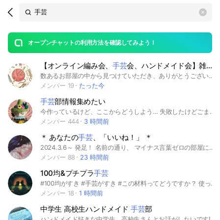
Search
search
OpenChats
area
search
or
Back
rese
messages
オープンチャットの利用方法を確認してみよう！
guide
​【オンライン編み会、
手芸
会、ハンドメイド会】雑談大歓迎＊通話作業（ライブトーク）＆写真投稿🧶​
open
​数あるお部屋の中から見つけていただき、ありがとうございます✨ ​このオープンチャットは、編み物を中心に、刺繍、フェルト、裁縫など、いろんな手芸・ハンドメイドが大好きな人が集まって、ゆるく繋がる場所です。 ​初心者さんからベテランさんまで、どなたでも大歓迎！ ​🧶 こんなことをするお部屋です ​ライブトークでのオンライン作業会 （不定期で開催します！声出しOK、ミュートで聴くだけの聞き専、コメント参加も大歓迎です♪） （人数がある程度集まれば開催しようと考えております） ​日々の作品の写真投稿・進捗報告 ​手芸に関するお悩み相談や雑談 ​「今は通話できないけど、作ったものを見せ合いたいな」という方の投稿もいつでもお待ちしています。 ​みんなで「それ可愛い！」「今これ作ってます！」とワイワイ楽しみながら、居心地のいいおうちカフェのような場所にしていきましょう☕️ ​⚠️ お願い みんなが楽しく過ごせるよう、作品への批判や、販売の過度な勧誘などはご遠慮ください。お互いにリスペクトを持ってまったり楽しみましょう。 ​お気軽にご参加くださいね♪ #かぎ針#オンライン編み会 #編み物 #手芸 #ハンドメイド #かぎ針編み #フェルト #作業用通話 #聞き専OK #作品投稿 #棒針#手芸#羊毛フェルト#刺繍#刺し子#クロッシェ#手芸会#ライブトーク#宣伝ok#あみぐるみ
メンバー 19
たった今
手芸
部情報集めたい
今作っているけど、ここからどうしよう… 失敗したけどごまかす方法あるかな？ 作品出来上がったから見て見てー 何か始めたいけど何がいいかなー 相談ができる場所になればいいなーと思います😊 ※手芸に関する雑談は🆗 #羊毛フェルト #ハンドメイド #樹脂粘土 #レジン #刺繍 #編み物 #縫い物 #ソーイング #刺繍 #レザークラフト#かぎ針 ＃棒針 #レザーカービング #ビーズ #ミニチュア
メンバー 444
3 時間前
＊ あなたの
手芸
、「いいね！」 ＊
2024.3.6～ 発足！ 名前の通り、 マイナス言葉ゼロの部屋になれば という思いで作りました。 🫧‪入退室通知 OFF🫧 🫧年齢 / 性別 制限なし🫧 🫧雑談大丈夫🫧 「こんなんですけど～」とか 「下手だけど」とか 言わなくて大丈夫 。 上手いか下手かはどうでもよい！ 楽しく作れて(手芸できて)いれば 全員 1等賞🥇✨ 挫折してもOKです。 そこまで 楽しめたのならばそれが1番。 なかなか 上達しなくたって、 楽しければ大正解☺︎ 叶いそうもないほどの夢持ってても 笑う人はいません。 出戻りも歓迎。 ふらりと戻ってOK！ 🧵.｡.:*:.｡.✽.｡.:*:.｡.🧵.｡.:*:.｡.✽.｡ 進捗、挫折、出来上がり、スローペース なんでもどうぞ。(雑談も🍑) 道具の話も勿論 ◎ 手芸道具や材料買っちゃった報告も いいね！ 対象です。 キットでも初心者さんでも 浅い深いも関係なし！ 「手芸まだ始めてないけど やりたいとは思ってます…| ू'-')」 という方も歓迎です。 自分の手芸を見つけるきっかけに○ 毎日じゃなくても◎ ⚠著作権⚠ に気をつけながら それぞれの手芸(分野)を尊重して 楽しみましょう。 他の方の大切にしてるジャンル、作品 作家さんetc にも「いいね」を。 新しい手芸へのきっかけづくりにも◎ [ keywords ] 手芸，手仕事，ハンドメイド，裁縫 伝統技法，洋裁，和裁，ミシン，手縫い 刺繍，クロスステッチ フリーステッチ(フリステ)，パンチニードル ロッカーフッキング 刺し子，こぎん刺し，菱刺し ダーニング，手織り，ウィービング 編み物，棒針，かぎ針，手編み レース編み，ボビンレース かご編み，籐編み あみぐるみ，ぬいぐるみ キルト，羊毛フェルト，パッチワーク つまみ細工，レジン，ビーズ，ミニチュア マクラメ，組紐，粘土 etc.. ～もう工作でも大丈夫！～どんとこい！ [ 管理人紹介(おまけ) ] FELISSIMOのクチュリエ見るの大好き30代 ～永遠の初心者～ Oh.. 20代前半から自分に合う手芸を探すために、いろんなものに手を出しました 現在、刺し子キットを堆く積みながら 手織り(平織)をしています かぎ針セット買って放置中 ( ߹꒳​߹ ) ↑こんなふうなのが管理人です 気負わずどうぞ
メンバー 88
23 時間前
100均&プチプラ
手芸
#100均がすき #手芸がすき #この材料ってどうですか？ 使ってみてどうでしたか？ #情報交換しませんか #DAISO #セリア #CAN DO #プチプラ #ハンドメイド #手芸 #編み物#縫い物#ちくちく #ハンドメイドの過程、完成品見せ合いませんか #必ずしも100均の材料を現在も使ってるかは参加条件に含みません 過去、またはこれから使おうとしている人ならウエルカムです
メンバー 18
1 時間前
中学生 高校生ハンドメイド
手芸
部
ハンドメイド好きな中学生、高校生さんとお話がしたいです!!ハンドメイド初心者さん大歓迎です!!厳しいルール全然ないです👍 ミシン系を使うハンドメイドでもビーズ系を使うハンドメイドでもレジンを使うハンドメイドの人など、いろいろなハンドメイド、手芸をやってる人と話したいです🫶🏻また、メルカリや、BASEなどで販売をしている方とも話したいです(私はやっています🙋‍♀️)気軽に喋って大丈夫です！ハンドメイド以外の話などもしたいと思ってます！ぜひお気軽にどうぞ！！ ✿検索用✿ ハンドメイド 手芸 高校生 中学生 学生 メルカリ販売 メルカリ BASE ヤフオク ビーズネックレス ビーズキーホルダー 服作り 服飾学生 雑貨 小物 ものづくり 物作り 手芸部 ホームソーイング ソーイング ビーズ刺繍 刺繍 ロリータ サブカル ファッション おしゃれ 羊毛フェルト レザークラフト 樹脂粘土 編み物 鍵棒 ミニチュア