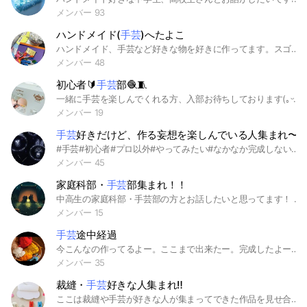
メンバー 93
ハンドメイド(
手芸
)へたよこ
ハンドメイド、手芸など好きな物を好きに作ってます。スゴイ(上手に、やっちまった)のできたら見て！教えて！雑談アリのそんなトークルームです。#へたよこ #ハンドメイド #手芸
メンバー 48
初心者🔰
手芸
部🧶🧵
一緒に手芸を楽しんでくれる方、入部お待ちしております(｡ᵕᴗᵕ｡)
メンバー 19
手芸
好きだけど、作る妄想を楽しんでいる人集まれ〜
#手芸#初心者#プロ以外#やってみたい#なかなか完成しない#作り方見るのが好き#好きだけど下手#作る妄想#売る気はない#うまくなりたい#材料コレクション#準備は万端#あみもの#手作り#洋服#ぬいぐるみ#ポーチ#帽子#みんなでやればこわくない#一緒に作ろう#テーマを決めて#期限あり#ゆっくり#まったり#レジン#アクセサリー#写真で報告#型紙#マスク#失敗もネタ#羊毛フェルト#プラ板#今まで手を出した手芸材料過多#ヘアアクセサリー#写真#刺繍#組紐#ミサンガ#くるみボタン#ビーズ 一緒に手芸を楽しみませんか？ テーマを出し、作り方や型紙のせたりして、完成品を見せ合いっこしましょ！！妄想を現実に！
メンバー 45
家庭科部・
手芸
部集まれ！！
中高生の家庭科部・手芸部の方とお話したいと思ってます！ 家庭科についてや部活について皆とお話できればと思います！ 男女関係なく入ってきてほしいです！ ノートへの自己紹介はぜひ！ ⚠入ってきての挨拶は必ずしてください。即抜けはいい気分にならないです。理由を言ってから抜けてください。 #家庭科部#手芸部#中学生#高校生
メンバー 15
手芸
途中経過
今こんなの作ってるよー。ここまで出来たー。完成したよーっていう写真等をあげていく会。モチベーションの維持や新しいハンドメイドを知るきっかけに… #手芸 #編み物 #かぎ針編み #レジン #ビーズ #趣味 #進捗報告 #ハンドメイド #タティングレース #レース #刺繍 #衣装
メンバー 35
裁縫・
手芸
好きな人集まれ‼
ここは裁縫や手芸が好きな人が集まってできた作品を見せ合ったり、教えあったりするところだよ‼ 初心者の人でも上級者の人でも誰でもおK‼ 荒らしはやめてね‼