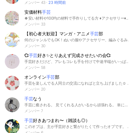
メンバー 43
23 時間前
安価材料
手芸
🍀安い材料や100均の材料で手作りしてる方 ♦️アクセサリー♦️毛糸 ♦️ピーズ ♦️レジン ♦️布 ♦️刺繍 ♦️フェルトなど他 🍀おすすめ材料情報交換 🍀手芸道具のおすすめ情報交換 🍀販売してる方の情報交換
メンバー 33
【初心者大歓迎】マンガ・アニメ
手芸
部
何のジャンルでもOK！ぬいの服やアクセサリー、編みぐるみ、お菓子作りなどみんなで盛り上がりませんか？ #アニメ #マンガ #手芸 #かぎ針 #ぬいぐるみ #写真 #鬼滅の刃 #刀剣乱舞 #ツイステッドワンダーランド #呪術廻戦
メンバー 30
💞
手芸
好き✨とりあえず完成させたいの会💞
手芸好きだけど、アレもコレも手を付けて中途半端がいっぱい😱なんてこと、ないですか❓ みんなでチャットや写真を通じて、モチベーションを上げたり、作り方デザインのアイディア等出し合って、なるべく作品を完成させましょう❗ みんなで各々の作品作りの手助けになる、そんなオープンチャットにしたいです😍 手芸でくくりますが、これは手芸だ❗と思えばそれでいいです🤗 性別❓そんなの関係ない🥰 ⚠️未成年のみんなは保護者の人に許可を得て参加してね⚠️ #手芸 #ハンドクラフト #裁縫 #手縫い #ミシン #編み物 #かぎ針編み #棒針編み #手芸男子 #中途半端 #下手の横好き #趣味
メンバー 58
オンライン
手芸
部
手芸を楽しんでる人同士の交流になればと立ち上げました☺️ ビデオチャットなどでのオンライン手芸会もできれば楽しいなと思っています♡ こんなの作ってるよ！やこれどうするの？など 色々な手芸の情報交換をしながらモチベーションを高め合いましょ🎵 #編み物 #棒針編み #かぎ針編み #裁縫 #刺繍 #パッチワーク #ニードルフェルト #ビーズ刺繍 #ミニチュア #フェイクフード など♡
メンバー 20
手芸
なう
手芸に癒される。 見てくれる人がいるから頑張れる。 単に手芸が大好き。
メンバー 7
手芸
好きあつまれ〜（雑談も◎）
このオプは、主が手芸好きと繋がりたくて作ったオプです。 自分の作品の自慢でも何でもしてください。 今から手芸を始めようと思ってる人でも大歓迎です。なるべくタメ語で話そうね〜 無言抜けはやめてね〜 主はオタクなのでオタ活の作品を作ってることが多いので、同担拒否の方は入らないことをオススメします。すとぷりとにじさんじです。 レジンが好きな人もビーズで組むのが好きな人も大歓迎です。とにかく手芸が好きな人入ってきてください。
メンバー 6